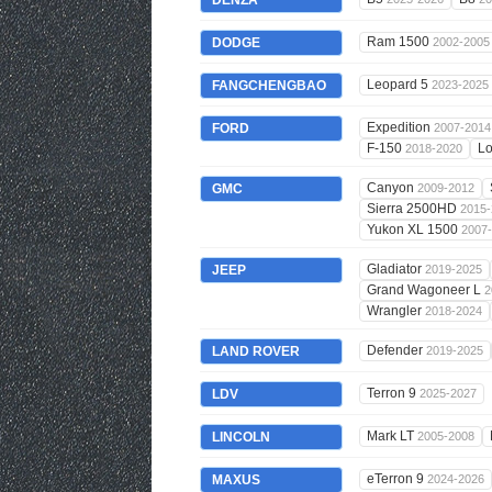
DENZA
Ram 1500
DODGE
2002-2005
Leopard 5
FANGCHENGBAO
2023-2025
Expedition
FORD
2007-2014
F-150
L
2018-2020
Canyon
GMC
2009-2012
Sierra 2500HD
2015-
Yukon XL 1500
2007
Gladiator
JEEP
2019-2025
Grand Wagoneer L
2
Wrangler
2018-2024
Defender
LAND ROVER
2019-2025
Terron 9
LDV
2025-2027
Mark LT
LINCOLN
2005-2008
eTerron 9
MAXUS
2024-2026