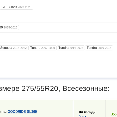
GLE-Class
2023-2026
00
2025-2026
Sequoia
Tundra
Tundra
Tundra
2018-2022
2007-2009
2014-2022
2010-2013
змере 275/55R20, Всесезонные:
шины
GOODRIDE SL369
на складе
355
2 шт.