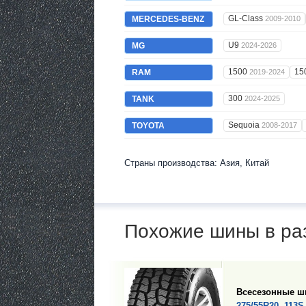
GL-Class
MERCEDES-BENZ
2009-2010
U9
MG
2024-2026
1500
15
RAM
2019-2024
300
TANK
2024-2025
Sequoia
TOYOTA
2008-2017
Страны производства: Азия, Китай
Похожие шины в ра
Всесезонные 
275/55R20, 113S