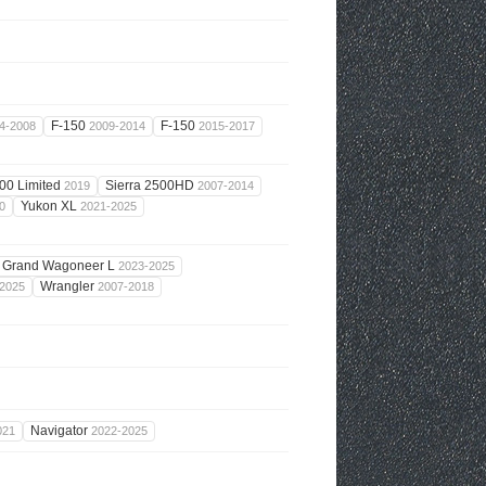
F-150
F-150
4-2008
2009-2014
2015-2017
500 Limited
Sierra 2500HD
2019
2007-2014
Yukon XL
0
2021-2025
Grand Wagoneer L
2023-2025
Wrangler
2025
2007-2018
Navigator
021
2022-2025