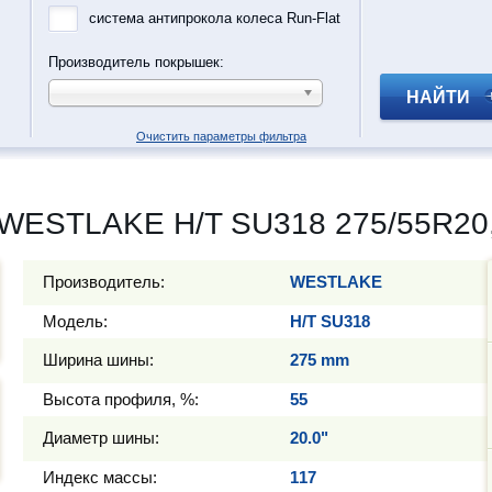
система антипрокола колеса Run-Flat
Производитель покрышек:
НАЙТИ
Очистить параметры фильтра
WESTLAKE H/T SU318 275/55R20
Производитель:
WESTLAKE
Модель:
H/T SU318
Ширина шины:
275 mm
Высота профиля, %:
55
Диаметр шины:
20.0"
Индекс массы:
117