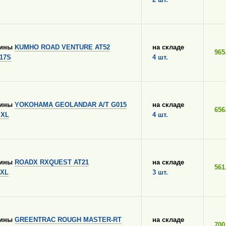
шины
KUMHO ROAD VENTURE AT52
на складе
965
117S
4 шт.
шины
YOKOHAMA GEOLANDAR A/T G015
на складе
656
 XL
4 шт.
шины
ROADX RXQUEST AT21
на складе
561
 XL
3 шт.
шины
GREENTRAC ROUGH MASTER-RT
на складе
700