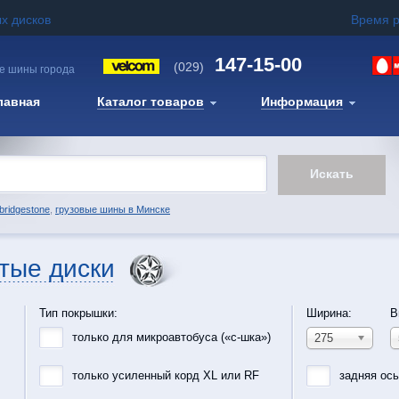
х дисков
Время 
147-15-00
(029)
е шины города
лавная
Каталог товаров
Информация
bridgestone
,
грузовые шины в Минске
тые диски
Тип покрышки:
Ширина:
В
только для микроавтобуса («с-шка»)
275
только усиленный корд XL или RF
задняя ос