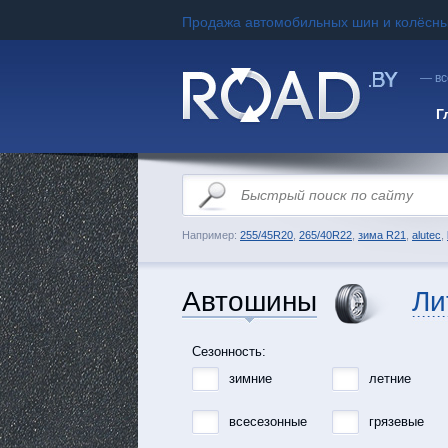
Продажа автомобильных шин и колёсны
— вс
Г
Например:
255/45R20
,
265/40R22
,
зима R21
,
alutec
,
Автошины
Ли
Сезонность:
зимние
летние
всесезонные
грязевые