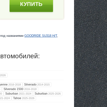
КУПИТЬ
е под названиями
GOODRIDE SU318 H/T
,
автомобилей:
-2026
yenne
Silverado
2016-2018
2014-2015
Silverado 1500
5
2016-2018
Suburban
Suburban
20
2021-2024
2025-2026
Tahoe
021-2024
2025-2026