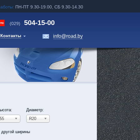
работы:
ПН-ПТ 9.30-19.00, СБ 9.30-14.30
504-15-00
(029)
Контакты
info@road.by
ысота:
Диаметр:
55
R20
ь другой ширины