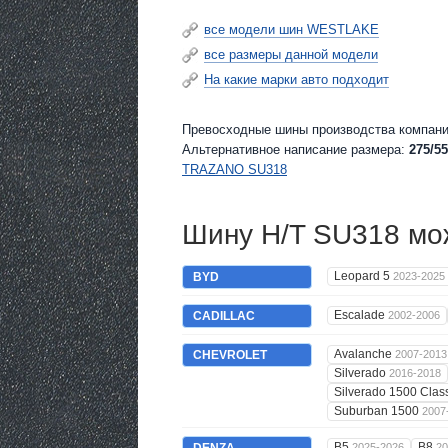
все модели шин WESTLAKE
все размеры данной модели
На какие марки авто подходит
Превосходные шины производства компани
Альтернативное написание размера:
275/55
TRAZANO SU318
Шину H/T SU318 мож
Leopard 5
BYD
2023-2025
Escalade
CADILLAC
2002-2006
Avalanche
CHEVROLET
2007-2013
Silverado
2016-2018
Silverado 1500 Clas
Suburban 1500
2007
B5
B8
2025-2026
20