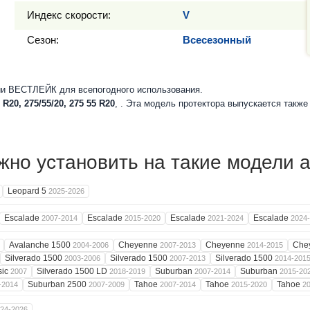
Индекс скорости:
V
Сезон:
Всесезонный
и ВЕСТЛЕЙК для всепогодного использования.
 R20, 275/55/20, 275 55 R20
, . Эта модель протектора выпускается такж
но установить на такие модели 
Leopard 5
2025-2026
Escalade
Escalade
Escalade
Escalade
2007-2014
2015-2020
2021-2024
2024
Avalanche 1500
Cheyenne
Cheyenne
Che
2004-2006
2007-2013
2014-2015
Silverado 1500
Silverado 1500
Silverado 1500
2003-2006
2007-2013
2014-201
sic
Silverado 1500 LD
Suburban
Suburban
2007
2018-2019
2007-2014
2015-20
Suburban 2500
Tahoe
Tahoe
Tahoe
-2014
2007-2009
2007-2014
2015-2020
2
24-2026