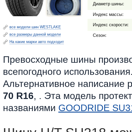
Диаметр шины:
Индекс массы:
Индекс скорости:
все модели шин WESTLAKE
все размеры данной модели
Сезон:
На какие марки авто подходит
Превосходные шины произв
всепогодного использования
Альтернативное написание 
70 R16
, . Эта модель протек
названиями
GOODRIDE SU31