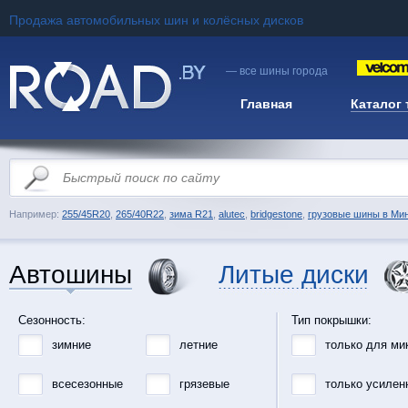
Продажа автомобильных шин и колёсных дисков
— все шины города
Главная
Каталог
Например:
255/45R20
,
265/40R22
,
зима R21
,
alutec
,
bridgestone
,
грузовые шины в Ми
Автошины
Литые диски
Сезонность:
Тип покрышки:
зимние
летние
только для ми
всесезонные
грязевые
только усилен