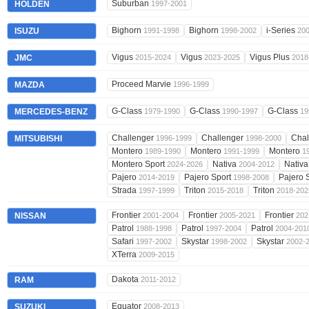
Suburban
HOLDEN
1997-2001
Bighorn
Bighorn
i-Series
ISUZU
1991-1998
1998-2002
20
Vigus
Vigus
Vigus Plus
JMC
2015-2024
2023-2025
2018
Proceed Marvie
MAZDA
1996-1999
G-Class
G-Class
G-Class
MERCEDES-BENZ
1979-1990
1990-1997
19
Challenger
Challenger
Chal
MITSUBISHI
1996-1999
1998-2000
Montero
Montero
Montero
1989-1990
1991-1999
1
Montero Sport
Nativa
Nativ
2024-2026
2004-2012
Pajero
Pajero Sport
Pajero 
2014-2019
1998-2008
Strada
Triton
Triton
1997-1999
2015-2018
2018-202
Frontier
Frontier
Frontier
NISSAN
2001-2004
2005-2021
202
Patrol
Patrol
Patrol
1988-1998
1997-2004
2004-201
Safari
Skystar
Skystar
1997-2002
1998-2002
2002-
XTerra
2009-2015
Dakota
RAM
2011-2012
Equator
SUZUKI
2008-2013