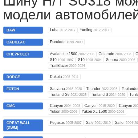
Шину H/T SU318 мож
модели автомобилей
Luba
Yueling
BAW
2012-2017
2012-2017
Escalade
CADILLAC
1999-2000
Avalanche 1500
Colorado
C
CHEVROLET
2002-2006
2004-2008
S10
S10
Sonora
1996-1997
1998-2004
2000-2006
TrailBlazer
2020-2024
Dakota
DODGE
2005-2011
Sauvana
Thunder
Toplande
FOTON
2015-2020
2022-2025
Tunland G9
Tunland S
Tunl
2021-2025
2014-2020
Canyon
Canyon
Canyon
GMC
2004-2008
2015-2020
20
Yukon
Yukon XL 1500
2000-2006
2000-2006
Pegasus
Safe
Sailor
GREAT WALL
2005-2007
2001-2010
2004-2
(GWM)