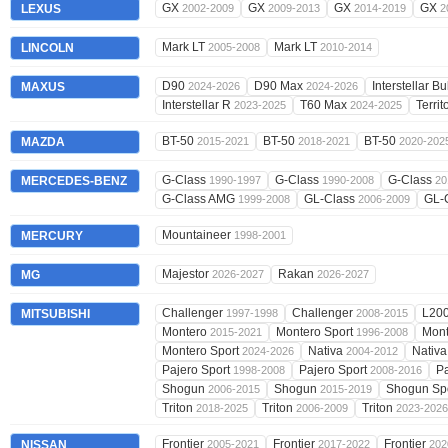
GX
GX
GX
GX
LEXUS
2002-2009
2009-2013
2014-2019
2
Mark LT
Mark LT
LINCOLN
2005-2008
2010-2014
D90
D90 Max
Interstellar 
MAXUS
2024-2026
2024-2026
Interstellar R
T60 Max
Territ
2023-2025
2024-2025
BT-50
BT-50
BT-50
MAZDA
2015-2021
2018-2021
2020-202
G-Class
G-Class
G-Class
MERCEDES-BENZ
1990-1997
1990-2008
20
G-Class AMG
GL-Class
GL-
1999-2008
2006-2009
Mountaineer
MERCURY
1998-2001
Majestor
Rakan
MG
2026-2027
2026-2027
Challenger
Challenger
L20
MITSUBISHI
1997-1998
2008-2015
Montero
Montero Sport
Mont
2015-2021
1996-2008
Montero Sport
Nativa
Nativ
2024-2026
2004-2012
Pajero Sport
Pajero Sport
Pa
1998-2008
2008-2016
Shogun
Shogun
Shogun Sp
2006-2015
2015-2019
Triton
Triton
Triton
2018-2025
2006-2009
2023-2026
Frontier
Frontier
Frontier
NISSAN
2005-2021
2017-2022
202