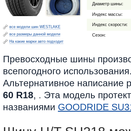
Диаметр шины:
Индекс массы:
Индекс скорости:
все модели шин WESTLAKE
все размеры данной модели
Сезон:
На какие марки авто подходит
Превосходные шины произв
всепогодного использования
Альтернативное написание 
60 R18
, . Эта модель протек
названиями
GOODRIDE SU31