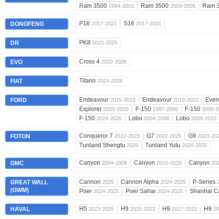
Ram 3500
Ram 3500
Ram 
1994-2002
2003-2005
P16
S16
DONGFENG
2017-2021
2017-2021
PK8
DR
2023-2025
Cross 4
EVO
2022-2026
Titano
FIAT
2023-2026
Endeavour
Endeavour
Ever
FORD
2015-2018
2019-2022
Explorer
F-150
F-150
2020-2025
1997-2000
2000-2
F-150
Lobo
Lobo
2024-2026
2004-2008
2009-2010
Conqueror 7
G7
G9
FOTON
2022-2023
2022-2025
2023-20
Tunland Shengtu
Tunland Yutu
2020
2020-2025
Canyon
Canyon
Canyon
GMC
2004-2008
2015-2020
20
Cannon
Cannon Alpha
P-Series
GREAT WALL
2025
2024-2025
(GWM)
Poer
Poer Sahar
Shanhai 
2024-2025
2024-2025
H5
H9
H9
H9
HAVAL
2023-2026
2015-2022
2017-2022
20