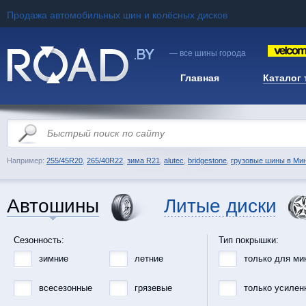
Продажа автомобильных шин и колёсных дисков
— все шины города
Главная
Каталог
Например:
255/45R20
,
265/40R22
,
зима R21
,
alutec
,
bridgestone
,
грузовые шины в Ми
Автошины
Литые диски
Сезонность:
Тип покрышки:
зимние
летние
только для ми
всесезонные
грязевые
только усилен