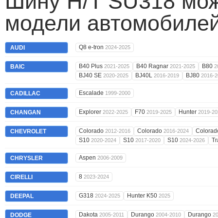
Шину H/T SU318 мож
модели автомобилей
Q8 e-tron
AUDI
2024-2025
B40 Plus
B40 Ragnar
B80
BAIC
2021-2025
2021-2025
2
BJ40 SE
BJ40L
BJ80
2020-2025
2016-2019
2016-2
Escalade
CADILLAC
1999-2000
Explorer
F70
Hunter
CHANGAN
2022-2025
2019-2025
2019-20
Colorado
Colorado
Colora
CHEVROLET
2012-2016
2016-2024
S10
S10
S10
Tr
2020-2024
2017-2020
2024-2026
Aspen
CHRYSLER
2006-2009
8
CIRELLI
2023-2024
G318
Hunter K50
DEEPAL
2024-2025
2025
Dakota
Durango
Durango
DODGE
2005-2011
2004-2010
2