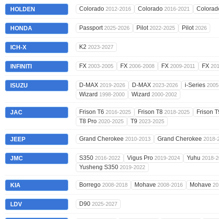
Colorado
Colorado
Colorad
HOLDEN
2012-2016
2016-2021
Passport
Pilot
Pilot
HONDA
2025-2026
2022-2025
2026
K2
ICH-X
2023-2027
FX
FX
FX
FX
INFINITI
2003-2005
2006-2008
2009-2011
20
D-MAX
D-MAX
i-Series
ISUZU
2019-2026
2023-2026
2005
Wizard
Wizard
1998-2000
2000-2002
Frison T6
Frison T8
Frison 
JAC
2016-2025
2018-2025
T8 Pro
T9
2020-2025
2023-2025
Grand Cherokee
Grand Cherokee
JEEP
2010-2013
2018-
S350
Vigus Pro
Yuhu
JMC
2016-2022
2019-2024
2018-2
Yusheng S350
2019-2022
Borrego
Mohave
Mohave
KIA
2008-2018
2008-2016
20
D90
LDV
2025-2027