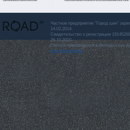
Частное предприятие "Город шин" заре
14.02.2014.
Свидетельство о регистрации 191452
26.10.2010.
Оплата производится в белорусских р
для покупателя.