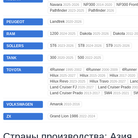
Navara
NP300
NP300 Front
2025-2026
2014-2020
Pathfinder
Pathfinder
2023-2025
2026
Landtrek
PEUGEOT
2020-2026
1200
Dakota
Dakota
RAM
2024-2025
2025-2026
2011-2
ST6
ST8
ST9
SOLLERS
2023-2026
2024-2026
2025-2026
300
500
TANK
2020-2025
2022-2025
4Runner
4Runner
4Runner
TOYOTA
1995-2002
2006-2009
Hilux
Hilux
Hilux
2025-2027
2015-2026
2017-2020
Hilux Revo
Hilux Travo
Land
2023-2025
2026-2027
Land Cruiser FJ
Land Cruiser Prado
2026-2027
200
Land Cruiser Prado
SW4
S
2013-2017
2015-2021
Amarok
VOLKSWAGEN
2010-2016
Grand Lion 1986
ZX
2022-2024
Страны производства: Азия,