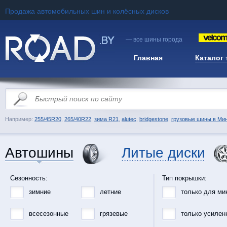
Продажа автомобильных шин и колёсных дисков
— все шины города
Главная
Каталог
Например:
255/45R20
,
265/40R22
,
зима R21
,
alutec
,
bridgestone
,
грузовые шины в Ми
Автошины
Литые диски
Сезонность:
Тип покрышки:
зимние
летние
только для ми
всесезонные
грязевые
только усилен