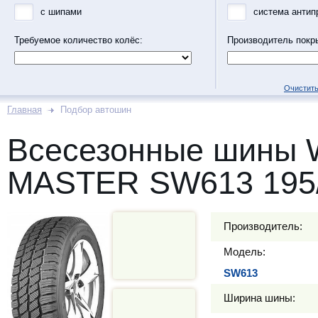
с шипами
система антип
Требуемое количество колёс:
Производитель покр
Очистить
Главная
Подбор автошин
Всесезонные шины
MASTER SW613 195/
Производитель:
Модель:
SW613
Ширина шины: