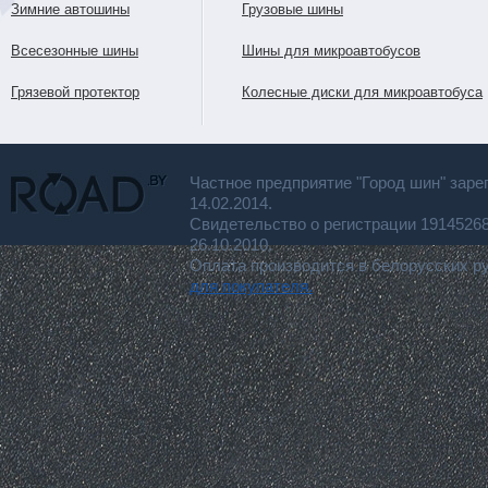
Зимние автошины
Грузовые шины
Всесезонные шины
Шины для микроавтобусов
Грязевой протектор
Колесные диски для микроавтобуса
Частное предприятие "Город шин" заре
14.02.2014.
Свидетельство о регистрации 191452
26.10.2010.
Оплата производится в белорусских р
для покупателя.