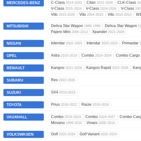
C-Class
Citan
CLK-Class
MERCEDES-BENZ
2014-2022
2021-2026
20
V-Class
V-Class
V-Class
2015-2024
2024-2026
200
Vito
Vito
Vito
W
2023-2026
2004-2010
2010-2014
Delica Star Wagon
Delica Star Wagon
MITSUBISHI
1986-1990
1
Pajero Mini
Xpander
2005-2012
2021-2026
Interstar
Interstar
Primastar
NISSAN
2002-2003
2003-2010
Astra
Combo
Combo Cargo
OPEL
2015-2019
2019-2024
Kangoo
Kangoo Rapid
Kan
RENAULT
2021-2026
2021-2026
Rex
SUBARU
2022-2026
SX4
SUZUKI
2010-2015
Prius
Raize
TOYOTA
2018-2022
2019-2026
Combo
Combo
Combo Car
VAUXHALL
2018-2024
2024-2027
Movano
Vivaro
1999-2010
2006-2014
Golf
Golf Variant
VOLKSWAGEN
2020-2024
2020-2024