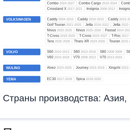
Combo
Combo Cargo
Comb
2024-2027
2019-2024
Crossland X
Insignia
Insign
2017-2021
2008-2013
Caddy
Caddy
Caddy
VOLKSWAGEN
2004-2010
2010-2015
2015-2
Golf Touran
Jetta
Jetta
2021-2025
2018-2022
2022-
Nivus
Nivus
Passat
2020-2025
2025-2026
2014-20
T-Cross
T-Cross
T-Roc
2018-2025
2024-2027
2017-
Tera
Tharu XR
Touran
2025-2026
2024-2026
2015-
S60
S60
S80
S
VOLVO
2010-2013
2013-2018
2008-2009
V60
V70
V70
2010-2018
2008-2013
2013-2016
Alvez
Journey
Xingchi
WULING
2023-2025
2015-2018
2022-
EC30
Spica
YEMA
2017-2018
2018-2020
Страны производства: Азия,