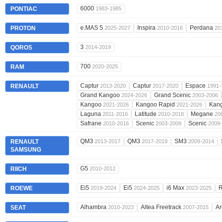
6000
PONTIAC
1983-1985
e.MAS 5
Inspira
Perdana
PROTON
2025-2027
2010-2016
20
3
QOROS
2014-2019
700
RAM
2020-2025
Captur
Captur
Espace
RENAULT
2013-2020
2017-2020
1991-
Grand Kangoo
Grand Scenic
2024-2026
2003-2006
Kangoo
Kangoo Rapid
Kan
2021-2026
2021-2026
Laguna
Latitude
Megane
2011-2016
2010-2018
20
Safrane
Scenic
Scenic
2010-2016
2003-2009
2009
QM3
QM3
SM3
RENAULT
2013-2017
2017-2019
2009-2014
SAMSUNG
G5
RIICH
2010-2012
Ei5
Ei5
i6 Max
ROEWE
2019-2024
2024-2025
2023-2025
Alhambra
Altea Freetrack
A
SEAT
2010-2023
2007-2015