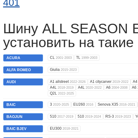
401
Шину ALL SEASON E
установить на такие
CL
TL
ACURA
2001-2003
1999-2003
Giulia
ALFA ROMEO
2015-2023
A1 allstreet
A1 citycarver
A
AUDI
2022-2026
2019-2022
A4L
A4L
A6
A6
2018-2019
2020-2022
2004-2008
Q2L
2022-2025
3
EU260
Senova X35
BAIC
2020-2025
2016
2016-2021
510
510
RS-3
Y
BAOJUN
2017-2019
2019-2024
2019-2023
EU300
BAIC BJEV
2018-2021