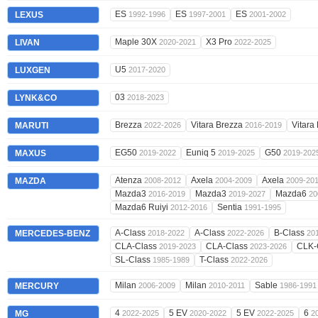
ES
ES
ES
LEXUS
1992-1996
1997-2001
2001-2002
Maple 30X
X3 Pro
LIVAN
2020-2021
2022-2025
U5
LUXGEN
2017-2020
03
LYNK&CO
2018-2023
Brezza
Vitara Brezza
Vitara
MARUTI
2022-2026
2016-2019
EG50
Euniq 5
G50
MAXUS
2019-2022
2019-2025
2019-202
Atenza
Axela
Axela
MAZDA
2008-2012
2004-2009
2009-20
Mazda3
Mazda3
Mazda6
2016-2019
2019-2027
20
Mazda6 Ruiyi
Sentia
2012-2016
1991-1995
A-Class
A-Class
B-Class
MERCEDES-BENZ
2018-2022
2022-2026
20
CLA-Class
CLA-Class
CLK-
2019-2023
2023-2026
SL-Class
T-Class
1985-1989
2022-2026
Milan
Milan
Sable
MERCURY
2006-2009
2010-2011
1986-1991
4
5 EV
5 EV
6
MG
2022-2025
2020-2022
2022-2025
2