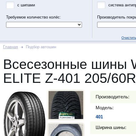
с шипами
система антип
Требуемое количество колёс:
Производитель покр
Очистить
Главная
Подбор автошин
Всесезонные шины
ELITE Z-401 205/60R
Производитель:
Модель:
401
Ширина шины: