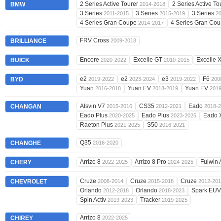
2 Series Active Tourer
2 Series Active To
BMW
2014-2018
3 Series
3 Series
3 Series
2011-2015
2015-2019
2
4 Series Gran Coupe
4 Series Gran Co
2014-2017
FRV Cross
BRILLIANCE
2009-2018
Encore
Excelle GT
Excelle 
BUICK
2020-2022
2010-2015
e2
e2
e3
F6
BYD
2019-2022
2023-2024
2019-2022
200
Yuan
Yuan EV
Yuan EV
2016-2018
2018-2019
201
Alsvin V7
CS35
Eado
CHANGAN
2015-2016
2012-2021
2018-
Eado Plus
Eado Plus
Eado 
2020-2025
2023-2025
Raeton Plus
S50
2021-2025
2016-2021
Q35
CHANGHE
2016-2020
Arrizo 8
Arrizo 8 Pro
Fulwin
CHERY
2022-2025
2024-2025
Cruze
Cruze
Cruze
CHEVROLET
2008-2014
2015-2018
2012-20
Orlando
Orlando
Spark EU
2012-2018
2018-2023
Spin Activ
Tracker
2019-2023
2019-2025
Arrizo 8
CHIREY
2022-2025