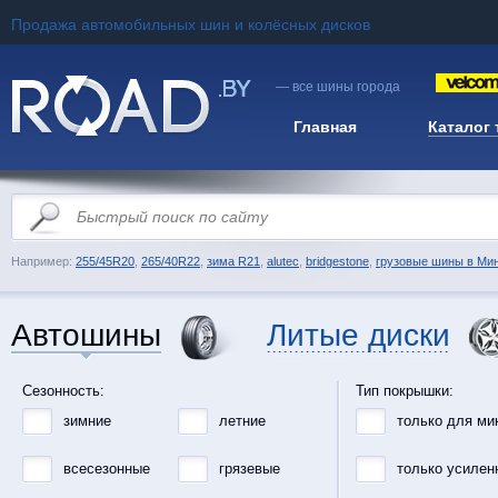
Продажа автомобильных шин и колёсных дисков
— все шины города
Главная
Каталог
Например:
255/45R20
,
265/40R22
,
зима R21
,
alutec
,
bridgestone
,
грузовые шины в Ми
Автошины
Литые диски
Сезонность:
Тип покрышки:
зимние
летние
только для ми
всесезонные
грязевые
только усилен