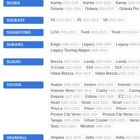
Kamiq
Kamiq
Kamiq
SKODA
2018-2026
2019-2024
2024-2
Octavia
Octavia
Octavia Pro
2020-2024
2024-2027
V5
V5
V6
SOUEAST
2015-2017
2012-2015
2013-2017
LUVi
Tivoli
Tivoli
SSANGYONG
2015-2021
2015-2022
2019-2024
Exiga
Legacy
Legacy
SUBARU
2008-2015
2005-2007
2008-
Legacy Touring Wagon
2009-2014
Brezza
Landy
Landy
SUZUKI
2022-2026
2022-2025
2016-2
S-Cross
SX4
SX4
2013-2016
2006-2009
2010-2015
Vitara Brezza
Vitara Brezza
2016-2019
2020-2023
Avalon
Avalon
Avensis
TOYOTA
2000-2004
2003-2005
2008
Avensis Verso
Camry
Camr
2003-2010
1991-1996
Esquire
Estima
E'Z
2017-2021
2000-2005
2011-201
Noah
Noah
Noah
2007-2010
2010-2013
2014-2017
Prius a
Prius+
Prius+
2014-2022
2011-2015
2015-2
Proace City Verso
Proace City Verso
2020-2024
202
Tarago
Urban Cruiser
Vers
2003-2006
2020-2023
Voxy
Windom
2022-2026
1996-2001
Ampera
Astra
Astra
VAUXHALL
2011-2015
2009-2012
2012-201