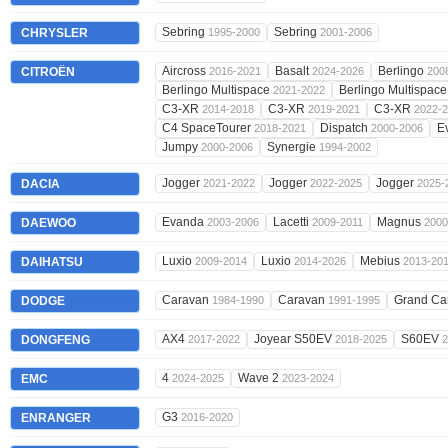
Sebring
Sebring
CHRYSLER
1995-2000
2001-2006
Aircross
Basalt
Berlingo
CITROËN
2016-2021
2024-2026
200
Berlingo Multispace
Berlingo Multispac
2021-2022
C3-XR
C3-XR
C3-XR
2014-2018
2019-2021
2022-
C4 SpaceTourer
Dispatch
E
2018-2021
2000-2006
Jumpy
Synergie
2000-2006
1994-2002
Jogger
Jogger
Jogger
DACIA
2021-2022
2022-2025
2025-
Evanda
Lacetti
Magnus
DAEWOO
2003-2006
2009-2011
2000
Luxio
Luxio
Mebius
DAIHATSU
2009-2014
2014-2026
2013-20
Caravan
Caravan
Grand Ca
DODGE
1984-1990
1991-1995
AX4
Joyear S50EV
S60EV
DONGFENG
2017-2022
2018-2025
2
4
Wave 2
EMC
2024-2025
2023-2024
G3
ENRANGER
2016-2020