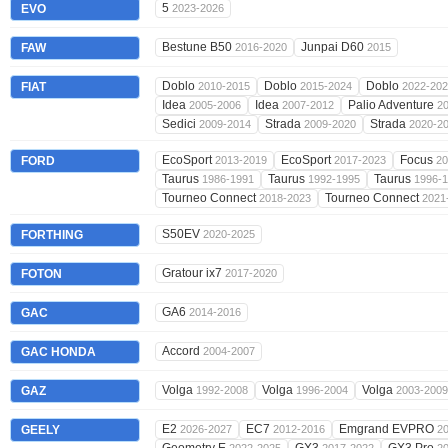
5
EVO
2023-2026
Bestune B50
Junpai D60
FAW
2016-2020
2015
Doblo
Doblo
Doblo
FIAT
2010-2015
2015-2024
2022-20
Idea
Idea
Palio Adventure
2005-2006
2007-2012
2
Sedici
Strada
Strada
2009-2014
2009-2020
2020-2
EcoSport
EcoSport
Focus
FORD
2013-2019
2017-2023
20
Taurus
Taurus
Taurus
1986-1991
1992-1995
1996-
Tourneo Connect
Tourneo Connect
2018-2023
2021
S50EV
FORTHING
2020-2025
Gratour ix7
FOTON
2017-2020
GA6
GAC
2014-2016
Accord
GAC HONDA
2004-2007
Volga
Volga
Volga
GAZ
1992-2008
1996-2004
2003-2009
E2
EC7
Emgrand EVPRO
GEELY
2026-2027
2012-2016
2