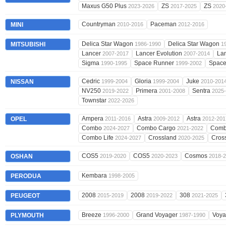
Maxus G50 Plus
ZS
ZS
2023-2026
2017-2025
2020
Countryman
Paceman
MINI
2010-2016
2012-2016
Delica Star Wagon
Delica Star Wagon
MITSUBISHI
1986-1990
1
Lancer
Lancer Evolution
Lan
2007-2017
2007-2014
Sigma
Space Runner
Spac
1990-1995
1999-2002
Cedric
Gloria
Juke
NISSAN
1999-2004
1999-2004
2010-201
NV250
Primera
Sentra
2019-2022
2001-2008
2025
Townstar
2022-2026
Ampera
Astra
Astra
OPEL
2011-2016
2009-2012
2012-201
Combo
Combo Cargo
Comb
2024-2027
2021-2022
Combo Life
Crossland
Cros
2024-2027
2020-2025
COS5
COS5
Cosmos
OSHAN
2019-2020
2020-2023
2018-
Kembara
PERODUA
1998-2005
2008
2008
308
PEUGEOT
2015-2019
2019-2022
2021-2025
Breeze
Grand Voyager
Voy
PLYMOUTH
1996-2000
1987-1990