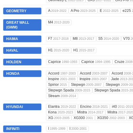
Geometry E
GX3
GX3 Pro
2022-2025
2017-2022
2
A
A Pro
E
e225
GEOMETRY
2019-2022
2023-2025
2022-2025
M4
GREAT WALL
2012-2020
(GWM)
F7
M8
S5
V70
HAIMA
2017-2018
2013-2017
2014-2020
2
H1
H1
HAVAL
2015-2020
2015-2017
Caprice
Caprice
Cruze
HOLDEN
1990-1993
1994-1995
2008
Accord
Accord
Accord
HONDA
1997-2003
2003-2007
2008-
Inspire
Inspire
Jade
2001-2003
2003-2007
2013-20
Spirior
Stepwgn
Stepwgn
2015
2005-2007
2009-20
Stepwgn Spada
Stepwgn Spada
2009-2015
2015-2
Stream
2009-2014
Elantra
Encino
i40
HYUNDAI
2019-2022
2018-2021
2011-2015
Kona
Mistra
Mistra
2020-2023
2014-2017
2017-202
XG
XG300
XG350
X
2003-2005
2001
2002-2003
I
I
INFINITI
1995-1999
2000-2001