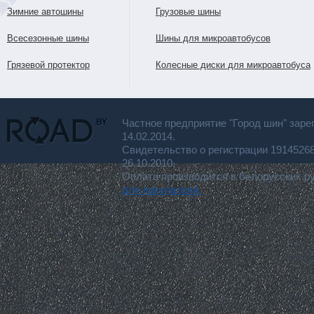
Зимние автошины
Грузовые шины
Всесезонные шины
Шины для микроавтобусов
Грязевой протектор
Колесные диски для микроавтобуса
Частное предприятие "Город шин" заре
14.02.2014.
Свидетельство о регистрации 191452
26.10.2010.
Оплата производится в белорусских р
для покупателя.