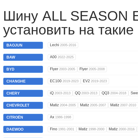
Шину ALL SEASON E
установить на такие
Lechi
BAOJUN
2005-2016
A00
BAW
2022-2025
Flyer
Flyer
BYD
2003-2005
2005-2008
EC100
EV2
CHANGHE
2019-2023
2019-2023
iQ
QQ
QQ3
Swe
CHERY
2003-2013
2003-2013
2004-2018
Matiz
Matiz
Matiz
CHEVROLET
2004-2005
2005-2007
2007-2010
Ax
CITROËN
1986-1998
Fino
Matiz
Matiz
DAEWOO
1991-2001
1998-2000
2000-2016