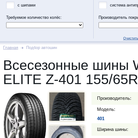
с шипами
система антип
Требуемое количество колёс:
Производитель покр
Очистить
Главная
Подбор автошин
Всесезонные шины
ELITE Z-401 155/65R
Производитель:
Модель:
401
Ширина шины: