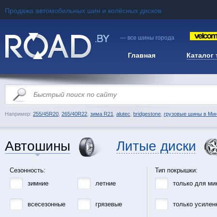
Продажа автомобильных шин и колёсных дисков
— все шины города
Главная
Каталог
Например:
255/45R20
,
265/40R22
,
зима R21
,
alutec
,
bridgestone
,
грузовые шины в Ми
Автошины
Литые диски
Сезонность:
Тип покрышки:
зимние
летние
только для ми
всесезонные
грязевые
только усилен