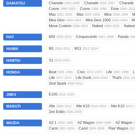
Charade
Charade
Charade
DAIHATSU
1993-2000
2002-2007
Cuore
Cuore
Esse
1999-2002
1986-1990
2005-201
Max
Max
Mira
M
2001-2003
2003-2005
1990-1994
Mira Gino
Mira Gino 1000
M
1999-2004
2002-2004
Move Custom
Naked
Nake
1998-2002
1999-2001
600
Cinquecento
Panda
FIAT
2005-2010
1991-1998
198
M1
M11
HAIMA
2010-2011
2012-2014
S1
HAWTAI
2018-2020
Beat
Civic
Life
L
HONDA
1991-1996
1972-1979
1997-1998
Life
Life Dunk
That's
1971-1974
2000-2003
2002-20
Zest Spark
2008-2012
E100
JMEV
2016-2018
Alto
Alto K10
Alto K10
MARUTI
2000-2012
2010-2014
2014-
Zen Estilo
2006-2009
AZ-1
AZ Wagon
AZ Wagon
MAZDA
1992-1995
1994-1998
Carol
Carol
Flair Wagon
2001-2004
2004-2009
201