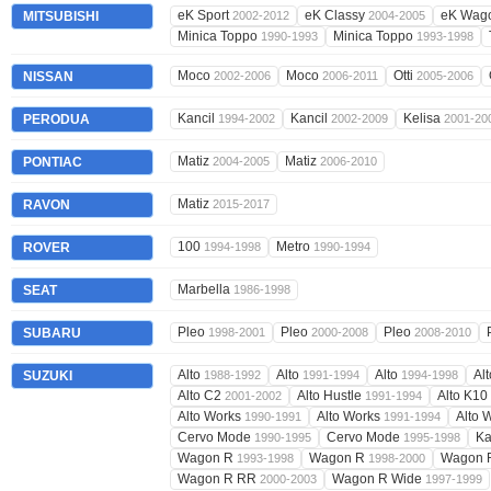
eK Sport
eK Classy
eK Wag
MITSUBISHI
2002-2012
2004-2005
Minica Toppo
Minica Toppo
1990-1993
1993-1998
Moco
Moco
Otti
NISSAN
2002-2006
2006-2011
2005-2006
Kancil
Kancil
Kelisa
PERODUA
1994-2002
2002-2009
2001-20
Matiz
Matiz
PONTIAC
2004-2005
2006-2010
Matiz
RAVON
2015-2017
100
Metro
ROVER
1994-1998
1990-1994
Marbella
SEAT
1986-1998
Pleo
Pleo
Pleo
SUBARU
1998-2001
2000-2008
2008-2010
Alto
Alto
Alto
Al
SUZUKI
1988-1992
1991-1994
1994-1998
Alto C2
Alto Hustle
Alto K10
2001-2002
1991-1994
Alto Works
Alto Works
Alto 
1990-1991
1991-1994
Cervo Mode
Cervo Mode
Ka
1990-1995
1995-1998
Wagon R
Wagon R
Wagon
1993-1998
1998-2000
Wagon R RR
Wagon R Wide
2000-2003
1997-1999