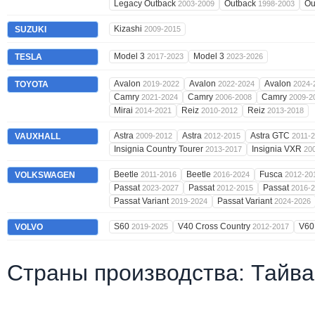
Legacy Outback
Outback
Ou
2003-2009
1998-2003
Kizashi
SUZUKI
2009-2015
Model 3
Model 3
TESLA
2017-2023
2023-2026
Avalon
Avalon
Avalon
TOYOTA
2019-2022
2022-2024
2024-
Camry
Camry
Camry
2021-2024
2006-2008
2009-2
Mirai
Reiz
Reiz
2014-2021
2010-2012
2013-2018
Astra
Astra
Astra GTC
VAUXHALL
2009-2012
2012-2015
2011-
Insignia Country Tourer
Insignia VXR
2013-2017
20
Beetle
Beetle
Fusca
VOLKSWAGEN
2011-2016
2016-2024
2012-20
Passat
Passat
Passat
2023-2027
2012-2015
2016-
Passat Variant
Passat Variant
2019-2024
2024-2026
S60
V40 Cross Country
V6
VOLVO
2019-2025
2012-2017
Страны производства: Тайва