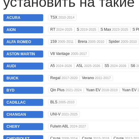
установить на такие
TSX
ACURA
2010-2014
RT
S
S Max
S P
AION
2024-2025
2019-2025
2023-2025
159
Brera
Spider
ALFA ROMEO
2005-2011
2005-2010
2005-2010
V8 Vantage
ASTON MARTIN
2005-2017
A5
A5L
S5
S6
AUDI
2024-2026
2025-2026
2024-2026
2
Regal
Verano
BUICK
2017-2020
2011-2017
Qin Plus
Yuan EV
Yuan EV
BYD
2021-2024
2018-2019
BLS
CADILLAC
2005-2010
UNI-V
CHANGAN
2021-2025
Fulwin A8L
CHERY
2024-2027
Cruze
Cruze
Cruze
CHEVROLET
2008-2014
2015-2018
2012-20