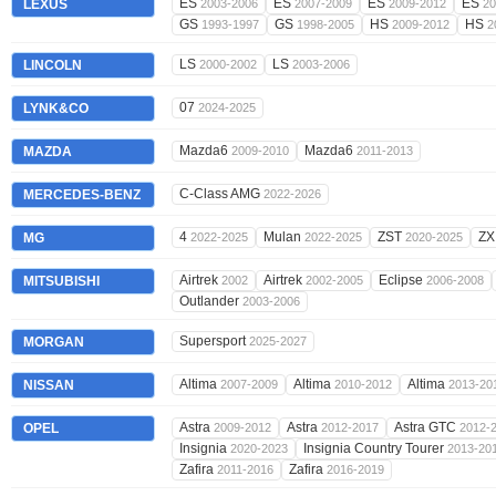
ES
ES
ES
ES
LEXUS
2003-2006
2007-2009
2009-2012
20
GS
GS
HS
HS
1993-1997
1998-2005
2009-2012
2
LS
LS
LINCOLN
2000-2002
2003-2006
07
LYNK&CO
2024-2025
Mazda6
Mazda6
MAZDA
2009-2010
2011-2013
C-Class AMG
MERCEDES-BENZ
2022-2026
4
Mulan
ZST
Z
MG
2022-2025
2022-2025
2020-2025
Airtrek
Airtrek
Eclipse
MITSUBISHI
2002
2002-2005
2006-2008
Outlander
2003-2006
Supersport
MORGAN
2025-2027
Altima
Altima
Altima
NISSAN
2007-2009
2010-2012
2013-20
Astra
Astra
Astra GTC
OPEL
2009-2012
2012-2017
2012-
Insignia
Insignia Country Tourer
2020-2023
2013-20
Zafira
Zafira
2011-2016
2016-2019