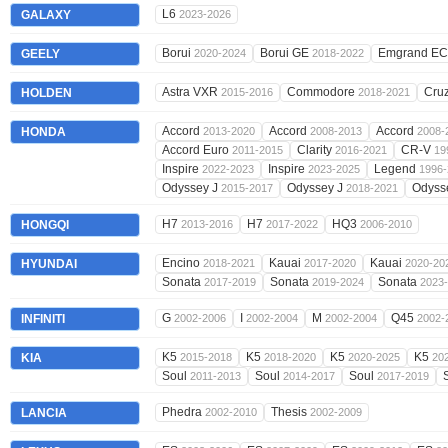
L6
GALAXY
2023-2026
Borui
Borui GE
Emgrand E
GEELY
2020-2024
2018-2022
Astra VXR
Commodore
Cru
HOLDEN
2015-2016
2018-2021
Accord
Accord
Accord
HONDA
2013-2020
2008-2013
2008-
Accord Euro
Clarity
CR-V
2011-2015
2016-2021
19
Inspire
Inspire
Legend
2022-2023
2023-2025
1996-
Odyssey J
Odyssey J
Odyss
2015-2017
2018-2021
H7
H7
HQ3
HONGQI
2013-2016
2017-2022
2006-2010
Encino
Kauai
Kauai
HYUNDAI
2018-2021
2017-2020
2020-20
Sonata
Sonata
Sonata
2017-2019
2019-2024
2023
G
I
M
Q45
INFINITI
2002-2006
2002-2004
2002-2004
2002-
K5
K5
K5
K5
KIA
2015-2018
2018-2020
2020-2025
20
Soul
Soul
Soul
2011-2013
2014-2017
2017-2019
Phedra
Thesis
LANCIA
2002-2010
2002-2009