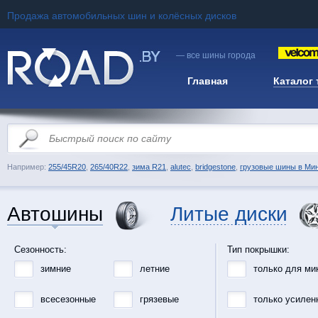
Продажа автомобильных шин и колёсных дисков
— все шины города
Главная
Каталог
Например:
255/45R20
,
265/40R22
,
зима R21
,
alutec
,
bridgestone
,
грузовые шины в Ми
Автошины
Литые диски
Сезонность:
Тип покрышки:
зимние
летние
только для ми
всесезонные
грязевые
только усилен