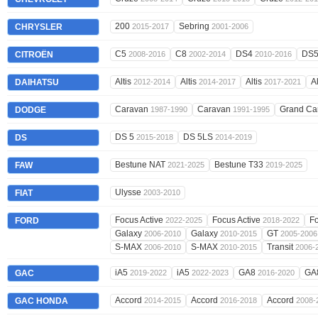
200
Sebring
CHRYSLER
2015-2017
2001-2006
C5
C8
DS4
DS
CITROËN
2008-2016
2002-2014
2010-2016
Altis
Altis
Altis
A
DAIHATSU
2012-2014
2014-2017
2017-2021
Caravan
Caravan
Grand Ca
DODGE
1987-1990
1991-1995
DS 5
DS 5LS
DS
2015-2018
2014-2019
Bestune NAT
Bestune T33
FAW
2021-2025
2019-2025
Ulysse
FIAT
2003-2010
Focus Active
Focus Active
F
FORD
2022-2025
2018-2022
Galaxy
Galaxy
GT
2006-2010
2010-2015
2005-2006
S-MAX
S-MAX
Transit
2006-2010
2010-2015
2006-
iA5
iA5
GA8
GA
GAC
2019-2022
2022-2023
2016-2020
Accord
Accord
Accord
GAC HONDA
2014-2015
2016-2018
2008-