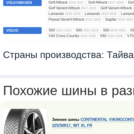
Golf Alltrack
Golf Alltrack
Gol
VOLKSWAGEN
2015-2017
2017-2020
Golf Variant Alltrack
Golf Variant Alltrack
2017-2020
Lamando
Lamando
Laman
2015-2018
2019-2025
Passat Variant Alltrack
Sagitar
2012-2015
2019-2022
S60
S60
S60
S
VOLVO
2012-2013
2013-2018
2019-2025
V40 Cross Country
V60
V7
2016-2020
2019-2026
Страны производства: Тайва
Похожие шины в раз
Зимние шины
CONTINENTAL VIKINGCONT
225/50R17, 98T XL FR