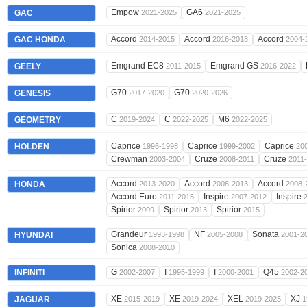
Empow
GA6
GAC
2021-2025
2021-2025
Accord
Accord
Accord
GAC HONDA
2014-2015
2016-2018
2004-
Emgrand EC8
Emgrand GS
GEELY
2011-2015
2016-2022
G70
G70
GENESIS
2017-2020
2020-2026
C
C
M6
GEOMETRY
2019-2024
2022-2025
2022-2025
Caprice
Caprice
Caprice
HOLDEN
1996-1998
1999-2002
20
Crewman
Cruze
Cruze
2003-2004
2008-2011
2011
Accord
Accord
Accord
HONDA
2013-2020
2008-2013
2008-
Accord Euro
Inspire
Inspire
2011-2015
2007-2012
Spirior
Spirior
Spirior
2009
2013
2015
Grandeur
NF
Sonata
HYUNDAI
1993-1998
2005-2008
2001-2
Sonica
2008-2010
G
I
I
Q45
INFINITI
2002-2007
1995-1999
2000-2001
2002-2
XE
XE
XEL
XJ
JAGUAR
2015-2019
2019-2024
2019-2025
1