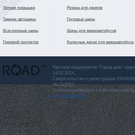
Летние покрышки
Резина для джипов
Зимние автошины
Грузовые шины
Всесезонные шины
Шины для микроавтобусов
Грязевой протектор
Колесные диски для микроавтобуса
Частное предприятие "Город шин" заре
14.02.2014.
Свидетельство о регистрации 191452
26.10.2010.
Оплата производится в белорусских р
для покупателя.