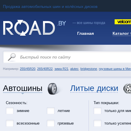
Продажа автомобильных шин и колёсных дисков
— все шины города
Главная
Каталог
Например:
255/45R20
,
265/40R22
,
зима R21
,
alutec
,
bridgestone
,
грузовые шины в Ми
Автошины
Литые диски
Сезонность:
Тип покрышки:
зимние
летние
только для ми
всесезонные
грязевые
только усилен