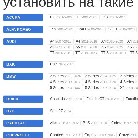
установить на такие
CL
TL
TSX
ACURA
2001-2003
2001-2003
2009-2014
159
Brera
Giulia
ALFA ROMEO
2005-2011
2005-2010
2015-2023
A4
A4
A4
A4
AUDI
2007-2012
2011-2016
2015-2020
20
A5
A5
A5
A6
2011-2016
2016-2020
2020-2025
20
TT
TT
TT S
TT 
2014-2019
2019-2023
2008-2010
EU7
BAIC
2022-2025
2 Series
2 Series
3 Series
BMW
2021-2024
2024-2025
2
4 Series
4 Series
4 Series
2013-2017
2017-2020
2
5 Series
5 Series
X1
2003-2007
2007-2010
2009-2
Cascada
Excelle GT
Excell
BUICK
2016-2019
2010-2015
Seal 07
BYD
2024
Allante
BLS
Catera
CADILLAC
1987-1992
2005-2010
1997-199
Caprice
Caprice
Cruze
CHEVROLET
1999-2003
2003-2006
2008