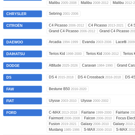
Malibu
Malibu
Malibu
2005-2008
2008-2012
2012-
Sebring
CHRYSLER
2001-2006
C4 Picasso
C4 Picasso
C4 
CITROËN
2006-2012
2013-2021
Grand C4 Picasso
Grand C4 Picasso
2006-2012
20
Arcadia
Evanda
Lacetti
DAEWOO
1994-1999
2003-2006
2009
Terios Kid
Terios Kid
Terios 
DAIHATSU
1998-2000
2006-2012
Attitude
Caravan
Grand Ca
DODGE
2025-2026
1984-1990
DS 4
DS 4 Crossback
DS 4
DS
2015-2018
2016-2018
Bestune B50
FAW
2016-2020
Ulysse
Ulysse
FIAT
2003-2010
2000-2002
C-MAX
Fairlane
Fairlane
FORD
2013-2018
1999-2000
20
Fairmont
Falcon
Focus Elect
2006-2008
2006-2010
Fusion
Galaxy
Galaxy
2019-2021
2006-2010
2010-
Mustang
S-MAX
S-MAX
1985-1986
2006-2010
201