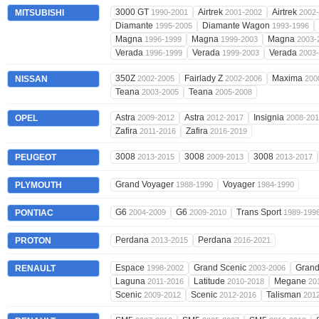
3000 GT
Airtrek
Airtrek
MITSUBISHI
1990-2001
2001-2002
2002
Diamante
Diamante Wagon
1995-2005
1993-1996
Magna
Magna
Magna
1996-1999
1999-2003
2003-
Verada
Verada
Verada
1996-1999
1999-2003
2003
350Z
Fairlady Z
Maxima
NISSAN
2002-2005
2002-2006
200
Teana
Teana
2003-2005
2005-2008
Astra
Astra
Insignia
OPEL
2009-2012
2012-2017
2008-20
Zafira
Zafira
2011-2016
2016-2019
3008
3008
3008
PEUGEOT
2013-2015
2009-2013
2013-2017
Grand Voyager
Voyager
PLYMOUTH
1988-1990
1984-1990
G6
G6
Trans Sport
PONTIAC
2004-2009
2009-2010
1989-199
Perdana
Perdana
PROTON
2013-2015
2016-2021
Espace
Grand Scenic
Grand
RENAULT
1998-2002
2003-2006
Laguna
Latitude
Megane
2011-2016
2010-2018
20
Scenic
Scenic
Talisman
2009-2012
2012-2016
201