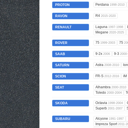
Perdana
PROTON
1998-2010
R4
RAVON
2015-2020
Laguna
RENAULT
1997-1998
Megane
2020-2025
75
75
ROVER
1999-2003
20
9-2x
9-3
SAAB
2006
2000
Astra
Io
SATURN
2008-2010
FR-S
iM
SCION
2012-2016
Alhambra
SEAT
2000-2010
Toledo
T
2000-2004
Octavia
SKODA
1998-2004
Superb
2001-2007
Alcyone
SUBARU
1991-1997
Impreza Sport
2011-2