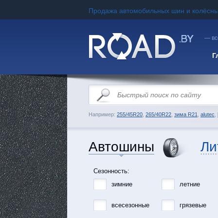
Продажа автомобильных шин и колёсны
— вс
Г
Например:
255/45R20
,
265/40R22
,
зима R21
,
alutec
,
Автошины
Ли
Сезонность:
зимние
летние
всесезонные
грязевые