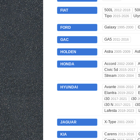
500L
50
FIAT
2012-2018
Tipo
Uly
2015-2026
Galaxy
G
FORD
1995-2000
GA5
GAC
2011-2016
Astra
As
HOLDEN
2005-2009
Accord
A
HONDA
2002-2008
Civic 5d
2015-2017
Stream
2000-2004
Avante
A
HYUNDAI
2006-2010
Elantra
E
2019-2022
i30
i30
2017-2021
2
i30 N
i3
2017-2021
Lafesta
2018-2023
X-Type
JAGUAR
2001-2009
Carens
KIA
2013-2016