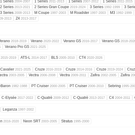
1 Series
1 Series
1 Series
1 Series
2004-2007
2011-2013
2007-2012
2011-2015
2 Series
2 Series Gran Coupe
3 Series
3 Seri
2013-2021
2019-2024
1992-1999
3 Series
M Coupe
M Roadster
M3
2008-2013
1997-2003
1997-2003
1992-1999
Z4
09-2013
2013-2017
Verano
Verano
Verano GS
Verano GS
2018-2019
2020-2022
2016-2017
2018-202
Verano Pro GS
5
2021-2025
S
ATS-L
BLS
CT4
2015-2019
2014-2017
2005-2010
2020-2026
Cavalier
Cruze
Cruze
Cruze
Cru
2021-2025
2016-2019
2014-2016
2019-2024
ectra
Vectra
Vectra
Zafira
Zafira
2003-2005
2006-2008
2009-2011
2002-2005
20
eBaron
PT Cruiser
PT Cruiser
Sebring
1982-1988
2000-2005
2006-2010
1995-20
C-Elysée
C-Quatrè
C-Quatrè
C4
2017-2022
2009-2012
2013-2017
2004-2011
Leganza
1997-2002
on
Neon SRT
Stratus
2016-2020
2003-2005
1995-2000