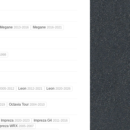
Megane
Megane
2013-2016
2016-2021
1998
Leon
Leon
2005-2012
2012-2021
2020-2026
Octavia Tour
019
2004-2010
Impreza
Impreza G4
2020-2023
2011-2016
mpreza WRX
2005-2007