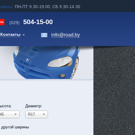
работы:
ПН-ПТ 9.30-19.00, СБ 9.30-14.30
504-15-00
(029)
Контакты
info@road.by
ысота:
Диаметр:
45
R17
ь другой ширины