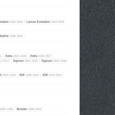
olution
Lancer Evolution
2002-2003
2003-2005
Skyline
1998-2001
Astra
Astra
21
2021-2026
2026-2027
Signum
Signum
13-2017
2003-2005
2005-2008
8S
406
408
2015-2018
1996-2004
2010-2014
Boxster
1991-1995
1999-2004