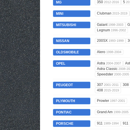
350
5
MG
2012-2016
20
Clubman
MINI
2015-2019
Galant
G
MITSUBISHI
1998-2003
Legnum
1996-2002
200SX
3
NISSAN
1993-1999
Alero
OLDSMOBILE
1998-2004
Astra
As
OPEL
2004-2007
Astra Classic
2008-2
Speedster
2000-2005
307
308
PEUGEOT
2001-2011
408
2015-2019
Prowler
PLYMOUTH
1997-2001
Grand Am
PONTIAC
1999-2005
911
911
PORSCHE
1989-1994