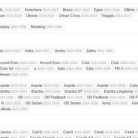
0L
Avventura
Bravo
Egea
Ottimo
2018-2022
2015-2023
2007-2015
2015-2026
2
sse
Ulysse
Urban Cross
Viaggio
2022-2024
2024-2026
2016-2023
2012-2017
alaxy
Mustang
2000-2006
1984-1986
tra
Astra
Vectra
Zafira
2016-2020
2020-2021
2002-2006
2001-2005
ccord Euro
Accord Euro
Civic
Civic
2003-2005
2005-2008
2011-2016
2006-2011
Civic 5d
e
Edix
Edix
FR-V
2005-2011
2020-2024
2004-2006
2006-2009
2004-20
Stream
2003-2006
vante
Avante
Avante
Avante
Cele
2015-2018
2018-2020
2020-2023
2023-2026
lantra
Elantra
Elantra GT
Elantra Lingdong
2020-2024
2023-2026
2018-2020
20
i30
i30 Fastback
i30 Fastback
i30 
024-2026
2020-2025
2017-2020
2020-2024
0 N
i30 Sedan
i30 Sedan
Ioniq
Ion
2021-2025
2021-2024
2024-2026
2016-2020
Lafesta
2023-2025
Carens
Cee'd
Cee'd
Ceed
Ceed
2017-2019
2006-2012
2012-2018
2018-2021
2