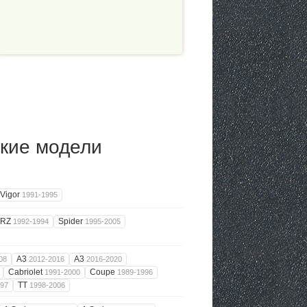
кие модели
Vigor
1991-1995
RZ
Spider
1992-1994
1995-2005
A3
A3
08
2012-2016
2016-2020
Cabriolet
Coupe
1991-2000
1989-1996
TT
997
1998-2006