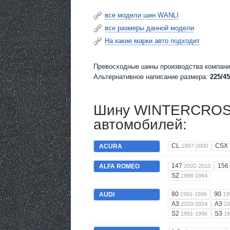
все модели шин WANLI
все размеры данной модели
На какие марки авто подходит
Превосходные шины производства компани
Альтернативное написание размера:
225/45
Шину WINTERCROSS
автомобилей:
CL
CSX
ACURA
1997-2000
147
156
ALFA ROMEO
2002-2010
SZ
1988-1994
80
90
AUDI
1991-1996
19
A3
A3
2020-2024
20
S2
S3
1991-1996
19