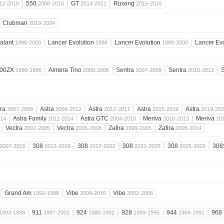
550
GT
Ruixing
12-2019
2008-2016
2014-2021
2015-2016
Clubman
2019-2024
alant
Lancer Evolution
Lancer Evolution
Lancer Ev
1996-2000
1998
1999-2000
00ZX
Almera Tino
Sentra
Sentra
1990-1996
2000-2006
2007-2009
2010-2012
tra
Astra
Astra
Astra
Astra
2007-2009
2009-2012
2012-2017
2015-2019
2019-20
Astra Family
Astra GTC
Meriva
Meriva
014
2011-2014
2004-2010
2010-2013
20
Vectra
Vectra
Zafira
Zafira
2002-2005
2005-2008
1999-2005
2005-2014
308
308
308
308
30
2007-2015
2013-2018
2017-2022
2021-2025
2025-2026
Grand Am
Vibe
Vibe
1992-1998
2009-2010
2002-2008
911
924
928
944
968
1993-1998
1997-2001
1980-1982
1989-1995
1984-1991