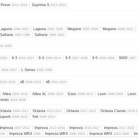
Preve
Suprima S
2012-2019
2013-2019
Laguna
Laguna
Megane
Megane
1998-2001
2001-2008
2002-2009
2008-2012
Safrane
Safrane
1993-1996
1996-2000
04-2005
9-3
9-3
9-5
9-5
9000
-2002
2003-2007
2008-2014
1997-2005
2005-2009
1987-
n
L-Series
2004-2007
2000-2005
xB
xB
2015-2016
2008-2010
2011-2015
Altea
Altea XL
Exeo
Leon
Leon
2004-2015
2006-2015
2008-2013
1999-2005
oledo
2004-2009
Octavia
Octavia
Octavia
Octavia Classic
2004-2013
2013-2017
2017-2022
2018-2
Superb
Yeti
2008-2015
2009-2014
Impreza
Impreza
Impreza
Impreza
2007-2012
2012-2016
2016-2017
2017-2022
Impreza WRX
Impreza WRX
Impreza WRX
I
016
1996
2000-2003
2003-2005