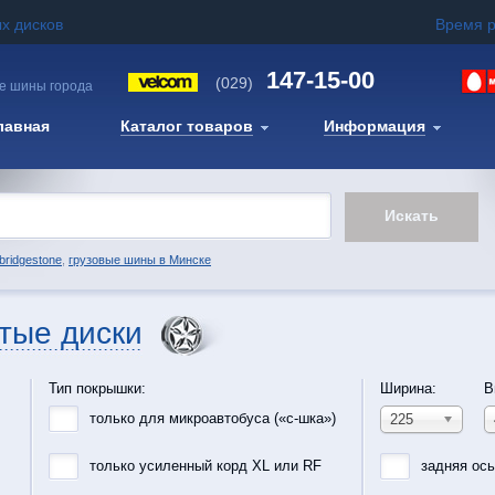
х дисков
Время 
147-15-00
(029)
е шины города
лавная
Каталог товаров
Информация
bridgestone
,
грузовые шины в Минске
тые диски
Тип покрышки:
Ширина:
В
только для микроавтобуса («с-шка»)
225
только усиленный корд XL или RF
задняя ос