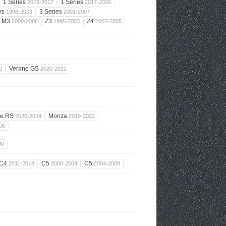
1 Series
1 Series
2015-2017
2017-2020
es
3 Series
1998-2003
2001-2007
M3
Z3
Z4
2000-2006
1995-2003
2002-2005
Verano GS
0
2020-2022
ze RS
Monza
2020-2024
2019-2022
06
00
C4
C5
C5
2011-2018
2000-2004
2004-2008