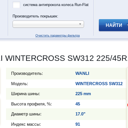
система антипрокола колеса Run-Flat
Производитель покрышек:
НАЙТИ
Очистить параметры фильтра
I WINTERCROSS SW312 225/45R1
Производитель:
WANLI
Модель:
WINTERCROSS SW312
Ширина шины:
225 mm
Высота профиля, %:
45
Диаметр шины:
17.0"
Индекс массы:
91