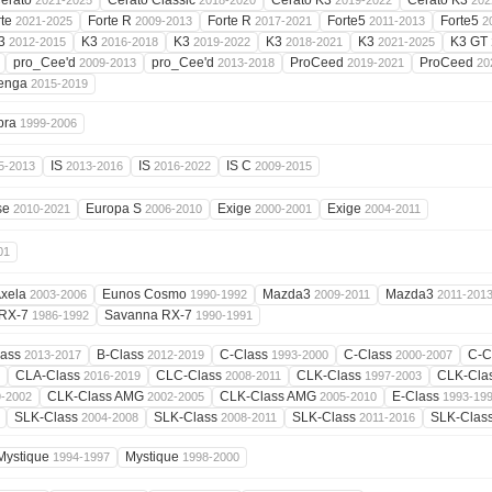
erato
Cerato Classic
Cerato K3
Cerato K3
2021-2025
2018-2020
2019-2022
202
rte
Forte R
Forte R
Forte5
Forte5
2021-2025
2009-2013
2017-2021
2011-2013
2
3
K3
K3
K3
K3
K3 GT
2012-2015
2016-2018
2019-2022
2018-2021
2021-2025
pro_Cee'd
pro_Cee'd
ProCeed
ProCeed
2009-2013
2013-2018
2019-2021
20
enga
2015-2019
bra
1999-2006
IS
IS
IS C
5-2013
2013-2016
2016-2022
2009-2015
se
Europa S
Exige
Exige
2010-2021
2006-2010
2000-2001
2004-2011
01
xela
Eunos Cosmo
Mazda3
Mazda3
2003-2006
1990-1992
2009-2011
2011-201
RX-7
Savanna RX-7
1986-1992
1990-1991
lass
B-Class
C-Class
C-Class
C-C
2013-2017
2012-2019
1993-2000
2000-2007
CLA-Class
CLC-Class
CLK-Class
CLK-Cla
2016-2019
2008-2011
1997-2003
CLK-Class AMG
CLK-Class AMG
E-Class
9-2002
2002-2005
2005-2010
1993-19
SLK-Class
SLK-Class
SLK-Class
SLK-Clas
2004-2008
2008-2011
2011-2016
Mystique
Mystique
1994-1997
1998-2000