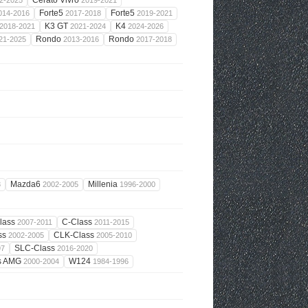
Cerato Vivro
2-2025
2019-2021
Forte5
Forte5
014-2016
2017-2018
2019-2021
K3 GT
K4
2018-2021
2021-2024
2024-2026
Rondo
Rondo
21-2025
2013-2016
2017-2018
Mazda6
Millenia
3
2002-2005
1996-2000
lass
C-Class
2007-2011
2011-2015
ss
CLK-Class
2002-2005
2005-2010
SLC-Class
97
2016-2020
s AMG
W124
2000-2004
1984-1996