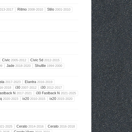
Ritmo
Stilo
013-2017
2008-2010
2001-2010
Civic
Civic 5d
2005-2012
2012-2015
Jade
Shuttle
09
2018-2020
1994-2000
sta
Elantra
2017-2023
2016-2019
i30
i30
16-2018
2007-2012
2012-2017
Fastback N
i30 Fastback N
2017-2021
2021-2025
iq
ix20
ix20
2020-2023
2010-2015
2015-2020
Cerato
Cerato
021-2025
2014-2016
2016-2018