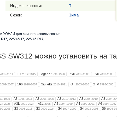
Индекс скорости:
T
Сезон:
Зима
и УОНЛИ для зимнего использования.
 R17, 225/45/17, 225 45 R17
, .
 SW312 можно установить на та
ILX
Legend
RSX
TSX
2005-2011
2012-2015
1991-1996
2005-2006
2003-2008
166
Giulietta
GT
GTV
2002-2007
1998-2007
2010-2021
2003-2010
1995-2005
A3
A3
A3
A3
A3
91-1995
1996-2003
2003-2005
2010-2013
2008-2010
2004-20
A3L
A3L
A4
A4
A6
24-2026
2021-2024
2025
1994-1999
1999-2001
1994-1997
S3
S3
S4
S4
S6
99-2003
2006-2013
2020-2024
1997-2002
2003-2005
1994-1