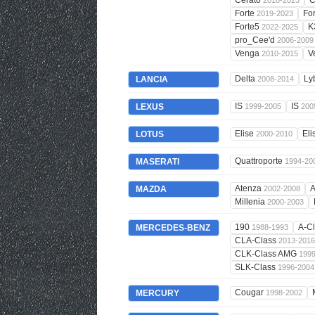
Cerato
C
2018-2023
Forte
Fo
2019-2023
Forte5
K
2022-2025
pro_Cee'd
2006-2009
Venga
V
2010-2015
Delta
Ly
LANCIA
2008-2014
IS
IS
LEXUS
1999-2005
200
Elise
Eli
LOTUS
2000-2010
Quattroporte
MASERATI
1994-20
Atenza
A
MAZDA
2002-2008
Millenia
2000-2003
190
A-C
MERCEDES-BENZ
1988-1993
CLA-Class
2013-2016
CLK-Class AMG
199
SLK-Class
1996-2004
Cougar
MERCURY
1998-2002