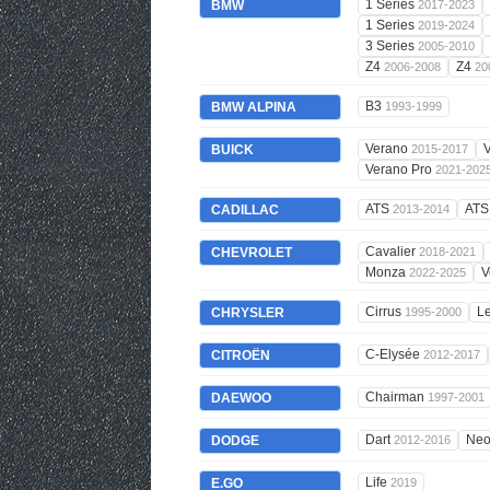
1 Series
BMW
2017-2023
1 Series
2019-2024
3 Series
2005-2010
Z4
Z4
2006-2008
20
B3
BMW ALPINA
1993-1999
Verano
BUICK
2015-2017
Verano Pro
2021-202
ATS
AT
CADILLAC
2013-2014
Cavalier
CHEVROLET
2018-2021
Monza
V
2022-2025
Cirrus
L
CHRYSLER
1995-2000
C-Elysée
CITROËN
2012-2017
Chairman
DAEWOO
1997-2001
Dart
Ne
DODGE
2012-2016
Life
E.GO
2019