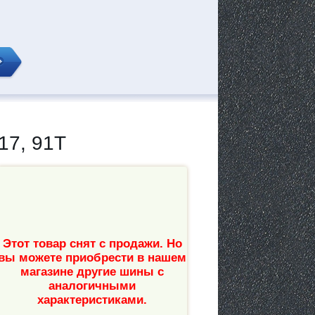
7, 91T
Этот товар снят с продажи. Но
вы можете приобрести в нашем
магазине другие шины с
аналогичными
характеристиками.