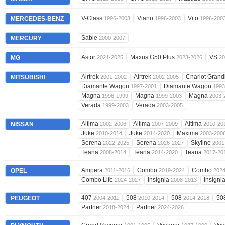
V-Class
Viano
Vito
MERCEDES-BENZ
1996-2003
1996-2003
1996-200
Sable
MERCURY
2000-2007
Astor
Maxus G50 Plus
VS
MG
2021-2025
2023-2026
20
Airtrek
Airtrek
Chariot Grand
MITSUBISHI
2001-2002
2002-2005
Diamante Wagon
Diamante Wagon
1997-2001
1993
Magna
Magna
Magna
1996-1999
1999-2003
2003-
Verada
Verada
1999-2003
2003-2005
Altima
Altima
Altima
NISSAN
2002-2006
2007-2009
2010-20
Juke
Juke
Maxima
2010-2014
2014-2020
2003-200
Serena
Serena
Skyline
2022-2025
2026-2027
2001
Teana
Teana
Teana
2008-2014
2014-2020
2017-20
Ampera
Combo
Combo
OPEL
2011-2016
2019-2024
202
Combo Life
Insignia
Insigni
2024-2027
2008-2013
407
508
508
50
PEUGEOT
2004-2011
2010-2014
2014-2018
Partner
Partner
2018-2024
2024-2026