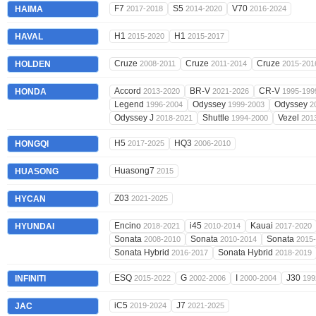
F7
S5
V70
HAIMA
2017-2018
2014-2020
2016-2024
H1
H1
HAVAL
2015-2020
2015-2017
Cruze
Cruze
Cruze
HOLDEN
2008-2011
2011-2014
2015-201
Accord
BR-V
CR-V
HONDA
2013-2020
2021-2026
1995-199
Legend
Odyssey
Odyssey
1996-2004
1999-2003
2
Odyssey J
Shuttle
Vezel
2018-2021
1994-2000
201
H5
HQ3
HONGQI
2017-2025
2006-2010
Huasong7
HUASONG
2015
Z03
HYCAN
2021-2025
Encino
i45
Kauai
HYUNDAI
2018-2021
2010-2014
2017-2020
Sonata
Sonata
Sonata
2008-2010
2010-2014
2015
Sonata Hybrid
Sonata Hybrid
2016-2017
2018-2019
ESQ
G
I
J30
INFINITI
2015-2022
2002-2006
2000-2004
199
iC5
J7
JAC
2019-2024
2021-2025