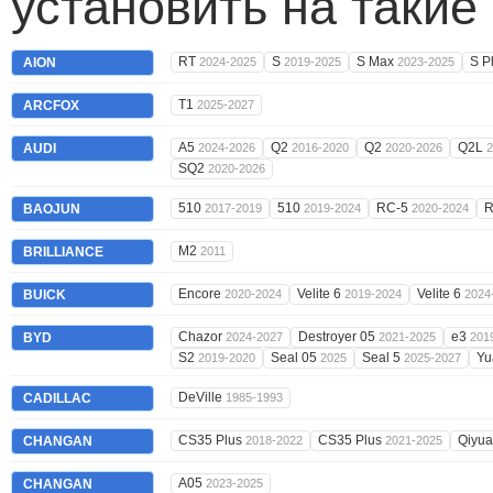
установить на такие
RT
S
S Max
S P
AION
2024-2025
2019-2025
2023-2025
T1
ARCFOX
2025-2027
A5
Q2
Q2
Q2L
AUDI
2024-2026
2016-2020
2020-2026
2
SQ2
2020-2026
510
510
RC-5
BAOJUN
2017-2019
2019-2024
2020-2024
M2
BRILLIANCE
2011
Encore
Velite 6
Velite 6
BUICK
2020-2024
2019-2024
2024
Chazor
Destroyer 05
e3
BYD
2024-2027
2021-2025
201
S2
Seal 05
Seal 5
Yu
2019-2020
2025
2025-2027
DeVille
CADILLAC
1985-1993
CS35 Plus
CS35 Plus
Qiyu
CHANGAN
2018-2022
2021-2025
A05
CHANGAN
2023-2025