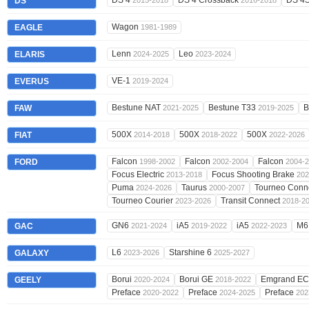
DS 4
DS 4 Crossback
DS 4
DS
2015-2018
2016-2018
Wagon
EAGLE
1981-1989
Lenn
Leo
ELARIS
2024-2025
2023-2024
VE-1
EVERUS
2019-2024
Bestune NAT
Bestune T33
B
FAW
2021-2025
2019-2025
500X
500X
500X
FIAT
2014-2018
2018-2022
2022-2026
Falcon
Falcon
Falcon
FORD
1998-2002
2002-2004
2004-
Focus Electric
Focus Shooting Brake
2013-2018
202
Puma
Taurus
Tourneo Conn
2024-2026
2000-2007
Tourneo Courier
Transit Connect
2023-2026
2018-2
GN6
iA5
iA5
M
GAC
2021-2024
2019-2022
2022-2023
L6
Starshine 6
GALAXY
2023-2026
2025-2027
Borui
Borui GE
Emgrand E
GEELY
2020-2024
2018-2022
Preface
Preface
Preface
2020-2022
2024-2025
202