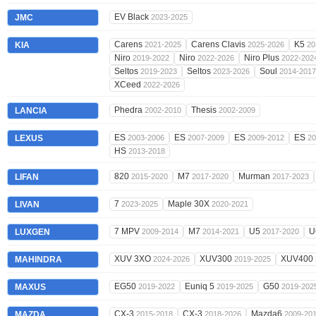
EV Black
JMC
2023-2025
Carens
Carens Clavis
K5
KIA
2021-2025
2025-2026
20
Niro
Niro
Niro Plus
2019-2022
2022-2026
2022-202
Seltos
Seltos
Soul
2019-2023
2023-2026
2014-2017
XCeed
2022-2026
Phedra
Thesis
LANCIA
2002-2010
2002-2009
ES
ES
ES
ES
LEXUS
2003-2006
2007-2009
2009-2012
20
HS
2013-2018
820
M7
Murman
LIFAN
2015-2020
2017-2020
2017-2023
7
Maple 30X
LIVAN
2023-2025
2020-2021
7 MPV
M7
U5
U
LUXGEN
2009-2014
2014-2021
2017-2020
XUV 3XO
XUV300
XUV400
MAHINDRA
2024-2026
2019-2025
EG50
Euniq 5
G50
MAXUS
2019-2022
2019-2025
2019-202
CX-3
CX-3
Mazda6
MAZDA
2015-2018
2018-2026
2009-20