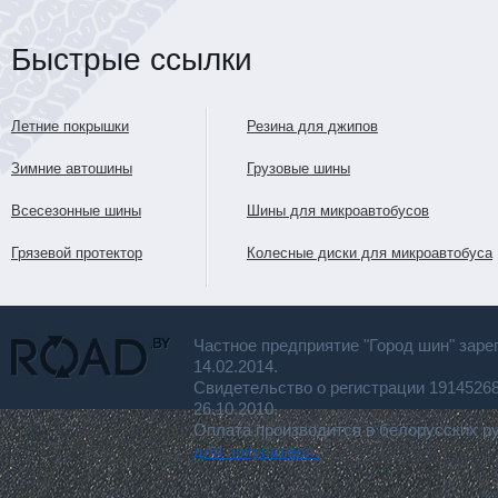
Быстрые ссылки
Летние покрышки
Резина для джипов
Зимние автошины
Грузовые шины
Всесезонные шины
Шины для микроавтобусов
Грязевой протектор
Колесные диски для микроавтобуса
Частное предприятие "Город шин" заре
14.02.2014.
Свидетельство о регистрации 191452
26.10.2010.
Оплата производится в белорусских р
для покупателя.