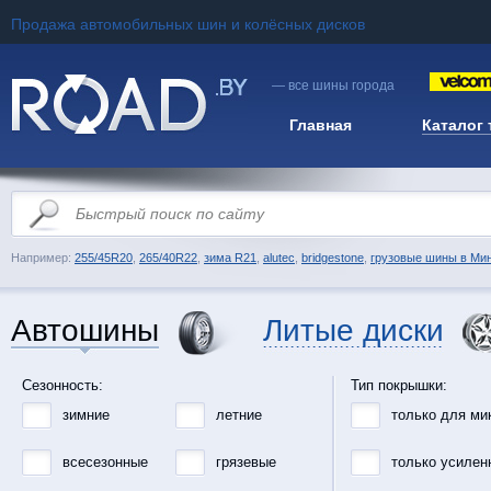
Продажа автомобильных шин и колёсных дисков
— все шины города
Главная
Каталог
Например:
255/45R20
,
265/40R22
,
зима R21
,
alutec
,
bridgestone
,
грузовые шины в Ми
Автошины
Литые диски
Сезонность:
Тип покрышки:
зимние
летние
только для ми
всесезонные
грязевые
только усилен