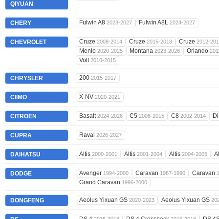
QIYUAN
Fulwin A8
Fulwin A8L
CHERY
2023-2027
2024-2027
Cruze
Cruze
Cruze
CHEVROLET
2008-2014
2015-2018
2012-20
Menlo
Montana
Orlando
2020-2025
2023-2026
201
Volt
2010-2015
200
CHRYSLER
2015-2017
X-NV
CIIMO
2020-2021
Basalt
C5
C8
Di
CITROËN
2024-2026
2008-2015
2002-2014
Raval
CUPRA
2026-2027
Altis
Altis
Altis
A
DAIHATSU
2000-2001
2001-2004
2004-2005
Avenger
Caravan
Caravan
DODGE
1994-2000
1987-1990
Grand Caravan
1996-2000
Aeolus Yixuan GS
Aeolus Yixuan GS
DONGFENG
2020-2023
20