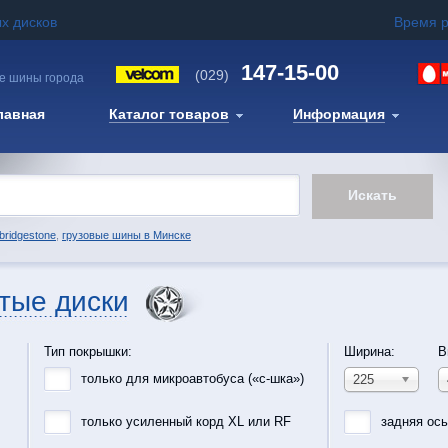
х дисков
Время 
147-15-00
(029)
е шины города
лавная
Каталог товаров
Информация
bridgestone
,
грузовые шины в Минске
тые диски
Тип покрышки:
Ширина:
В
только для микроавтобуса («с-шка»)
225
только усиленный корд XL или RF
задняя ос