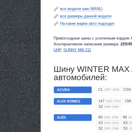
все модели шин WANLI
все размеры данной модели
На какие марки авто подходит
Превосходные шины c усиленным кордом XL
Альтернативное написание размера:
225/45
UHP
,
SUNNY NW-211
Шину WINTER MAX A
автомобилей:
CL
CSX
ACURA
1997-2000
147
156
ALFA ROMEO
2002-2010
SZ
1988-1994
80
90
AUDI
1991-1996
19
A3
A3
2020-2024
20
S2
S3
1991-1996
19