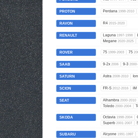
Perdana
PROTON
1998-2010
R4
RAVON
2015-2020
Laguna
RENAULT
1997-1998
Megane
2020-2025
75
75
ROVER
1999-2003
20
9-2x
9-3
SAAB
2006
2000
Astra
Io
SATURN
2008-2010
FR-S
iM
SCION
2012-2016
Alhambra
SEAT
2000-2010
Toledo
T
2000-2004
Octavia
SKODA
1998-2004
Superb
2001-2007
Alcyone
SUBARU
1991-1997