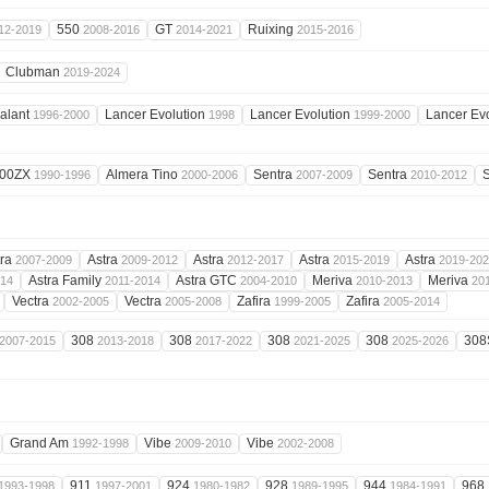
550
GT
Ruixing
12-2019
2008-2016
2014-2021
2015-2016
Clubman
2019-2024
alant
Lancer Evolution
Lancer Evolution
Lancer Ev
1996-2000
1998
1999-2000
00ZX
Almera Tino
Sentra
Sentra
1990-1996
2000-2006
2007-2009
2010-2012
tra
Astra
Astra
Astra
Astra
2007-2009
2009-2012
2012-2017
2015-2019
2019-20
Astra Family
Astra GTC
Meriva
Meriva
014
2011-2014
2004-2010
2010-2013
20
Vectra
Vectra
Zafira
Zafira
2002-2005
2005-2008
1999-2005
2005-2014
308
308
308
308
30
2007-2015
2013-2018
2017-2022
2021-2025
2025-2026
Grand Am
Vibe
Vibe
1992-1998
2009-2010
2002-2008
911
924
928
944
968
1993-1998
1997-2001
1980-1982
1989-1995
1984-1991