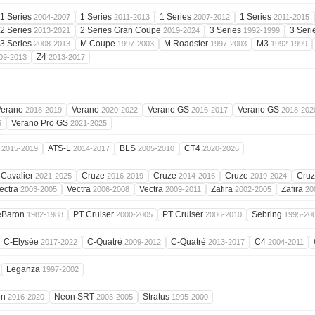
1 Series
1 Series
1 Series
1 Series
2004-2007
2011-2013
2007-2012
2011-2015
2 Series
2 Series Gran Coupe
3 Series
3 Seri
2013-2021
2019-2024
1992-1999
3 Series
M Coupe
M Roadster
M3
2008-2013
1997-2003
1997-2003
1992-1999
Z4
09-2013
2013-2017
Verano
Verano
Verano GS
Verano GS
2018-2019
2020-2022
2016-2017
2018-202
Verano Pro GS
5
2021-2025
S
ATS-L
BLS
CT4
2015-2019
2014-2017
2005-2010
2020-2026
Cavalier
Cruze
Cruze
Cruze
Cru
2021-2025
2016-2019
2014-2016
2019-2024
ectra
Vectra
Vectra
Zafira
Zafira
2003-2005
2006-2008
2009-2011
2002-2005
20
eBaron
PT Cruiser
PT Cruiser
Sebring
1982-1988
2000-2005
2006-2010
1995-20
C-Elysée
C-Quatrè
C-Quatrè
C4
2017-2022
2009-2012
2013-2017
2004-2011
Leganza
1997-2002
on
Neon SRT
Stratus
2016-2020
2003-2005
1995-2000