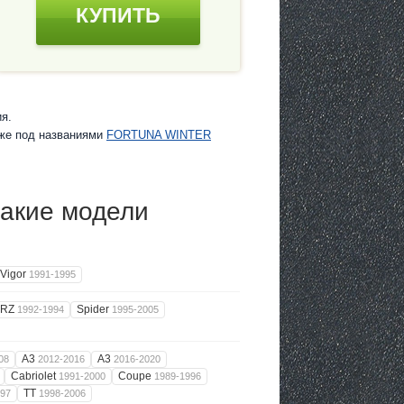
КУПИТЬ
я.
кже под названиями
FORTUNA WINTER
акие модели
Vigor
1991-1995
RZ
Spider
1992-1994
1995-2005
A3
A3
08
2012-2016
2016-2020
Cabriolet
Coupe
1991-2000
1989-1996
TT
997
1998-2006