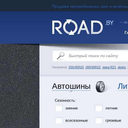
Продажа автомобильных шин и колёсны
— вс
Г
Например:
255/45R20
,
265/40R22
,
зима R21
,
alutec
,
Автошины
Ли
Сезонность:
зимние
летние
всесезонные
грязевые