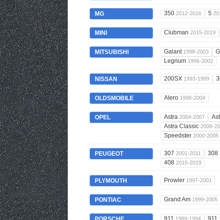
350
5
MG
2012-2016
20
Clubman
MINI
2015-2019
Galant
G
MITSUBISHI
1998-2003
Legnum
1996-2002
200SX
3
NISSAN
1993-1999
Alero
OLDSMOBILE
1998-2004
Astra
As
OPEL
2004-2007
Astra Classic
2008-2
Speedster
2000-2005
307
308
PEUGEOT
2001-2011
408
2015-2019
Prowler
PLYMOUTH
1997-2001
Grand Am
PONTIAC
1999-2005
911
911
PORSCHE
1989-1994