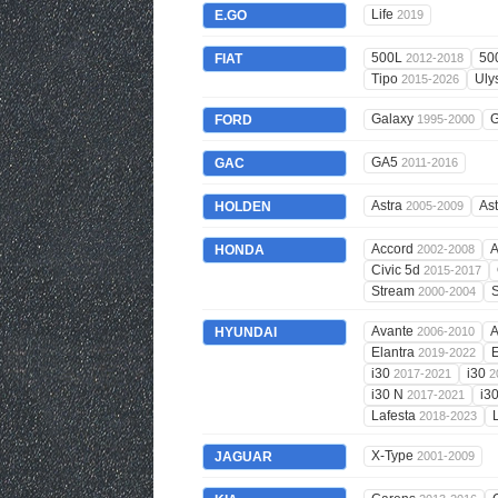
Life
E.GO
2019
500L
50
FIAT
2012-2018
Tipo
Uly
2015-2026
Galaxy
G
FORD
1995-2000
GA5
GAC
2011-2016
Astra
As
HOLDEN
2005-2009
Accord
A
HONDA
2002-2008
Civic 5d
2015-2017
Stream
2000-2004
Avante
A
HYUNDAI
2006-2010
Elantra
E
2019-2022
i30
i30
2017-2021
2
i30 N
i3
2017-2021
Lafesta
2018-2023
X-Type
JAGUAR
2001-2009