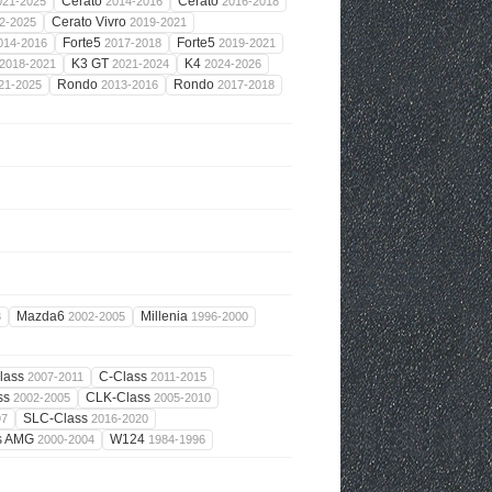
Cerato
Cerato
021-2025
2014-2016
2016-2018
Cerato Vivro
2-2025
2019-2021
Forte5
Forte5
014-2016
2017-2018
2019-2021
K3 GT
K4
2018-2021
2021-2024
2024-2026
Rondo
Rondo
21-2025
2013-2016
2017-2018
Mazda6
Millenia
3
2002-2005
1996-2000
lass
C-Class
2007-2011
2011-2015
ss
CLK-Class
2002-2005
2005-2010
SLC-Class
97
2016-2020
s AMG
W124
2000-2004
1984-1996