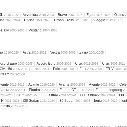
0L
Avventura
Bravo
Egea
Ottimo
2018-2022
2015-2023
2007-2015
2015-2026
2
sse
Ulysse
Urban Cross
Viaggio
2022-2024
2024-2026
2016-2023
2012-2017
alaxy
Mustang
2000-2006
1984-1986
tra
Astra
Vectra
Zafira
2016-2020
2020-2021
2002-2006
2001-2005
ccord Euro
Accord Euro
Civic
Civic
2003-2005
2005-2008
2011-2016
2006-2011
Civic 5d
e
Edix
Edix
FR-V
2005-2011
2020-2024
2004-2006
2006-2009
2004-20
Stream
2003-2006
vante
Avante
Avante
Avante
Cele
2015-2018
2018-2020
2020-2023
2023-2026
lantra
Elantra
Elantra GT
Elantra Lingdong
2020-2024
2023-2026
2018-2020
20
i30
i30 Fastback
i30 Fastback
i30 
024-2026
2020-2025
2017-2020
2020-2024
0 N
i30 Sedan
i30 Sedan
Ioniq
Ion
2021-2025
2021-2024
2024-2026
2016-2020
Lafesta
2023-2025