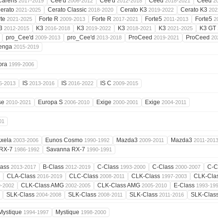
Carens
Cee'd
Cee'd
Ceed
Ceed
2017-2019
2006-2012
2012-2018
2018-2021
2
erato
Cerato Classic
Cerato K3
Cerato K3
2021-2025
2018-2020
2019-2022
202
rte
Forte R
Forte R
Forte5
Forte5
2021-2025
2009-2013
2017-2021
2011-2013
2
3
K3
K3
K3
K3
K3 GT
2012-2015
2016-2018
2019-2022
2018-2021
2021-2025
pro_Cee'd
pro_Cee'd
ProCeed
ProCeed
2009-2013
2013-2018
2019-2021
20
enga
2015-2019
bra
1999-2006
IS
IS
IS C
5-2013
2013-2016
2016-2022
2009-2015
se
Europa S
Exige
Exige
2010-2021
2006-2010
2000-2001
2004-2011
01
xela
Eunos Cosmo
Mazda3
Mazda3
2003-2006
1990-1992
2009-2011
2011-201
RX-7
Savanna RX-7
1986-1992
1990-1991
lass
B-Class
C-Class
C-Class
C-C
2013-2017
2012-2019
1993-2000
2000-2007
CLA-Class
CLC-Class
CLK-Class
CLK-Cla
2016-2019
2008-2011
1997-2003
CLK-Class AMG
CLK-Class AMG
E-Class
9-2002
2002-2005
2005-2010
1993-19
SLK-Class
SLK-Class
SLK-Class
SLK-Clas
2004-2008
2008-2011
2011-2016
Mystique
Mystique
1994-1997
1998-2000