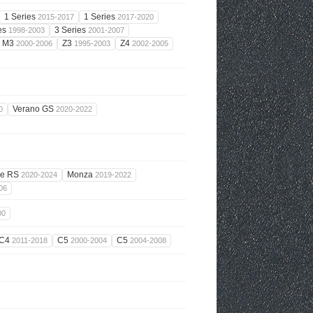
1 Series
1 Series
2015-2017
2017-2020
es
3 Series
1998-2003
2001-2007
M3
Z3
Z4
2000-2006
1995-2003
2002-2005
Verano GS
0
2020-2022
ze RS
Monza
2020-2024
2019-2022
06
00
C4
C5
C5
2011-2018
2000-2004
2004-2008