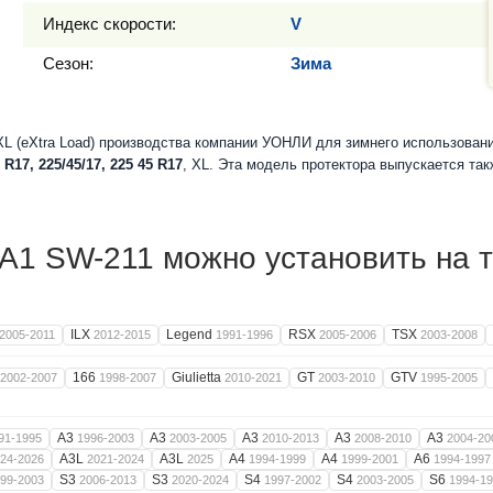
Индекс скорости:
V
Сезон:
Зима
 (eXtra Load) производства компании УОНЛИ для зимнего использовани
 R17, 225/45/17, 225 45 R17
, XL. Эта модель протектора выпускается та
1 SW-211 можно установить на т
ILX
Legend
RSX
TSX
2005-2011
2012-2015
1991-1996
2005-2006
2003-2008
166
Giulietta
GT
GTV
2002-2007
1998-2007
2010-2021
2003-2010
1995-2005
A3
A3
A3
A3
A3
91-1995
1996-2003
2003-2005
2010-2013
2008-2010
2004-20
A3L
A3L
A4
A4
A6
24-2026
2021-2024
2025
1994-1999
1999-2001
1994-1997
S3
S3
S4
S4
S6
99-2003
2006-2013
2020-2024
1997-2002
2003-2005
1994-1