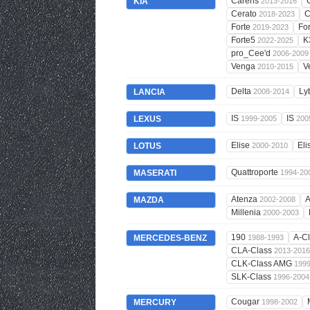
Carens
KIA
2013-2016
Cerato
C
2018-2023
Forte
Fo
2019-2023
Forte5
K
2022-2025
pro_Cee'd
2006-2009
Venga
V
2010-2015
Delta
Ly
LANCIA
2008-2014
IS
IS
LEXUS
1999-2005
200
Elise
Eli
LOTUS
2000-2010
Quattroporte
MASERATI
1994-20
Atenza
A
MAZDA
2002-2008
Millenia
2000-2003
190
A-C
MERCEDES-BENZ
1988-1993
CLA-Class
2013-2016
CLK-Class AMG
199
SLK-Class
1996-2004
Cougar
MERCURY
1998-2002