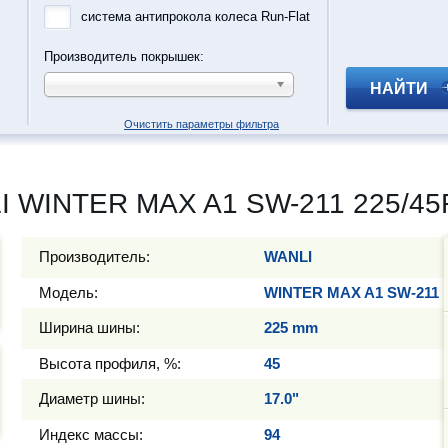
система антипрокола колеса Run-Flat
Производитель покрышек:
НАЙТИ
Очистить параметры фильтра
 WINTER MAX A1 SW-211 225/45R
Производитель:
WANLI
Модель:
WINTER MAX A1 SW-211
Ширина шины:
225 mm
Высота профиля, %:
45
Диаметр шины:
17.0"
Индекс массы:
94