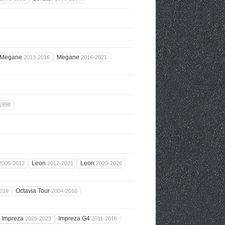
Megane
Megane
2013-2016
2016-2021
1998
Leon
Leon
2005-2012
2012-2021
2020-2026
Octavia Tour
019
2004-2010
Impreza
Impreza G4
2020-2023
2011-2016