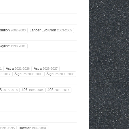
olution
Lancer Evolution
2002-2003
2003-2005
Skyline
1998-2001
Astra
Astra
21
2021-2026
2026-2027
Signum
Signum
13-2017
2003-2005
2005-2008
8S
406
408
2015-2018
1996-2004
2010-2014
Boxster
1991-1995
1999-2004