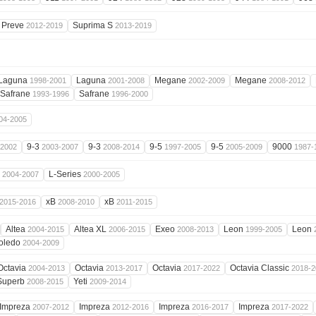
Preve
Suprima S
2012-2019
2013-2019
Laguna
Laguna
Megane
Megane
1998-2001
2001-2008
2002-2009
2008-2012
Safrane
Safrane
1993-1996
1996-2000
04-2005
9-3
9-3
9-5
9-5
9000
-2002
2003-2007
2008-2014
1997-2005
2005-2009
1987-
n
L-Series
2004-2007
2000-2005
xB
xB
2015-2016
2008-2010
2011-2015
Altea
Altea XL
Exeo
Leon
Leon
2004-2015
2006-2015
2008-2013
1999-2005
oledo
2004-2009
Octavia
Octavia
Octavia
Octavia Classic
2004-2013
2013-2017
2017-2022
2018-2
Superb
Yeti
2008-2015
2009-2014
Impreza
Impreza
Impreza
Impreza
2007-2012
2012-2016
2016-2017
2017-2022