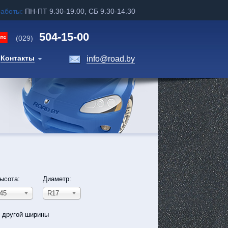
работы:
ПН-ПТ 9.30-19.00, СБ 9.30-14.30
504-15-00
(029)
Контакты
info@road.by
ысота:
Диаметр:
45
R17
ь другой ширины