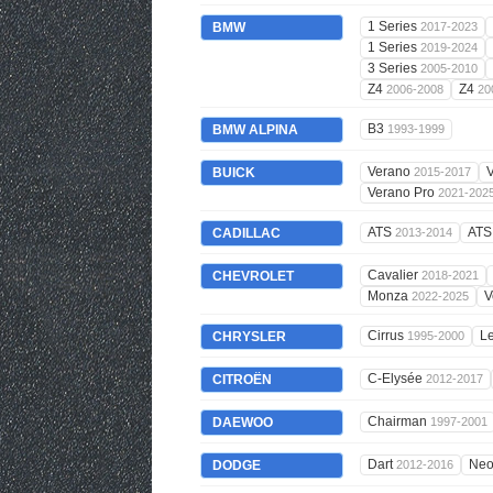
1 Series
BMW
2017-2023
1 Series
2019-2024
3 Series
2005-2010
Z4
Z4
2006-2008
20
B3
BMW ALPINA
1993-1999
Verano
BUICK
2015-2017
Verano Pro
2021-202
ATS
AT
CADILLAC
2013-2014
Cavalier
CHEVROLET
2018-2021
Monza
V
2022-2025
Cirrus
L
CHRYSLER
1995-2000
C-Elysée
CITROËN
2012-2017
Chairman
DAEWOO
1997-2001
Dart
Ne
DODGE
2012-2016