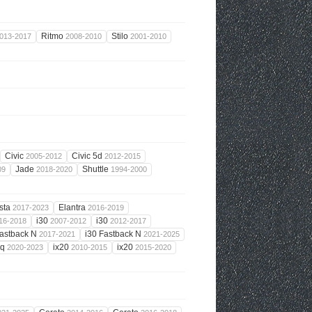
Ritmo
Stilo
013-2017
2008-2010
2001-2010
Civic
Civic 5d
2005-2012
2012-2015
Jade
Shuttle
09
2018-2020
1994-2000
sta
Elantra
2017-2023
2016-2019
i30
i30
16-2018
2007-2012
2012-2017
Fastback N
i30 Fastback N
2017-2021
2021-2025
iq
ix20
ix20
2020-2023
2010-2015
2015-2020