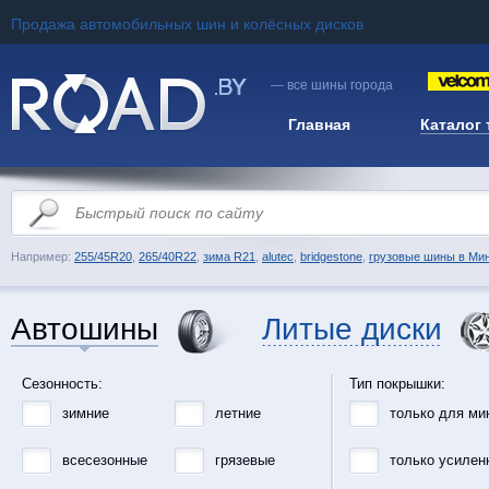
Продажа автомобильных шин и колёсных дисков
— все шины города
Главная
Каталог
Например:
255/45R20
,
265/40R22
,
зима R21
,
alutec
,
bridgestone
,
грузовые шины в Ми
Автошины
Литые диски
Сезонность:
Тип покрышки:
зимние
летние
только для ми
всесезонные
грязевые
только усилен