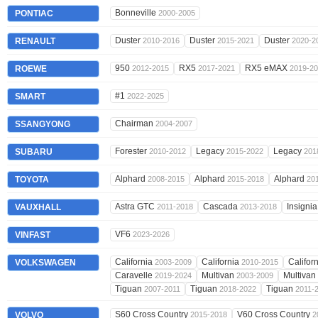
Bonneville
PONTIAC
2000-2005
Duster
Duster
Duster
RENAULT
2010-2016
2015-2021
2020-2
950
RX5
RX5 eMAX
ROEWE
2012-2015
2017-2021
2019-2
#1
SMART
2022-2025
Chairman
SSANGYONG
2004-2007
Forester
Legacy
Legacy
SUBARU
2010-2012
2015-2022
201
Alphard
Alphard
Alphard
TOYOTA
2008-2015
2015-2018
20
Astra GTC
Cascada
Insigni
VAUXHALL
2011-2018
2013-2018
VF6
VINFAST
2023-2026
California
California
Califor
VOLKSWAGEN
2003-2009
2010-2015
Caravelle
Multivan
Multivan
2019-2024
2003-2009
Tiguan
Tiguan
Tiguan
2007-2011
2018-2022
2011-
S60 Cross Country
V60 Cross Country
VOLVO
2015-2018
2