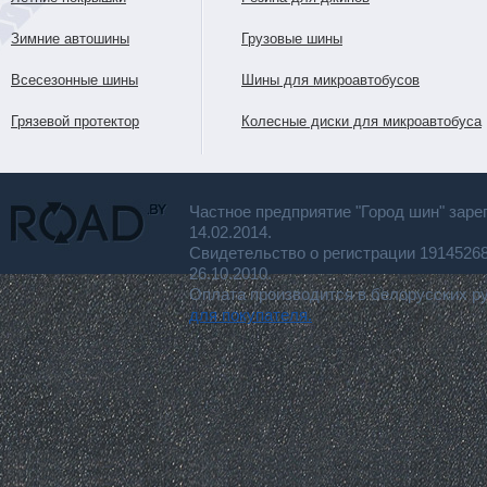
Зимние автошины
Грузовые шины
Всесезонные шины
Шины для микроавтобусов
Грязевой протектор
Колесные диски для микроавтобуса
Частное предприятие "Город шин" заре
14.02.2014.
Свидетельство о регистрации 191452
26.10.2010.
Оплата производится в белорусских р
для покупателя.