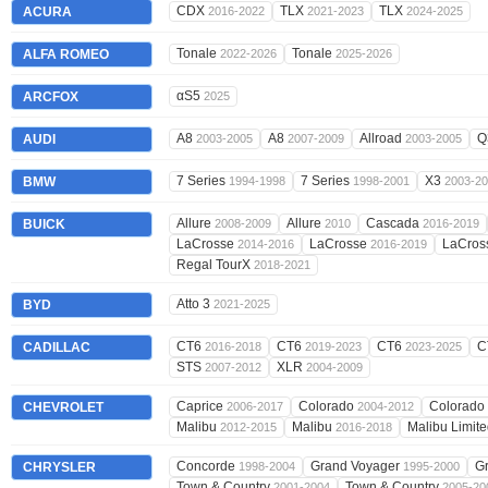
CDX
TLX
TLX
ACURA
2016-2022
2021-2023
2024-2025
Tonale
Tonale
ALFA ROMEO
2022-2026
2025-2026
αS5
ARCFOX
2025
A8
A8
Allroad
Q
AUDI
2003-2005
2007-2009
2003-2005
7 Series
7 Series
X3
BMW
1994-1998
1998-2001
2003-2
Allure
Allure
Cascada
BUICK
2008-2009
2010
2016-2019
LaCrosse
LaCrosse
LaCros
2014-2016
2016-2019
Regal TourX
2018-2021
Atto 3
BYD
2021-2025
CT6
CT6
CT6
C
CADILLAC
2016-2018
2019-2023
2023-2025
STS
XLR
2007-2012
2004-2009
Caprice
Colorado
Colorado
CHEVROLET
2006-2017
2004-2012
Malibu
Malibu
Malibu Limit
2012-2015
2016-2018
Concorde
Grand Voyager
G
CHRYSLER
1998-2004
1995-2000
Town & Country
Town & Country
2001-2004
2005-20