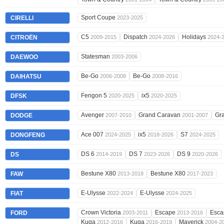
Sport Coupe
CIRELLI
2023-2025
C5
Dispatch
Holidays
CITROËN
2009-2015
2024-2026
2024-
Statesman
DAEWOO
2003-2006
Be-Go
Be-Go
DAIHATSU
2006-2008
2008-2016
Fengon 5
ix5
DFSK
2020-2025
2020-2025
Avenger
Grand Caravan
Gr
DODGE
2007-2010
2001-2007
Ace 007
ix5
S7
DONGFENG
2024-2025
2018-2026
2024-2025
DS 6
DS 7
DS 9
DS
2014-2019
2023-2026
2020-2026
Bestune X80
Bestune X80
FAW
2013-2018
2017-2023
E-Ulysse
E-Ulysse
FIAT
2022-2024
2024-2025
Crown Victoria
Escape
Esc
FORD
2003-2011
2013-2016
Kuga
Kuga
Maverick
2012-2016
2016-2019
2004-2