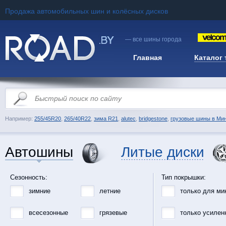
Продажа автомобильных шин и колёсных дисков
— все шины города
Главная
Каталог
Например:
255/45R20
,
265/40R22
,
зима R21
,
alutec
,
bridgestone
,
грузовые шины в Ми
Автошины
Литые диски
Сезонность:
Тип покрышки:
зимние
летние
только для ми
всесезонные
грязевые
только усилен