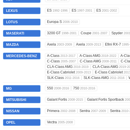
ES
ES
ES
LEXUS
1992-1996
1997-2001
2001-2002
Europa S
LOTUS
2006-2010
3200 GT
Coupe
Spyder
MASERATI
1998-2001
2001-2007
200
Axela
Axela
Efini RX-7
MAZDA
2003-2009
2009-2013
1995
A-Class
A-Class AMG
A-Cl
MERCEDES-BENZ
2013-2017
2018-2022
C-Class
C-Class AMG
C-Cl
2005-2007
2008-2011
CLA-Class AMG
CLA-Class AMG
2016-2019
2019-2
E-Class Cabriolet
E-Class Cabriolet
2009-2013
201
SLK-Class
SLK-Class AMG
2011-2016
2011-2016
550
750
MG
2008-2016
2010-2016
Galant Fortis
Galant Fortis Sportback
MITSUBISHI
2008-2015
200
Primera
Sentra
Sentra
NISSAN
2002-2008
2007-2009
2010-
Vectra
OPEL
2005-2008