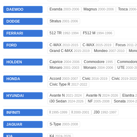
Evanda
Magnus
Tosca
DAEWOO
2003-2006
2000-2006
2006
Stratus
DODGE
2001-2006
512 TR
F512 M
FERRARI
1992-1994
1994-1996
C-MAX
C-MAX
Focus
FORD
2010-2015
2015-2019
2011-2
Grand C-MAX
Mondeo
Mon
2015-2019
2007-2010
Caprice
Commodore
Commodor
HOLDEN
2004-2006
1995
Monaro
Monaro
UTE
2001-2003
2004-2006
2000-2
Accord
Civic
Civic
HONDA
2003-2007
2016-2019
2019-2022
Civic Type R
2017-2022
Avante N
Avante N
Elantra
HYUNDAI
2021-2024
2024-2026
2
i30 Sedan
NF
Sonata
2024-2026
2005-2008
2004-
I
I
J30
INFINITI
1995-1999
2000-2001
1992-1997
S-Type
JAGUAR
2003-2008
K4
KIA
2024-2026