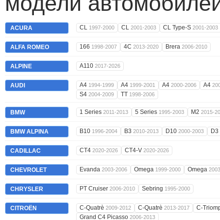
модели автомобилей
CL
CL
CL Type-S
ACURA
1997-2000
2001-2003
2001-2003
166
4C
Brera
ALFA ROMEO
1998-2007
2013-2020
2006-2010
A110
ALPINE
2017-2026
A4
A4
A4
A4
AUDI
1994-1999
1999-2001
2000-2006
20
S4
TT
2004-2009
1998-2006
1 Series
5 Series
M2
BMW
2011-2013
1995-2003
2015-2
B10
B3
D10
D3
BMW ALPINA
1996-2004
2010-2013
2000-2003
CT4
CT4-V
CADILLAC
2020-2026
2020-2026
Evanda
Omega
Omega
CHEVROLET
2003-2006
1999-2000
200
PT Cruiser
Sebring
CHRYSLER
2006-2010
1995-2000
C-Quatrè
C-Quatrè
C-Triom
CITROËN
2009-2012
2013-2017
Grand C4 Picasso
2006-2013