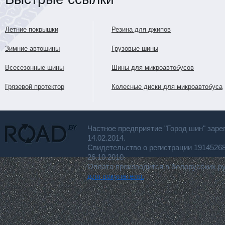
Летние покрышки
Резина для джипов
Зимние автошины
Грузовые шины
Всесезонные шины
Шины для микроавтобусов
Грязевой протектор
Колесные диски для микроавтобуса
Частное предприятие "Город шин" заре
14.02.2014.
Свидетельство о регистрации 191452
26.10.2010.
Оплата производится в белорусских р
для покупателя.