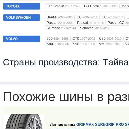
GR Corolla
GR Corolla
Mark
TOYOTA
2022-2025
2025-2026
Beetle
CC
CC
E
VOLKSWAGEN
2000-2005
2009-2012
2012-2017
Passat
Passat
Passat CC
2005-2010
2010-2015
20
Scirocco
Scirocco
2008-2014
2014-2017
960
C70
C70
C
VOLVO
1994-1998
1997-2002
2006-2010
S80
S90
V60
V
1998-2006
1996-1998
2010-2018
Страны производства: Тайва
Похожие шины в раз
Летние шины
GRIPMAX SUREGRIP PRO S