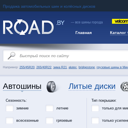
Продажа автомобильных шин и колёсных дисков
— все шины города
Главная
Каталог
Например:
255/45R20
,
265/40R22
,
зима R21
,
alutec
,
bridgestone
,
грузовые шины в Ми
Автошины
Литые диски
Сезонность:
Тип покрышки:
зимние
летние
только для ми
всесезонные
грязевые
только усилен