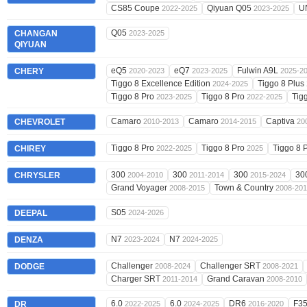
CS85 Coupe
Qiyuan Q05
U
2022-2025
2023-2025
Q05
CHANGAN
2023-2025
QIYUAN
eQ5
eQ7
Fulwin A9L
CHERY
2020-2023
2023-2025
2025-2
Tiggo 8 Excellence Edition
Tiggo 8 Plus
2024-2025
Tiggo 8 Pro
Tiggo 8 Pro
Tig
2023-2025
2022-2025
Camaro
Camaro
Captiva
CHEVROLET
2010-2013
2014-2015
20
Tiggo 8 Pro
Tiggo 8 Pro
Tiggo 8 
CHIREY
2022-2025
2025
300
300
300
30
CHRYSLER
2004-2010
2011-2014
2015-2024
Grand Voyager
Town & Country
2008-2015
2008-20
S05
DEEPAL
2024-2026
N7
N7
DENZA
2023-2024
2024-2025
Challenger
Challenger SRT
DODGE
2008-2024
2008-2021
Charger SRT
Grand Caravan
2011-2014
2008-2010
6.0
6.0
DR6
F3
DR
2022-2025
2024-2025
2016-2020