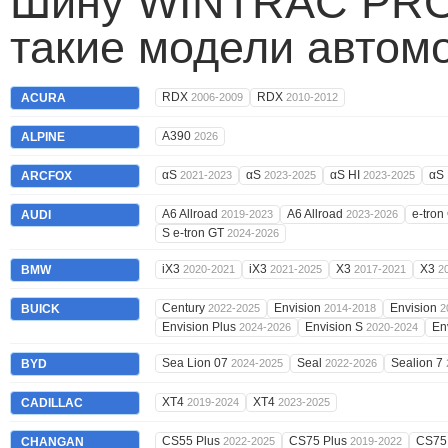
Шину WINTRAC PRO 
такие модели автом
RDX
RDX
ACURA
2006-2009
2010-2012
A390
ALPINE
2026
αS
αS
αS HI
αS
ARCFOX
2021-2023
2023-2025
2023-2025
A6 Allroad
A6 Allroad
e-tron
AUDI
2019-2023
2023-2026
S e-tron GT
2024-2026
iX3
iX3
X3
X3
BMW
2020-2021
2021-2025
2017-2021
2
Century
Envision
Envision
BUICK
2022-2025
2014-2018
2
Envision Plus
Envision S
En
2024-2026
2020-2024
Sea Lion 07
Seal
Sealion 7
BYD
2024-2025
2022-2026
XT4
XT4
CADILLAC
2019-2024
2023-2025
CS55 Plus
CS75 Plus
CS75
CHANGAN
2022-2025
2019-2022