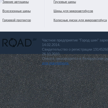
Зимние автошины
Грузовые шины
Всесезонные шины
Шины для микроавтобусов
Грязевой протектор
Колесные диски для микроавтобуса
Частное предприятие "Город шин" заре
14.02.2014.
Свидетельство о регистрации 191452
26.10.2010.
Оплата производится в белорусских р
для покупателя.