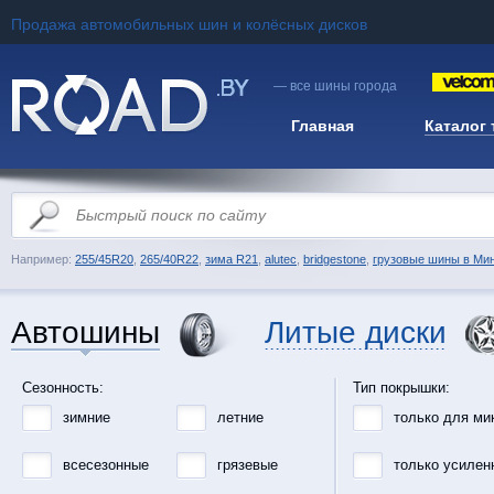
Продажа автомобильных шин и колёсных дисков
— все шины города
Главная
Каталог
Например:
255/45R20
,
265/40R22
,
зима R21
,
alutec
,
bridgestone
,
грузовые шины в Ми
Автошины
Литые диски
Сезонность:
Тип покрышки:
зимние
летние
только для ми
всесезонные
грязевые
только усилен