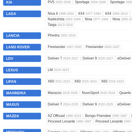
PV5
Sportage
Sportage
KIA
2025-2026
2004-2008
200
Niva II
4X4
4X4
LADA
1998-2002
1977-1994
1994-2014
Nadezhda
Niva
Niva
2002-2006
1977-1994
1995-2
Taiga
2013-2018
Phedra
LANCIA
2002-2010
Freelander
Freelander
LAND ROVER
1997-2003
2003-2007
Deliver 7
Deliver 9
eDeliver
LDV
2024-2027
2020-2027
LM
LEXUS
2019-2023
X60
X60
X60
LIFAN
2011-2015
2015-2016
2016-2023
Marazzo
NuvoSport
Quanto
MAHINDRA
2018-2026
2016-2018
Deliver 7
Deliver 9
eDeliver
MAXUS
2024-2025
2020-2025
AZ Offroad
Bongo Friendee
MAZDA
1998-2014
1995-1997
Proceed Levante
Proceed Levante
1995-1997
1997