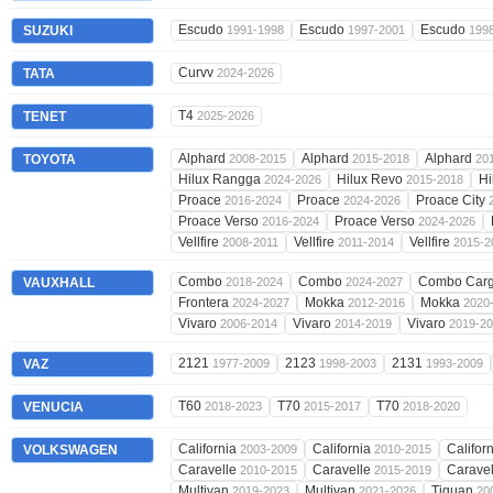
Escudo
Escudo
Escudo
SUZUKI
1991-1998
1997-2001
199
Curvv
TATA
2024-2026
T4
TENET
2025-2026
Alphard
Alphard
Alphard
TOYOTA
2008-2015
2015-2018
20
Hilux Rangga
Hilux Revo
Hi
2024-2026
2015-2018
Proace
Proace
Proace City
2016-2024
2024-2026
Proace Verso
Proace Verso
2016-2024
2024-2026
Vellfire
Vellfire
Vellfire
2008-2011
2011-2014
2015-2
Combo
Combo
Combo Car
VAUXHALL
2018-2024
2024-2027
Frontera
Mokka
Mokka
2024-2027
2012-2016
2020
Vivaro
Vivaro
Vivaro
2006-2014
2014-2019
2019-2
2121
2123
2131
VAZ
1977-2009
1998-2003
1993-2009
T60
T70
T70
VENUCIA
2018-2023
2015-2017
2018-2020
California
California
Califor
VOLKSWAGEN
2003-2009
2010-2015
Caravelle
Caravelle
Carave
2010-2015
2015-2019
Multivan
Multivan
Tiguan
2019-2023
2021-2026
20