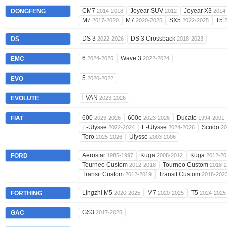
CM7
Joyear SUV
Joyear X3
DONGFENG
2014-2018
2012
2014
M7
M7
SX5
T5
2017-2020
2020-2025
2022-2025
DS 3
DS 3 Crossback
DS
2022-2026
2018-2023
6
Wave 3
EMC
2024-2025
2022-2024
5
EVO
2020-2022
i-VAN
EVOLUTE
2023-2026
600
600e
Ducato
FIAT
2023-2026
2023-2026
1994-2001
E-Ulysse
E-Ulysse
Scudo
2022-2024
2024-2026
20
Toro
Ulysse
2025-2026
2003-2006
Aerostar
Kuga
Kuga
FORD
1985-1997
2008-2012
2012-20
Tourneo Custom
Tourneo Custom
2012-2018
2018-
Transit Custom
Transit Custom
2012-2019
2018-202
Lingzhi M5
M7
T5
FORTHING
2020-2025
2020-2025
2024-2025
GS3
GAC
2017-2025