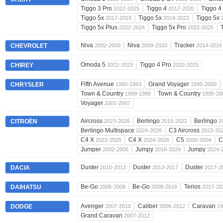
Tiggo 3 Pro
Tiggo 4
Tiggo 4
2022-2025
2017-2020
Tiggo 5x
Tiggo 5x
Tiggo 5x
2017-2019
2019-2023
Tiggo 5x Plus
Tiggo 5x Pro
2022-2024
2022-2025
Niva
Niva
Tracker
CHEVROLET
2002-2009
2009-2020
2014-2016
Omoda 5
Tiggo 4 Pro
CHIREY
2022-2023
2022-2025
Fifth Avenue
Grand Voyager
CHRYSLER
1990-1993
1995-2000
Town & Country
Town & Country
1989-1990
1995-20
Voyager
2001-2007
Aircross
Berlingo
Berlingo
CITROËN
2023-2026
2015-2022
2
Berlingo Multispace
C3 Aircross
2024-2026
2023-20
C4 X
C4 X
C5
2022-2025
2024-2026
2000-2004
Jumper
Jumpy
Jumpy
2002-2006
2016-2024
2024-
Duster
Duster
Duster
DACIA
2010-2013
2013-2017
2017-2
Be-Go
Be-Go
Terios
DAIHATSU
2006-2008
2008-2016
2017-20
Avenger
Caliber
Caravan
DODGE
2007-2010
2006-2012
19
Grand Caravan
2007-2012