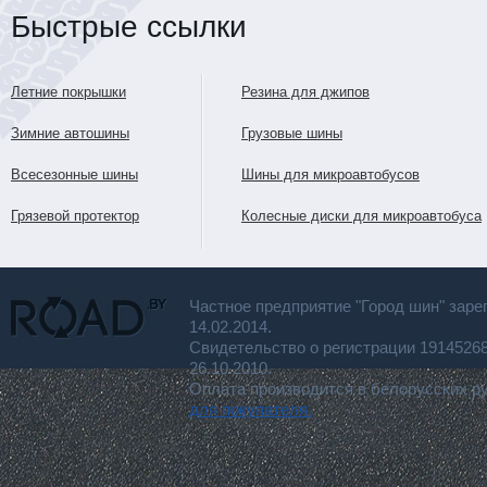
Быстрые ссылки
Летние покрышки
Резина для джипов
Зимние автошины
Грузовые шины
Всесезонные шины
Шины для микроавтобусов
Грязевой протектор
Колесные диски для микроавтобуса
Частное предприятие "Город шин" заре
14.02.2014.
Свидетельство о регистрации 191452
26.10.2010.
Оплата производится в белорусских р
для покупателя.