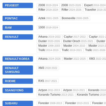
2008
2008
Expert
PEUGEOT
2019-2024
2023-2026
2016-2024
Rifter
Rifter
Traveller
2018-2024
2024-2026
2016-2
Aztek
Bonneville
PONTIAC
2001-2005
2000-2005
1000
RAM
2018-2024
Arkana
Captur
Captur
RENAULT
2019-2022
2017-2022
2021-
Duster
Duster Oroch
Duster
2020-2026
2015-2021
Master
Master
Master
1998-2003
2004-2010
2010-
Trafic
Trafic
Trafic
2014-2019
2019-2021
2021-2026
Arkana
Master
XM3
RENAULT KOREA
2024-2026
2022-2025
2022-20
XM3
RENAULT
2020-2022
SAMSUNG
RX5
ROEWE
2017-2021
Actyon
Actyon
Korando
SSANGYONG
2011-2013
2013-2021
2010
Korando Turismo
Korando Turismo
2013-2021
2018
Forester
Forester
Forester
SUBARU
2008-2013
2013-2015
2