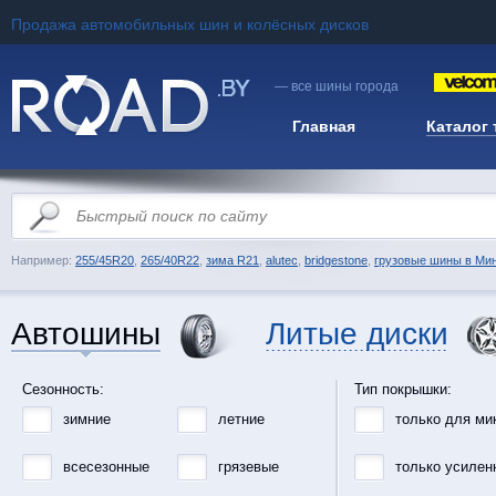
Продажа автомобильных шин и колёсных дисков
— все шины города
Главная
Каталог
Например:
255/45R20
,
265/40R22
,
зима R21
,
alutec
,
bridgestone
,
грузовые шины в Ми
Автошины
Литые диски
Сезонность:
Тип покрышки:
зимние
летние
только для ми
всесезонные
грязевые
только усилен