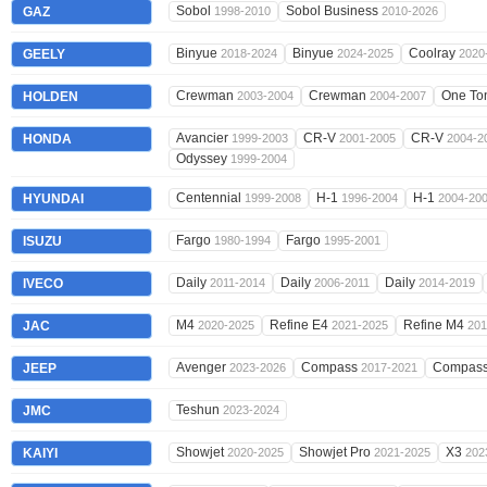
Sobol
Sobol Business
GAZ
1998-2010
2010-2026
Binyue
Binyue
Coolray
GEELY
2018-2024
2024-2025
2020
Crewman
Crewman
One To
HOLDEN
2003-2004
2004-2007
Avancier
CR-V
CR-V
HONDA
1999-2003
2001-2005
2004-2
Odyssey
1999-2004
Centennial
H-1
H-1
HYUNDAI
1999-2008
1996-2004
2004-20
Fargo
Fargo
ISUZU
1980-1994
1995-2001
Daily
Daily
Daily
IVECO
2011-2014
2006-2011
2014-2019
M4
Refine E4
Refine M4
JAC
2020-2025
2021-2025
201
Avenger
Compass
Compas
JEEP
2023-2026
2017-2021
Teshun
JMC
2023-2024
Showjet
Showjet Pro
X3
KAIYI
2020-2025
2021-2025
202