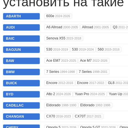
установить на такие
600e
ABARTH
2024-2026
A6 Allroad
Allroad
Q3
AUDI
2000-2005
2001-2005
2011-2
Senova X55
BAIC
2015-2018
530
530
560
BAOJUN
2018-2019
2019-2024
2015-2018
Ace EM7
Ace M7
BAW
2023-2025
2022-2026
7 Series
7 Series
BMW
1994-1998
1998-2001
Encore
Encore
GL8
BUICK
2012-2016
2017-2022
2011-20
Atto 2
Yuan Pro
Yuan Up
BYD
2024-2026
2024-2025
20
Eldorado
Eldorado
CADILLAC
1988-1990
1992-1998
CX70
CX70T
CHANGAN
2016-2023
2017-2021
Omoda 5
Omoda 5 GT
Omo
CHERY
2022-2026
2022-2026