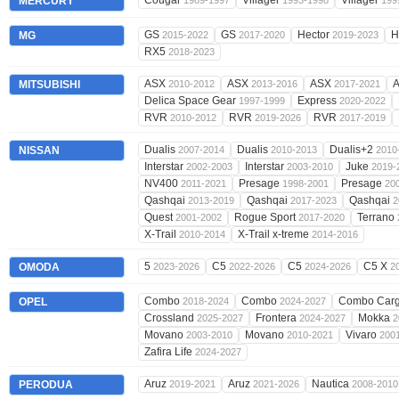
Cougar
Villager
Villager
MERCURY
1989-1997
1993-1998
199
GS
GS
Hector
H
MG
2015-2022
2017-2020
2019-2023
RX5
2018-2023
ASX
ASX
ASX
MITSUBISHI
2010-2012
2013-2016
2017-2021
Delica Space Gear
Express
1997-1999
2020-2022
RVR
RVR
RVR
2010-2012
2019-2026
2017-2019
Dualis
Dualis
Dualis+2
NISSAN
2007-2014
2010-2013
2010
Interstar
Interstar
Juke
2002-2003
2003-2010
2019-
NV400
Presage
Presage
2011-2021
1998-2001
20
Qashqai
Qashqai
Qashqai
2013-2019
2017-2023
2
Quest
Rogue Sport
Terrano
2001-2002
2017-2020
X-Trail
X-Trail x-treme
2010-2014
2014-2016
5
C5
C5
C5 X
OMODA
2023-2026
2022-2026
2024-2026
2
Combo
Combo
Combo Car
OPEL
2018-2024
2024-2027
Crossland
Frontera
Mokka
2025-2027
2024-2027
2
Movano
Movano
Vivaro
2003-2010
2010-2021
200
Zafira Life
2024-2027
Aruz
Aruz
Nautica
PERODUA
2019-2021
2021-2026
2008-2010