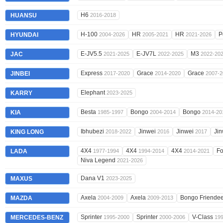
H6
HUANSU
2016-2018
H-100
HR
HR
P
HYUNDAI
2004-2026
2005-2021
2021-2026
E-JV5.5
E-JV7L
M3
JAC
2021-2025
2022-2025
2022-20
Express
Grace
Grace
JINBEI
2017-2020
2014-2020
2007-2
Elephant
KARRY
2023-2025
Besta
Bongo
Bongo
KIA
1985-1997
2004-2014
2014-20
Ibhubezi
Jinwei
Jinwei
Ji
KING LONG
2018-2022
2016
2017
4X4
4X4
4X4
F
LADA
1977-1994
1994-2014
2014-2021
Niva Legend
2021-2026
Dana V1
MAXUS
2023-2025
Axela
Axela
Bongo Friende
MAZDA
2004-2009
2009-2013
Sprinter
Sprinter
V-Class
MERCEDES-BENZ
1995-2000
2000-2006
19