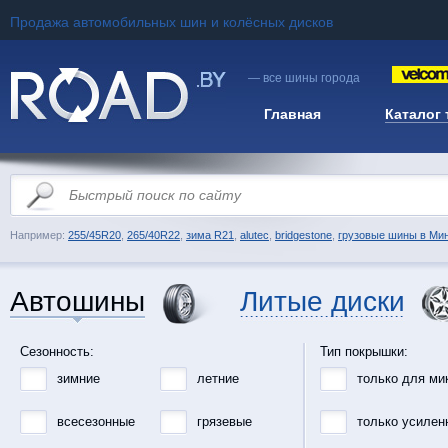
Продажа автомобильных шин и колёсных дисков
— все шины города
Главная
Каталог
Например:
255/45R20
,
265/40R22
,
зима R21
,
alutec
,
bridgestone
,
грузовые шины в Ми
Автошины
Литые диски
Сезонность:
Тип покрышки:
зимние
летние
только для ми
всесезонные
грязевые
только усилен