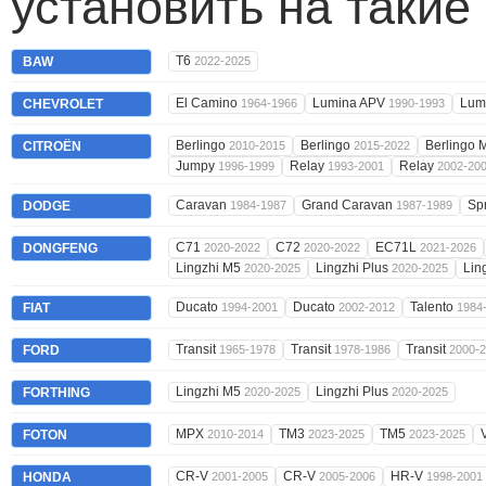
установить на такие
T6
BAW
2022-2025
El Camino
Lumina APV
Lum
CHEVROLET
1964-1966
1990-1993
Berlingo
Berlingo
Berlingo 
CITROËN
2010-2015
2015-2022
Jumpy
Relay
Relay
1996-1999
1993-2001
2002-20
Caravan
Grand Caravan
Sp
DODGE
1984-1987
1987-1989
C71
C72
EC71L
DONGFENG
2020-2022
2020-2022
2021-2026
Lingzhi M5
Lingzhi Plus
Lin
2020-2025
2020-2025
Ducato
Ducato
Talento
FIAT
1994-2001
2002-2012
1984
Transit
Transit
Transit
FORD
1965-1978
1978-1986
2000-
Lingzhi M5
Lingzhi Plus
FORTHING
2020-2025
2020-2025
MPX
TM3
TM5
FOTON
2010-2014
2023-2025
2023-2025
CR-V
CR-V
HR-V
HONDA
2001-2005
2005-2006
1998-2001