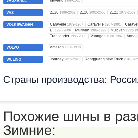
Movano
VAUXHALL
1999-2010
2120
2120
2121
VAZ
1998-2002
2002-2006
1977-2009
Caravelle
Caravelle
Carave
VOLKSWAGEN
1979-1987
1987-1991
LT
Multivan
Multivan
1996-2006
1989-1992
1992-1
Transporter
Vanagon
Vana
1996-2003
1980-1987
Amazon
VOLVO
1956-1970
Journey
Rongguang new Truck
WULING
2015-2018
2018-20
Страны производства: Росси
Похожие шины в раз
Зимние: