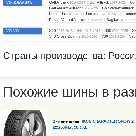
Golf Alltrack
Golf Alltrack
Gol
VOLKSWAGEN
2015-2017
2017-2020
Golf Variant Alltrack
Golf Variant Alltrack
2017-2020
Lamando
Lamando
Laman
2015-2018
2019-2025
Passat Variant Alltrack
Sagitar
2012-2015
2019-2022
S60
S60
S60
S
VOLVO
2012-2013
2013-2018
2019-2025
V40 Cross Country
V60
V7
2016-2020
2019-2026
Страны производства: Росси
Похожие шины в раз
Зимние шины
IKON CHARACTER SNOW 2
225/50R17, 98R XL