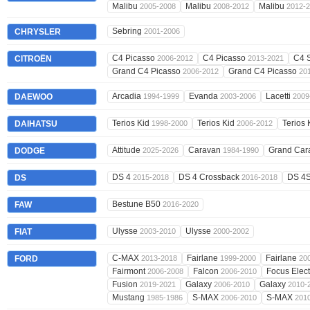
Malibu
Malibu
Malibu
2005-2008
2008-2012
2012-
Sebring
CHRYSLER
2001-2006
C4 Picasso
C4 Picasso
C4 
CITROËN
2006-2012
2013-2021
Grand C4 Picasso
Grand C4 Picasso
2006-2012
20
Arcadia
Evanda
Lacetti
DAEWOO
1994-1999
2003-2006
2009
Terios Kid
Terios Kid
Terios 
DAIHATSU
1998-2000
2006-2012
Attitude
Caravan
Grand Ca
DODGE
2025-2026
1984-1990
DS 4
DS 4 Crossback
DS 4
DS
2015-2018
2016-2018
Bestune B50
FAW
2016-2020
Ulysse
Ulysse
FIAT
2003-2010
2000-2002
C-MAX
Fairlane
Fairlane
FORD
2013-2018
1999-2000
20
Fairmont
Falcon
Focus Elect
2006-2008
2006-2010
Fusion
Galaxy
Galaxy
2019-2021
2006-2010
2010-
Mustang
S-MAX
S-MAX
1985-1986
2006-2010
201