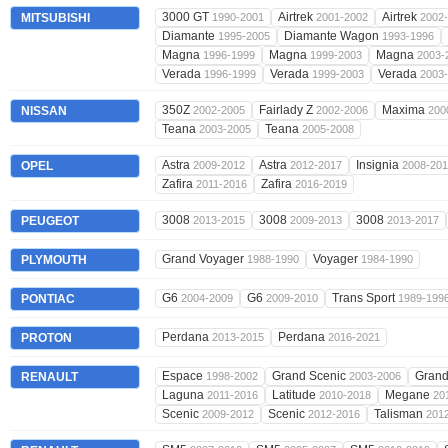
3000 GT
Airtrek
Airtrek
MITSUBISHI
1990-2001
2001-2002
2002
Diamante
Diamante Wagon
1995-2005
1993-1996
Magna
Magna
Magna
1996-1999
1999-2003
2003-
Verada
Verada
Verada
1996-1999
1999-2003
2003
350Z
Fairlady Z
Maxima
NISSAN
2002-2005
2002-2006
200
Teana
Teana
2003-2005
2005-2008
Astra
Astra
Insignia
OPEL
2009-2012
2012-2017
2008-20
Zafira
Zafira
2011-2016
2016-2019
3008
3008
3008
PEUGEOT
2013-2015
2009-2013
2013-2017
Grand Voyager
Voyager
PLYMOUTH
1988-1990
1984-1990
G6
G6
Trans Sport
PONTIAC
2004-2009
2009-2010
1989-199
Perdana
Perdana
PROTON
2013-2015
2016-2021
Espace
Grand Scenic
Grand
RENAULT
1998-2002
2003-2006
Laguna
Latitude
Megane
2011-2016
2010-2018
20
Scenic
Scenic
Talisman
2009-2012
2012-2016
201