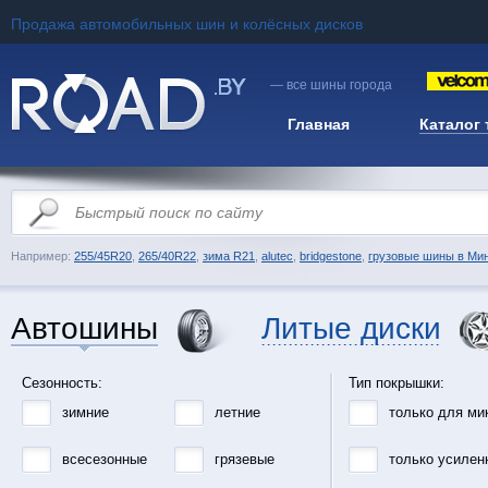
Продажа автомобильных шин и колёсных дисков
— все шины города
Главная
Каталог
Например:
255/45R20
,
265/40R22
,
зима R21
,
alutec
,
bridgestone
,
грузовые шины в Ми
Автошины
Литые диски
Сезонность:
Тип покрышки:
зимние
летние
только для ми
всесезонные
грязевые
только усилен