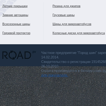
Летние покрышки
Резина для джипов
Зимние автошины
Грузовые шины
Всесезонные шины
Шины для микроавтобусов
Грязевой протектор
Колесные диски для микроавтобуса
Частное предприятие "Город шин" заре
14.02.2014.
Свидетельство о регистрации 191452
26.10.2010.
Оплата производится в белорусских р
для покупателя.