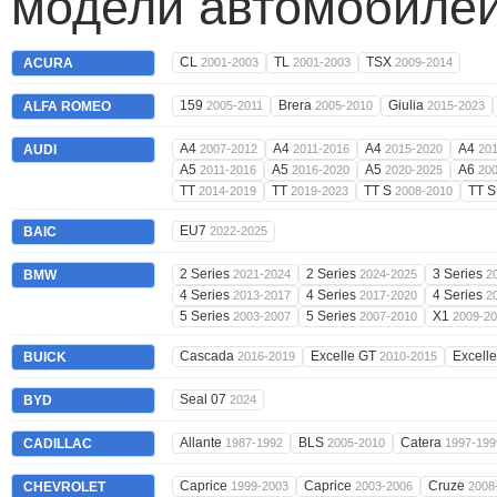
модели автомобилей
CL
TL
TSX
ACURA
2001-2003
2001-2003
2009-2014
159
Brera
Giulia
ALFA ROMEO
2005-2011
2005-2010
2015-2023
A4
A4
A4
A4
AUDI
2007-2012
2011-2016
2015-2020
20
A5
A5
A5
A6
2011-2016
2016-2020
2020-2025
20
TT
TT
TT S
TT 
2014-2019
2019-2023
2008-2010
EU7
BAIC
2022-2025
2 Series
2 Series
3 Series
BMW
2021-2024
2024-2025
2
4 Series
4 Series
4 Series
2013-2017
2017-2020
2
5 Series
5 Series
X1
2003-2007
2007-2010
2009-2
Cascada
Excelle GT
Excell
BUICK
2016-2019
2010-2015
Seal 07
BYD
2024
Allante
BLS
Catera
CADILLAC
1987-1992
2005-2010
1997-199
Caprice
Caprice
Cruze
CHEVROLET
1999-2003
2003-2006
2008