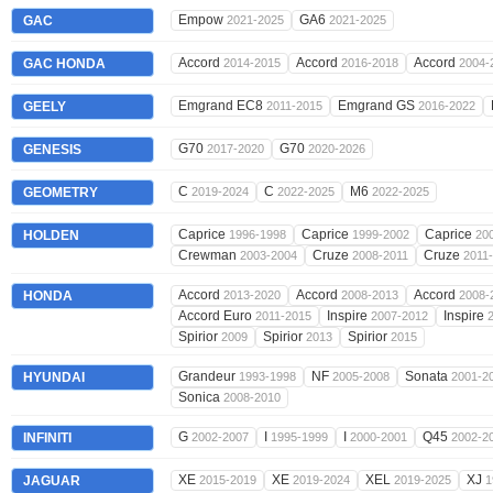
Empow
GA6
GAC
2021-2025
2021-2025
Accord
Accord
Accord
GAC HONDA
2014-2015
2016-2018
2004-
Emgrand EC8
Emgrand GS
GEELY
2011-2015
2016-2022
G70
G70
GENESIS
2017-2020
2020-2026
C
C
M6
GEOMETRY
2019-2024
2022-2025
2022-2025
Caprice
Caprice
Caprice
HOLDEN
1996-1998
1999-2002
20
Crewman
Cruze
Cruze
2003-2004
2008-2011
2011
Accord
Accord
Accord
HONDA
2013-2020
2008-2013
2008-
Accord Euro
Inspire
Inspire
2011-2015
2007-2012
Spirior
Spirior
Spirior
2009
2013
2015
Grandeur
NF
Sonata
HYUNDAI
1993-1998
2005-2008
2001-2
Sonica
2008-2010
G
I
I
Q45
INFINITI
2002-2007
1995-1999
2000-2001
2002-2
XE
XE
XEL
XJ
JAGUAR
2015-2019
2019-2024
2019-2025
1