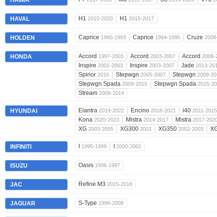
HAIMA
H1
H1
HAVAL
2015-2020
2015-2017
Caprice
Caprice
Cruze
HOLDEN
1990-1993
1994-1995
2008
Accord
Accord
Accord
HONDA
1997-2003
2003-2007
2008-
Inspire
Inspire
Jade
2001-2003
2003-2007
2013-20
Spirior
Stepwgn
Stepwgn
2015
2005-2007
2009-20
Stepwgn Spada
Stepwgn Spada
2009-2015
2015-2
Stream
2009-2014
Elantra
Encino
i40
HYUNDAI
2019-2022
2018-2021
2011-2015
Kona
Mistra
Mistra
2020-2023
2014-2017
2017-202
XG
XG300
XG350
X
2003-2005
2001
2002-2003
I
I
INFINITI
1995-1999
2000-2001
Oasis
ISUZU
1996-1997
Refine M3
JAC
2015-2018
S-Type
JAGUAR
1999-2008