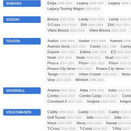
Exiga
Legacy
Legacy
SUBARU
2008-2015
2005-2007
2008-
Legacy Touring Wagon
2009-2014
Brezza
Landy
Landy
SUZUKI
2022-2026
2022-2025
2016-2
S-Cross
SX4
SX4
2013-2016
2006-2009
2010-2015
Vitara Brezza
Vitara Brezza
2016-2019
2020-2023
Avalon
Avalon
Avensis
TOYOTA
2000-2004
2003-2005
2008
Avensis Verso
Camry
Camr
2003-2010
1991-1996
Esquire
Estima
E'Z
2017-2021
2000-2005
2011-201
Noah
Noah
Noah
2007-2010
2010-2013
2014-2017
Prius a
Prius+
Prius+
2014-2022
2011-2015
2015-2
Proace City Verso
Proace City Verso
2020-2024
202
Tarago
Urban Cruiser
Vers
2003-2006
2020-2023
Voxy
Windom
2022-2026
1996-2001
Ampera
Astra
Astra
VAUXHALL
2011-2015
2009-2012
2012-201
Combo
Combo Cargo
Comb
2024-2027
2019-2024
Crossland X
Insignia
Insign
2017-2021
2008-2013
Caddy
Caddy
Caddy
VOLKSWAGEN
2004-2010
2010-2015
2015-2
Golf Touran
Jetta
Jetta
2021-2025
2018-2022
2022-
Nivus
Nivus
Passat
2020-2025
2025-2026
2014-20
T-Cross
T-Cross
T-Roc
2018-2025
2024-2027
2017-