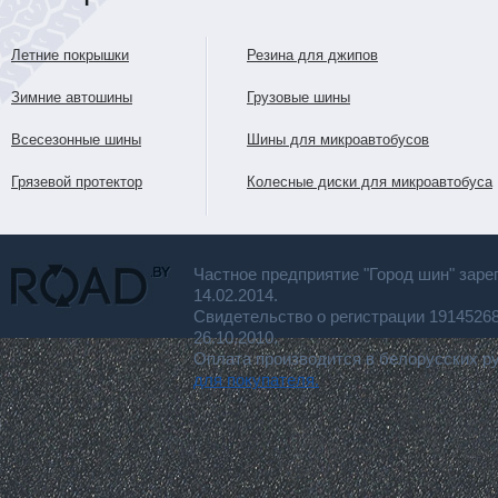
Летние покрышки
Резина для джипов
Зимние автошины
Грузовые шины
Всесезонные шины
Шины для микроавтобусов
Грязевой протектор
Колесные диски для микроавтобуса
Частное предприятие "Город шин" заре
14.02.2014.
Свидетельство о регистрации 191452
26.10.2010.
Оплата производится в белорусских р
для покупателя.