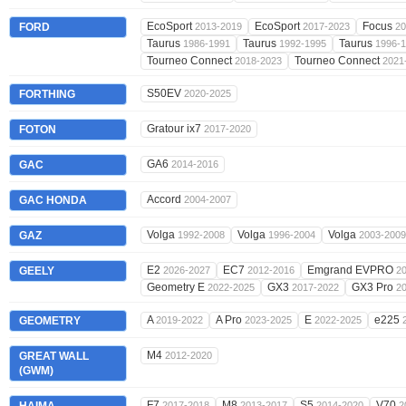
EcoSport
EcoSport
Focus
FORD
2013-2019
2017-2023
20
Taurus
Taurus
Taurus
1986-1991
1992-1995
1996-
Tourneo Connect
Tourneo Connect
2018-2023
2021
S50EV
FORTHING
2020-2025
Gratour ix7
FOTON
2017-2020
GA6
GAC
2014-2016
Accord
GAC HONDA
2004-2007
Volga
Volga
Volga
GAZ
1992-2008
1996-2004
2003-2009
E2
EC7
Emgrand EVPRO
GEELY
2026-2027
2012-2016
2
Geometry E
GX3
GX3 Pro
2022-2025
2017-2022
2
A
A Pro
E
e225
GEOMETRY
2019-2022
2023-2025
2022-2025
M4
GREAT WALL
2012-2020
(GWM)
F7
M8
S5
V70
2017-2018
2013-2017
2014-2020
2