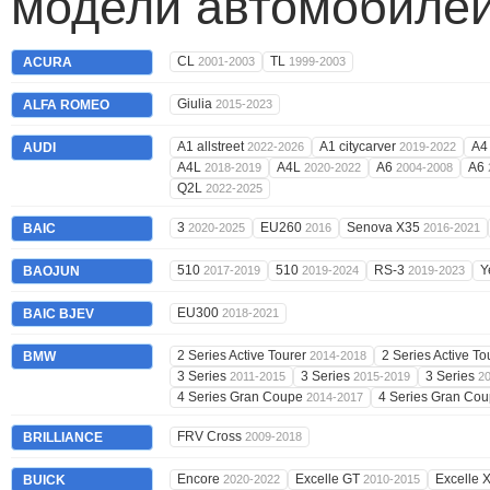
модели автомобилей
CL
TL
ACURA
2001-2003
1999-2003
Giulia
ALFA ROMEO
2015-2023
A1 allstreet
A1 citycarver
A
AUDI
2022-2026
2019-2022
A4L
A4L
A6
A6
2018-2019
2020-2022
2004-2008
Q2L
2022-2025
3
EU260
Senova X35
BAIC
2020-2025
2016
2016-2021
510
510
RS-3
Y
BAOJUN
2017-2019
2019-2024
2019-2023
EU300
BAIC BJEV
2018-2021
2 Series Active Tourer
2 Series Active To
BMW
2014-2018
3 Series
3 Series
3 Series
2011-2015
2015-2019
2
4 Series Gran Coupe
4 Series Gran Co
2014-2017
FRV Cross
BRILLIANCE
2009-2018
Encore
Excelle GT
Excelle 
BUICK
2020-2022
2010-2015