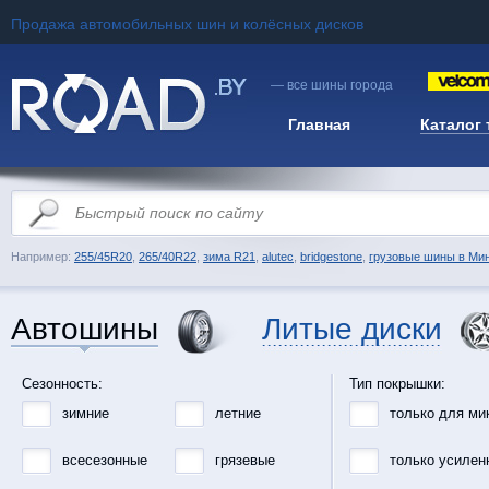
Продажа автомобильных шин и колёсных дисков
— все шины города
Главная
Каталог
Например:
255/45R20
,
265/40R22
,
зима R21
,
alutec
,
bridgestone
,
грузовые шины в Ми
Автошины
Литые диски
Сезонность:
Тип покрышки:
зимние
летние
только для ми
всесезонные
грязевые
только усилен