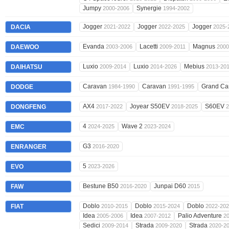
Jumpy
Synergie
2000-2006
1994-2002
Jogger
Jogger
Jogger
DACIA
2021-2022
2022-2025
2025-
Evanda
Lacetti
Magnus
DAEWOO
2003-2006
2009-2011
2000
Luxio
Luxio
Mebius
DAIHATSU
2009-2014
2014-2026
2013-20
Caravan
Caravan
Grand Ca
DODGE
1984-1990
1991-1995
AX4
Joyear S50EV
S60EV
DONGFENG
2017-2022
2018-2025
2
4
Wave 2
EMC
2024-2025
2023-2024
G3
ENRANGER
2016-2020
5
EVO
2023-2026
Bestune B50
Junpai D60
FAW
2016-2020
2015
Doblo
Doblo
Doblo
FIAT
2010-2015
2015-2024
2022-20
Idea
Idea
Palio Adventure
2005-2006
2007-2012
2
Sedici
Strada
Strada
2009-2014
2009-2020
2020-2