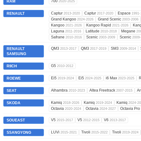
700
RAM
2020-2025
Captur
Captur
Espace
RENAULT
2013-2020
2017-2020
1991-
Grand Kangoo
Grand Scenic
2024-2026
2003-2006
Kangoo
Kangoo Rapid
Kan
2021-2026
2021-2026
Laguna
Latitude
Megane
2011-2016
2010-2018
20
Safrane
Scenic
Scenic
2010-2016
2003-2009
2009
QM3
QM3
SM3
RENAULT
2013-2017
2017-2019
2009-2014
SAMSUNG
G5
RIICH
2010-2012
Ei5
Ei5
i6 Max
ROEWE
2019-2024
2024-2025
2023-2025
Alhambra
Altea Freetrack
A
SEAT
2010-2023
2007-2015
Kamiq
Kamiq
Kamiq
SKODA
2018-2026
2019-2024
2024-2
Octavia
Octavia
Octavia Pro
2020-2024
2024-2027
V5
V5
V6
SOUEAST
2015-2017
2012-2015
2013-2017
LUVi
Tivoli
Tivoli
SSANGYONG
2015-2021
2015-2022
2019-2024