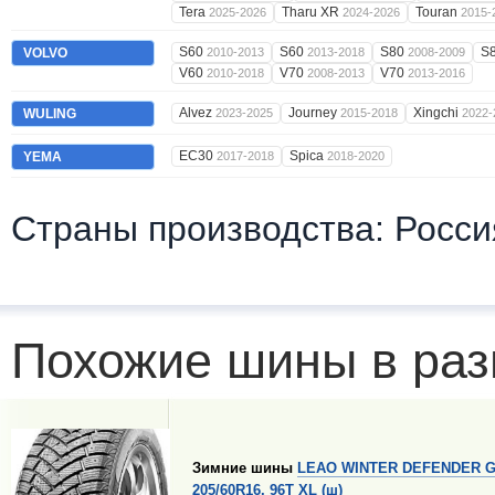
Tera
Tharu XR
Touran
2025-2026
2024-2026
2015-
S60
S60
S80
S
VOLVO
2010-2013
2013-2018
2008-2009
V60
V70
V70
2010-2018
2008-2013
2013-2016
Alvez
Journey
Xingchi
WULING
2023-2025
2015-2018
2022-
EC30
Spica
YEMA
2017-2018
2018-2020
Страны производства: Росси
Похожие шины в раз
Зимние шины
LEAO WINTER DEFENDER G
205/60R16, 96T XL (ш)