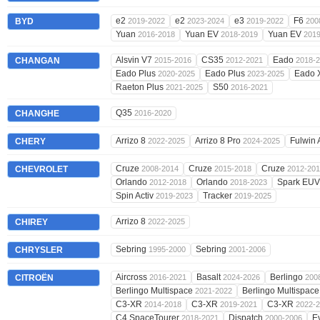
e2
e2
e3
F6
BYD
2019-2022
2023-2024
2019-2022
200
Yuan
Yuan EV
Yuan EV
2016-2018
2018-2019
201
Alsvin V7
CS35
Eado
CHANGAN
2015-2016
2012-2021
2018-
Eado Plus
Eado Plus
Eado 
2020-2025
2023-2025
Raeton Plus
S50
2021-2025
2016-2021
Q35
CHANGHE
2016-2020
Arrizo 8
Arrizo 8 Pro
Fulwin
CHERY
2022-2025
2024-2025
Cruze
Cruze
Cruze
CHEVROLET
2008-2014
2015-2018
2012-20
Orlando
Orlando
Spark EU
2012-2018
2018-2023
Spin Activ
Tracker
2019-2023
2019-2025
Arrizo 8
CHIREY
2022-2025
Sebring
Sebring
CHRYSLER
1995-2000
2001-2006
Aircross
Basalt
Berlingo
CITROËN
2016-2021
2024-2026
200
Berlingo Multispace
Berlingo Multispac
2021-2022
C3-XR
C3-XR
C3-XR
2014-2018
2019-2021
2022-
C4 SpaceTourer
Dispatch
E
2018-2021
2000-2006