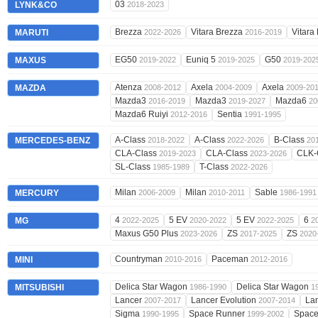
03
LYNK&CO
2018-2023
Brezza
Vitara Brezza
Vitara
MARUTI
2022-2026
2016-2019
EG50
Euniq 5
G50
MAXUS
2019-2022
2019-2025
2019-202
Atenza
Axela
Axela
MAZDA
2008-2012
2004-2009
2009-20
Mazda3
Mazda3
Mazda6
2016-2019
2019-2027
20
Mazda6 Ruiyi
Sentia
2012-2016
1991-1995
A-Class
A-Class
B-Class
MERCEDES-BENZ
2018-2022
2022-2026
20
CLA-Class
CLA-Class
CLK-
2019-2023
2023-2026
SL-Class
T-Class
1985-1989
2022-2026
Milan
Milan
Sable
MERCURY
2006-2009
2010-2011
1986-1991
4
5 EV
5 EV
6
MG
2022-2025
2020-2022
2022-2025
2
Maxus G50 Plus
ZS
ZS
2023-2026
2017-2025
2020
Countryman
Paceman
MINI
2010-2016
2012-2016
Delica Star Wagon
Delica Star Wagon
MITSUBISHI
1986-1990
1
Lancer
Lancer Evolution
Lan
2007-2017
2007-2014
Sigma
Space Runner
Spac
1990-1995
1999-2002