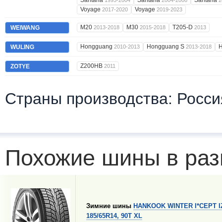
Santana
Santana
Santana
1995-2004
2004-2008
2
Voyage
Voyage
2017-2020
2019-2023
M20
M30
T205-D
WEIWANG
2013-2018
2015-2018
2013
Hongguang
Hongguang S
WULING
2010-2013
2013-2018
Z200HB
ZOTYE
2011
Страны производства: Росси
Похожие шины в раз
Зимние шины
HANKOOK WINTER I*CEPT I
185/65R14, 90T XL