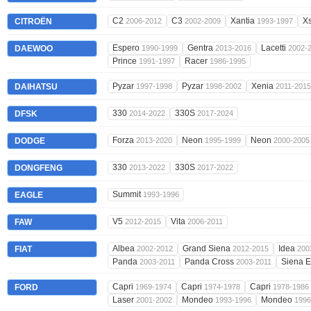
C2
C3
Xantia
X
CITROËN
2006-2012
2002-2009
1993-1997
Espero
Gentra
Lacetti
DAEWOO
1990-1999
2013-2016
2002-
Prince
Racer
1991-1997
1986-1995
Pyzar
Pyzar
Xenia
DAIHATSU
1997-1998
1998-2002
2011-2015
330
330S
DFSK
2014-2022
2017-2024
Forza
Neon
Neon
DODGE
2013-2020
1995-1999
2000-2005
330
330S
DONGFENG
2013-2022
2017-2022
Summit
EAGLE
1993-1996
V5
Vita
FAW
2012-2015
2006-2011
Albea
Grand Siena
Idea
FIAT
2002-2012
2012-2015
200
Panda
Panda Cross
Siena 
2003-2011
2003-2011
Capri
Capri
Capri
FORD
1969-1974
1974-1978
1978-1986
Laser
Mondeo
Mondeo
2001-2002
1993-1996
1996