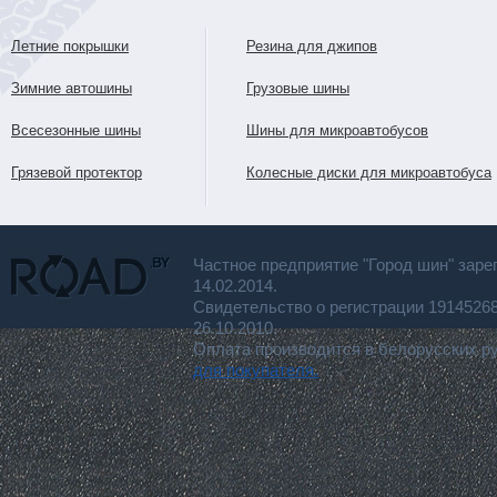
Летние покрышки
Резина для джипов
Зимние автошины
Грузовые шины
Всесезонные шины
Шины для микроавтобусов
Грязевой протектор
Колесные диски для микроавтобуса
Частное предприятие "Город шин" заре
14.02.2014.
Свидетельство о регистрации 191452
26.10.2010.
Оплата производится в белорусских р
для покупателя.