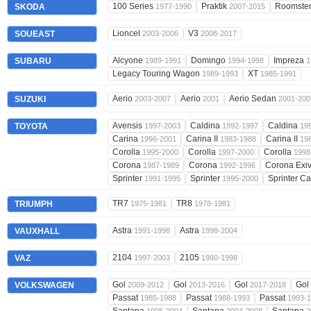
100 Series
Praktik
Roomste
SKODA
1977-1990
2007-2015
Lioncel
V3
SOUEAST
2003-2006
2008-2017
Alcyone
Domingo
Impreza
SUBARU
1989-1991
1994-1998
1
Legacy Touring Wagon
XT
1989-1993
1985-1991
Aerio
Aerio
Aerio Sedan
SUZUKI
2003-2007
2001
2001-200
Avensis
Caldina
Caldina
TOYOTA
1997-2003
1992-1997
19
Carina
Carina II
Carina II
1996-2001
1983-1988
19
Corolla
Corolla
Corolla
1995-2000
1997-2000
1998
Corona
Corona
Corona Exi
1987-1989
1992-1996
Sprinter
Sprinter
Sprinter C
1991-1995
1995-2000
TR7
TR8
TRIUMPH
1975-1981
1978-1981
Astra
Astra
VAUXHALL
1991-1998
1998-2004
2104
2105
VAZ
1997-2003
1980-1998
Gol
Gol
Gol
Gol
VOLKSWAGEN
2009-2012
2013-2016
2017-2018
Passat
Passat
Passat
1985-1988
1988-1993
1993-