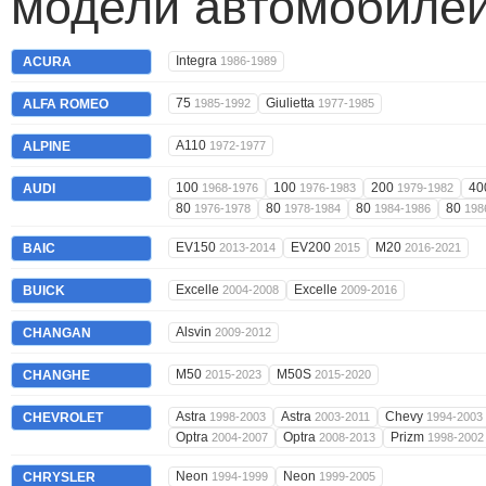
модели автомобилей
Integra
ACURA
1986-1989
75
Giulietta
ALFA ROMEO
1985-1992
1977-1985
A110
ALPINE
1972-1977
100
100
200
40
AUDI
1968-1976
1976-1983
1979-1982
80
80
80
80
1976-1978
1978-1984
1984-1986
198
EV150
EV200
M20
BAIC
2013-2014
2015
2016-2021
Excelle
Excelle
BUICK
2004-2008
2009-2016
Alsvin
CHANGAN
2009-2012
M50
M50S
CHANGHE
2015-2023
2015-2020
Astra
Astra
Chevy
CHEVROLET
1998-2003
2003-2011
1994-2003
Optra
Optra
Prizm
2004-2007
2008-2013
1998-2002
Neon
Neon
CHRYSLER
1994-1999
1999-2005