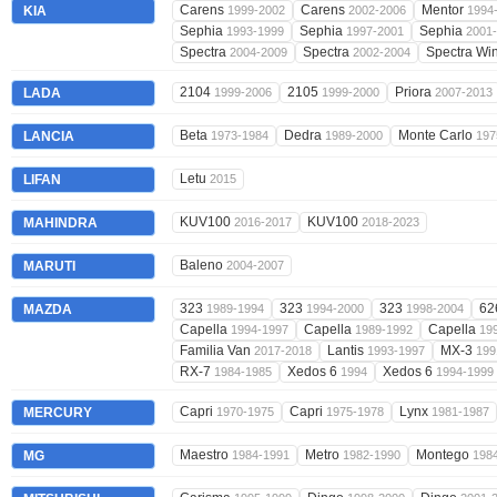
Carens
Carens
Mentor
KIA
1999-2002
2002-2006
1994
Sephia
Sephia
Sephia
1993-1999
1997-2001
2001
Spectra
Spectra
Spectra Wi
2004-2009
2002-2004
2104
2105
Priora
LADA
1999-2006
1999-2000
2007-2013
Beta
Dedra
Monte Carlo
LANCIA
1973-1984
1989-2000
197
Letu
LIFAN
2015
KUV100
KUV100
MAHINDRA
2016-2017
2018-2023
Baleno
MARUTI
2004-2007
323
323
323
62
MAZDA
1989-1994
1994-2000
1998-2004
Capella
Capella
Capella
1994-1997
1989-1992
19
Familia Van
Lantis
MX-3
2017-2018
1993-1997
199
RX-7
Xedos 6
Xedos 6
1984-1985
1994
1994-1999
Capri
Capri
Lynx
MERCURY
1970-1975
1975-1978
1981-1987
Maestro
Metro
Montego
MG
1984-1991
1982-1990
198