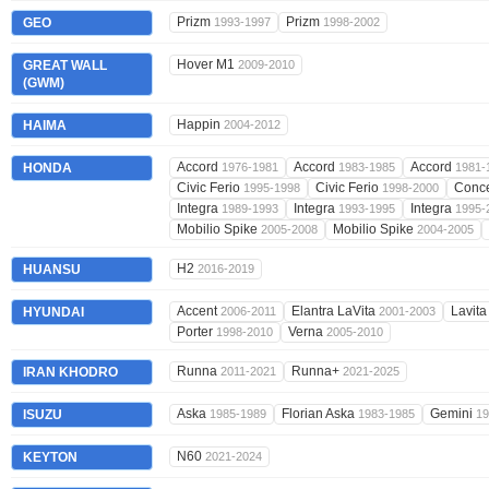
Prizm
Prizm
GEO
1993-1997
1998-2002
Hover M1
GREAT WALL
2009-2010
(GWM)
Happin
HAIMA
2004-2012
Accord
Accord
Accord
HONDA
1976-1981
1983-1985
1981-
Civic Ferio
Civic Ferio
Conc
1995-1998
1998-2000
Integra
Integra
Integra
1989-1993
1993-1995
1995-
Mobilio Spike
Mobilio Spike
2005-2008
2004-2005
H2
HUANSU
2016-2019
Accent
Elantra LaVita
Lavit
HYUNDAI
2006-2011
2001-2003
Porter
Verna
1998-2010
2005-2010
Runna
Runna+
IRAN KHODRO
2011-2021
2021-2025
Aska
Florian Aska
Gemini
ISUZU
1985-1989
1983-1985
19
N60
KEYTON
2021-2024