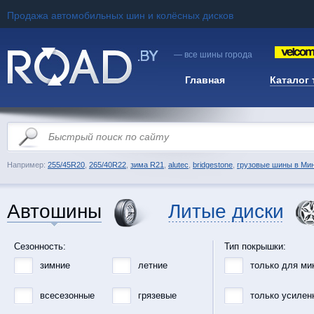
Продажа автомобильных шин и колёсных дисков
— все шины города
Главная
Каталог
Например:
255/45R20
,
265/40R22
,
зима R21
,
alutec
,
bridgestone
,
грузовые шины в Ми
Автошины
Литые диски
Сезонность:
Тип покрышки:
зимние
летние
только для ми
всесезонные
грязевые
только усилен