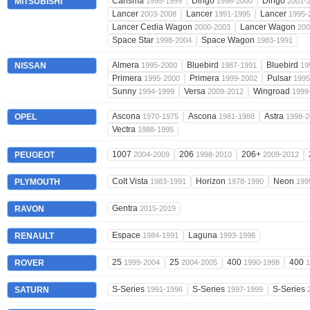
Carisma
Dingo
Dingo
MITSUBISHI
1995-1999
1998-2000
2001-
Lancer
Lancer
Lancer
2003-2008
1991-1995
1995-
Lancer Cedia Wagon
Lancer Wagon
2000-2003
200
Space Star
Space Wagon
1998-2004
1983-1991
Almera
Bluebird
Bluebird
NISSAN
1995-2000
1987-1991
19
Primera
Primera
Pulsar
1995-2000
1999-2002
1995
Sunny
Versa
Wingroad
1994-1999
2009-2012
1999
Ascona
Ascona
Astra
OPEL
1970-1975
1981-1988
1998-2
Vectra
1988-1995
1007
206
206+
PEUGEOT
2004-2009
1998-2010
2009-2012
Colt Vista
Horizon
Neon
PLYMOUTH
1983-1991
1978-1990
199
Gentra
RAVON
2015-2019
Espace
Laguna
RENAULT
1984-1991
1993-1998
25
25
400
400
ROVER
1999-2004
2004-2005
1990-1998
1
S-Series
S-Series
S-Series
SATURN
1991-1996
1997-1999