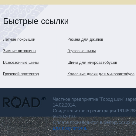
Быстрые ссылки
Летние покрышки
Резина для джипов
Зимние автошины
Грузовые шины
Всесезонные шины
Шины для микроавтобусов
Грязевой протектор
Колесные диски для микроавтобуса
Частное предприятие "Город шин" заре
14.02.2014.
Свидетельство о регистрации 191452
26.10.2010.
Оплата производится в белорусских р
для покупателя.