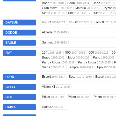
Boon
Boon
Boon
2006-2010
2010-2014
2014-2016
Gran Move
Materia
Pyzar
1996-2002
2006-2012
19
Sirion
Sirion
Sirion
2005-2016
2011-2017
2018-202
mi-DO
on-DO
on-DO
DATSUN
2014-2021
2014-2019
2019-2
Attitude
DODGE
2015-2025
Summit
EAGLE
1989-1992
124
500
500
5
FIAT
1966-1985
2007-2015
2015-2025
Bravo
Mobi
Palio
1995-2001
2016-2025
1996-2003
Panda Cross
Panda Cross
P
2003-2011
2021-2025
Siena
Tempra
Tipo
2008-2012
1990-1999
1987-199
Escort
Escort
Escort
FORD
1974-1977
1977-1980
1992-19
Vision X1
GEELY
2017-2020
Prizm
Prizm
Prizm
GEO
1993-1997
1998-2002
1989-1992
Haima2
HAIMA
2010-2015