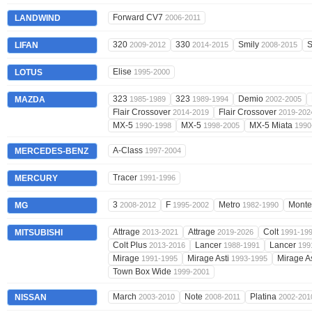
Forward CV7
LANDWIND
2006-2011
320
330
Smily
S
LIFAN
2009-2012
2014-2015
2008-2015
Elise
LOTUS
1995-2000
323
323
Demio
MAZDA
1985-1989
1989-1994
2002-2005
Flair Crossover
Flair Crossover
2014-2019
2019-202
MX-5
MX-5
MX-5 Miata
1990-1998
1998-2005
1990
A-Class
MERCEDES-BENZ
1997-2004
Tracer
MERCURY
1991-1996
3
F
Metro
Mont
MG
2008-2012
1995-2002
1982-1990
Attrage
Attrage
Colt
MITSUBISHI
2013-2021
2019-2026
1991-19
Colt Plus
Lancer
Lancer
2013-2016
1988-1991
199
Mirage
Mirage Asti
Mirage A
1991-1995
1993-1995
Town Box Wide
1999-2001
March
Note
Platina
NISSAN
2003-2010
2008-2011
2002-201