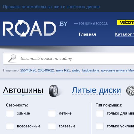
Продажа автомобильных шин и колёсных дисков
— все шины города
Главная
Каталог
Например:
255/45R20
,
265/40R22
,
зима R21
,
alutec
,
bridgestone
,
грузовые шины в Ми
Автошины
Литые диски
Сезонность:
Тип покрышки:
зимние
летние
только для ми
всесезонные
грязевые
только усилен