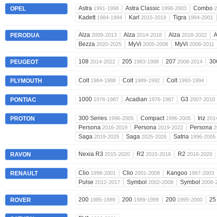
Astra
Astra Classic
Combo
OPEL
1991-1998
1998-2003
2
Kadett
Karl
Tigra
1984-1994
2015-2019
1994-2001
Alza
Alza
Alza
A
PERODUA
2009-2013
2014-2018
2018-2022
Bezza
MyVi
MyVi
2020-2025
2005-2008
2008-2011
108
205
207
30
PEUGEOT
2014-2022
1983-1998
2008-2014
Colt
Colt
Colt
PLYMOUTH
1984-1988
1989-1992
1993-1994
1000
Acadian
G3
PONTIAC
1976-1987
1976-1987
2007-2010
300 Series
Compact
Iriz
PROTON
1996-2005
1996-2005
201
Persona
Persona
Persona
2016-2019
2019-2022
2
Saga
Saga
Satria
2019-2025
2025-2026
1996-2005
Nexia R3
R2
R2
RAVON
2015-2020
2015-2016
2016-2020
Clio
Clio
Kangoo
RENAULT
1998-2001
2001-2008
1997-2003
Pulse
Symbol
Symbol
2012-2017
2002-2008
2008-
200
200
200
2
ROVER
1985-1989
1989-1999
1995-2000