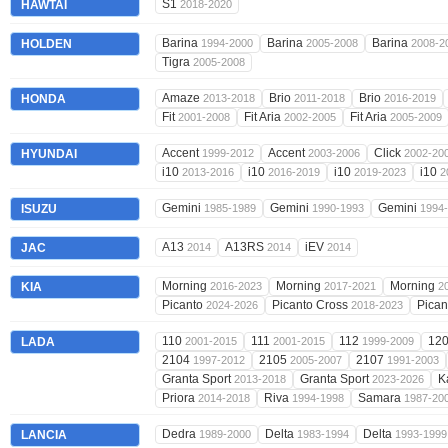
S1
HAWTAI
2018-2020
Barina
Barina
Barina
HOLDEN
1994-2000
2005-2008
2008-2
Tigra
2005-2008
Amaze
Brio
Brio
HONDA
2013-2018
2011-2018
2016-2019
Fit
Fit Aria
Fit Aria
2001-2008
2002-2005
2005-2009
Accent
Accent
Click
HYUNDAI
1999-2012
2003-2006
2002-20
i10
i10
i10
i10
2013-2016
2016-2019
2019-2023
2
Gemini
Gemini
Gemini
ISUZU
1985-1989
1990-1993
1994
A13
A13RS
iEV
JAC
2014
2014
2014
Morning
Morning
Morning
KIA
2016-2023
2017-2021
2
Picanto
Picanto Cross
Pican
2024-2026
2018-2023
110
111
112
12
LADA
2001-2015
2001-2015
1999-2009
2104
2105
2107
1997-2012
2005-2007
1991-2003
Granta Sport
Granta Sport
K
2013-2018
2023-2026
Priora
Riva
Samara
2014-2018
1994-1998
1987-20
Dedra
Delta
Delta
LANCIA
1989-2000
1983-1994
1993-1999