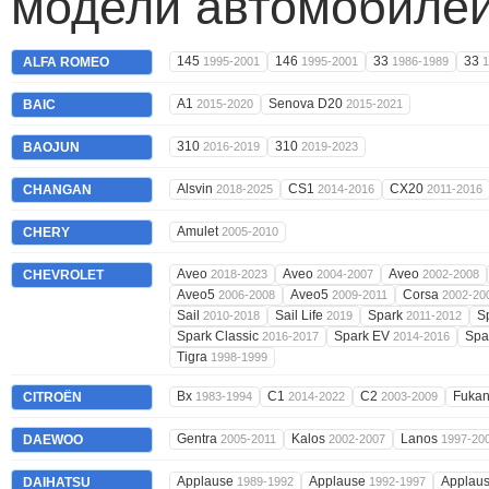
модели автомобилей
145
146
33
33
ALFA ROMEO
1995-2001
1995-2001
1986-1989
1
A1
Senova D20
BAIC
2015-2020
2015-2021
310
310
BAOJUN
2016-2019
2019-2023
Alsvin
CS1
CX20
CHANGAN
2018-2025
2014-2016
2011-2016
Amulet
CHERY
2005-2010
Aveo
Aveo
Aveo
CHEVROLET
2018-2023
2004-2007
2002-2008
Aveo5
Aveo5
Corsa
2006-2008
2009-2011
2002-20
Sail
Sail Life
Spark
S
2010-2018
2019
2011-2012
Spark Classic
Spark EV
Spa
2016-2017
2014-2016
Tigra
1998-1999
Bx
C1
C2
Fuka
CITROËN
1983-1994
2014-2022
2003-2009
Gentra
Kalos
Lanos
DAEWOO
2005-2011
2002-2007
1997-20
Applause
Applause
Applau
DAIHATSU
1989-1992
1992-1997