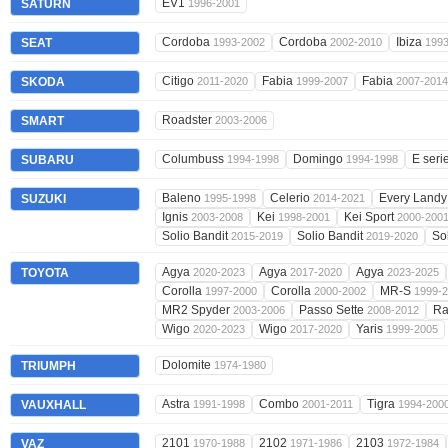
EV1
SATURN
1996-2001
Cordoba
Cordoba
Ibiza
SEAT
1993-2002
2002-2010
199
Citigo
Fabia
Fabia
SKODA
2011-2020
1999-2007
2007-2014
Roadster
SMART
2003-2006
Columbuss
Domingo
E seri
SUBARU
1994-1998
1994-1998
Baleno
Celerio
Every Land
SUZUKI
1995-1998
2014-2021
Ignis
Kei
Kei Sport
2003-2008
1998-2001
2000-200
Solio Bandit
Solio Bandit
So
2015-2019
2019-2020
Agya
Agya
Agya
TOYOTA
2020-2023
2017-2020
2023-2025
Corolla
Corolla
MR-S
1997-2000
2000-2002
1999-
MR2 Spyder
Passo Sette
R
2003-2006
2008-2012
Wigo
Wigo
Yaris
2020-2023
2017-2020
1999-2005
Dolomite
TRIUMPH
1974-1980
Astra
Combo
Tigra
VAUXHALL
1991-1998
2001-2011
1994-200
2101
2102
2103
VAZ
1970-1988
1971-1986
1972-1984