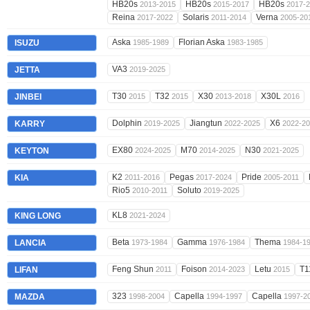
HB20s
HB20s
HB20s
2013-2015
2015-2017
2017-
Reina
Solaris
Verna
2017-2022
2011-2014
2005-20
Aska
Florian Aska
ISUZU
1985-1989
1983-1985
VA3
JETTA
2019-2025
T30
T32
X30
X30L
JINBEI
2015
2015
2013-2018
2016
Dolphin
Jiangtun
X6
KARRY
2019-2025
2022-2025
2022-2
EX80
M70
N30
KEYTON
2024-2025
2014-2025
2021-2025
K2
Pegas
Pride
KIA
2011-2016
2017-2024
2005-2011
Rio5
Soluto
2010-2011
2019-2025
KL8
KING LONG
2021-2024
Beta
Gamma
Thema
LANCIA
1973-1984
1976-1984
1984-1
Feng Shun
Foison
Letu
T
LIFAN
2011
2014-2023
2015
323
Capella
Capella
MAZDA
1998-2004
1994-1997
1997-2