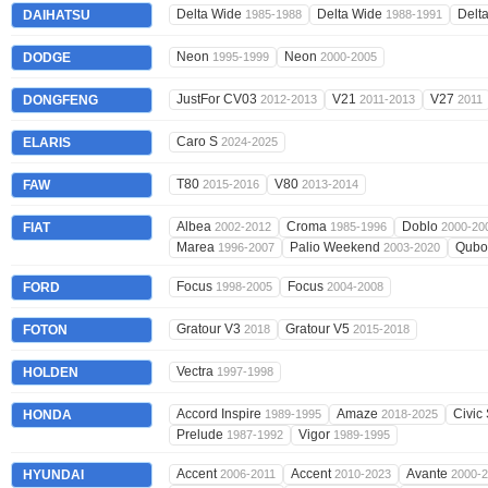
Delta Wide
Delta Wide
Delt
DAIHATSU
1985-1988
1988-1991
Neon
Neon
DODGE
1995-1999
2000-2005
JustFor CV03
V21
V27
DONGFENG
2012-2013
2011-2013
2011
Caro S
ELARIS
2024-2025
T80
V80
FAW
2015-2016
2013-2014
Albea
Croma
Doblo
FIAT
2002-2012
1985-1996
2000-20
Marea
Palio Weekend
Qub
1996-2007
2003-2020
Focus
Focus
FORD
1998-2005
2004-2008
Gratour V3
Gratour V5
FOTON
2018
2015-2018
Vectra
HOLDEN
1997-1998
Accord Inspire
Amaze
Civic
HONDA
1989-1995
2018-2025
Prelude
Vigor
1987-1992
1989-1995
Accent
Accent
Avante
HYUNDAI
2006-2011
2010-2023
2000-