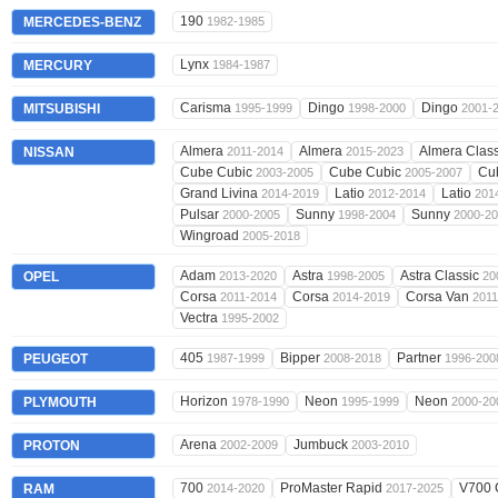
190
MERCEDES-BENZ
1982-1985
Lynx
MERCURY
1984-1987
Carisma
Dingo
Dingo
MITSUBISHI
1995-1999
1998-2000
2001-
Almera
Almera
Almera Clas
NISSAN
2011-2014
2015-2023
Cube Cubic
Cube Cubic
Cu
2003-2005
2005-2007
Grand Livina
Latio
Latio
2014-2019
2012-2014
201
Pulsar
Sunny
Sunny
2000-2005
1998-2004
2000-2
Wingroad
2005-2018
Adam
Astra
Astra Classic
OPEL
2013-2020
1998-2005
20
Corsa
Corsa
Corsa Van
2011-2014
2014-2019
2011
Vectra
1995-2002
405
Bipper
Partner
PEUGEOT
1987-1999
2008-2018
1996-200
Horizon
Neon
Neon
PLYMOUTH
1978-1990
1995-1999
2000-20
Arena
Jumbuck
PROTON
2002-2009
2003-2010
700
ProMaster Rapid
V700 
RAM
2014-2020
2017-2025