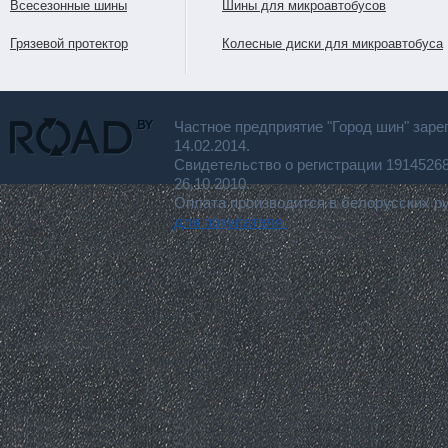
Всесезонные шины
Шины для микроавтобусов
Грязевой протектор
Колесные диски для микроавтобуса
Частное предприятие "Город шин" заре
14.02.2014.
Свидетельство о регистрации 191452
26.10.2010.
Оплата производится в белорусских р
для покупателя.