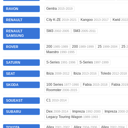
Gentra
RAVON
2015-2019
City K-ZE
Kangoo
Kwid
RENAULT
2019-2021
2013-2017
2022
SM3
SM3
RENAULT
2002-2005
2005-2011
SAMSUNG
200
200
25
25
ROVER
1985-1989
1989-1999
1999-2004
2
Maestro
1990-1995
S-Series
S-Series
SATURN
1991-1996
1997-1999
Ibiza
Ibiza
Toledo
SEAT
2008-2012
2013-2016
2012-2018
100 Series
Fabia
Fabia
SKODA
1977-1990
2015-2018
2019
Roomster
2006-2015
C1
SOUEAST
2010-2014
Dex
Impreza
Impreza
SUBARU
2008-2014
1992-2000
2000-2
Legacy Touring Wagon
1989-1993
Allex
Allex
Allex
TOYOTA
2001-2002
2004-2006
2002-2004