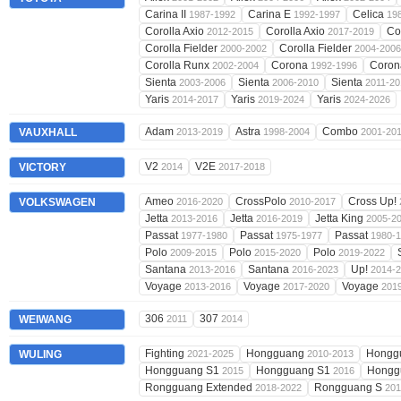
Carina II
Carina E
Celica
1987-1992
1992-1997
19
Corolla Axio
Corolla Axio
Co
2012-2015
2017-2019
Corolla Fielder
Corolla Fielder
2000-2002
2004-2006
Corolla Runx
Corona
Coron
2002-2004
1992-1996
Sienta
Sienta
Sienta
2003-2006
2006-2010
2011-20
Yaris
Yaris
Yaris
2014-2017
2019-2024
2024-2026
Adam
Astra
Combo
VAUXHALL
2013-2019
1998-2004
2001-20
V2
V2E
VICTORY
2014
2017-2018
Ameo
CrossPolo
Cross Up!
VOLKSWAGEN
2016-2020
2010-2017
Jetta
Jetta
Jetta King
2013-2016
2016-2019
2005-2
Passat
Passat
Passat
1977-1980
1975-1977
1980-
Polo
Polo
Polo
2009-2015
2015-2020
2019-2022
Santana
Santana
Up!
2013-2016
2016-2023
2014-
Voyage
Voyage
Voyage
2013-2016
2017-2020
201
306
307
WEIWANG
2011
2014
Fighting
Hongguang
Hongg
WULING
2021-2025
2010-2013
Hongguang S1
Hongguang S1
Hongg
2015
2016
Rongguang Extended
Rongguang S
2018-2022
201