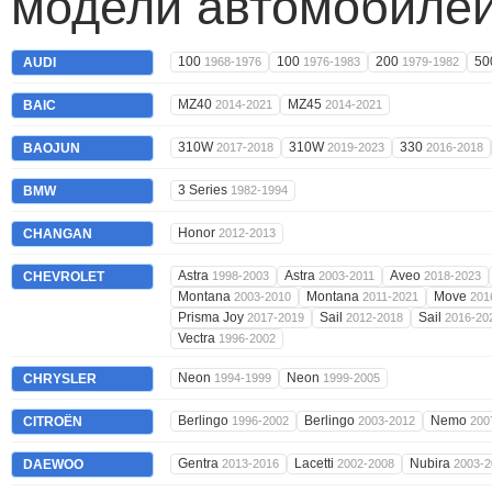
модели автомобилей
100
100
200
50
AUDI
1968-1976
1976-1983
1979-1982
MZ40
MZ45
BAIC
2014-2021
2014-2021
310W
310W
330
BAOJUN
2017-2018
2019-2023
2016-2018
3 Series
BMW
1982-1994
Honor
CHANGAN
2012-2013
Astra
Astra
Aveo
CHEVROLET
1998-2003
2003-2011
2018-2023
Montana
Montana
Move
2003-2010
2011-2021
201
Prisma Joy
Sail
Sail
2017-2019
2012-2018
2016-20
Vectra
1996-2002
Neon
Neon
CHRYSLER
1994-1999
1999-2005
Berlingo
Berlingo
Nemo
CITROËN
1996-2002
2003-2012
200
Gentra
Lacetti
Nubira
DAEWOO
2013-2016
2002-2008
2003-2