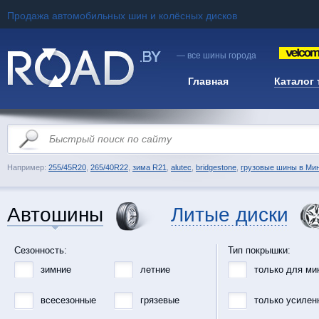
Продажа автомобильных шин и колёсных дисков
— все шины города
Главная
Каталог
Например:
255/45R20
,
265/40R22
,
зима R21
,
alutec
,
bridgestone
,
грузовые шины в Ми
Автошины
Литые диски
Сезонность:
Тип покрышки:
зимние
летние
только для ми
всесезонные
грязевые
только усилен