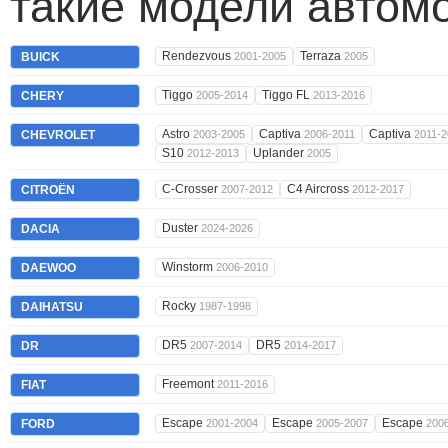
такие модели автом
Rendezvous
Terraza
BUICK
2001-2005
2005
Tiggo
Tiggo FL
CHERY
2005-2014
2013-2016
Astro
Captiva
Captiva
CHEVROLET
2003-2005
2006-2011
2011-2
S10
Uplander
2012-2013
2005
C-Crosser
C4 Aircross
CITROËN
2007-2012
2012-2017
Duster
DACIA
2024-2026
Winstorm
DAEWOO
2006-2010
Rocky
DAIHATSU
1987-1998
DR5
DR5
DR
2007-2014
2014-2017
Freemont
FIAT
2011-2016
Escape
Escape
Escape
FORD
2001-2004
2005-2007
200