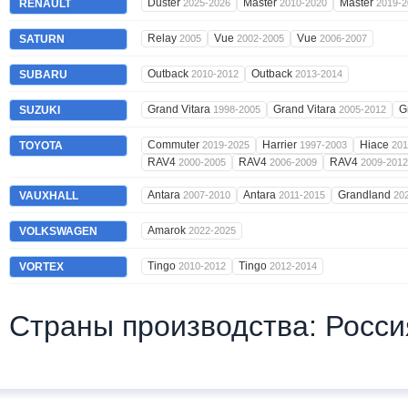
Duster
Master
Master
RENAULT
2025-2026
2010-2020
2019-2
Relay
Vue
Vue
SATURN
2005
2002-2005
2006-2007
Outback
Outback
SUBARU
2010-2012
2013-2014
Grand Vitara
Grand Vitara
G
SUZUKI
1998-2005
2005-2012
Commuter
Harrier
Hiace
TOYOTA
2019-2025
1997-2003
201
RAV4
RAV4
RAV4
2000-2005
2006-2009
2009-2012
Antara
Antara
Grandland
VAUXHALL
2007-2010
2011-2015
20
Amarok
VOLKSWAGEN
2022-2025
Tingo
Tingo
VORTEX
2010-2012
2012-2014
Страны производства: Росси