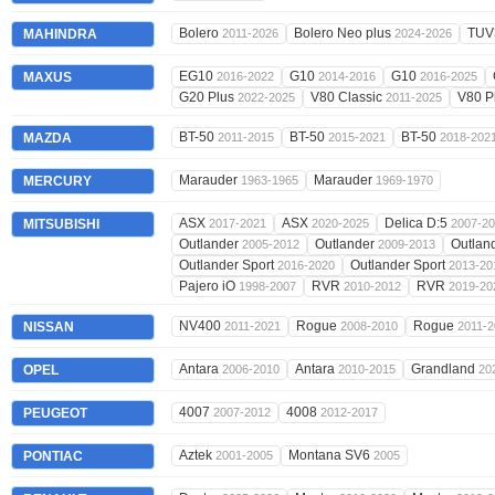
Bolero
Bolero Neo plus
TUV
MAHINDRA
2011-2026
2024-2026
EG10
G10
G10
MAXUS
2016-2022
2014-2016
2016-2025
G20 Plus
V80 Classic
V80 P
2022-2025
2011-2025
BT-50
BT-50
BT-50
MAZDA
2011-2015
2015-2021
2018-202
Marauder
Marauder
MERCURY
1963-1965
1969-1970
ASX
ASX
Delica D:5
MITSUBISHI
2017-2021
2020-2025
2007-2
Outlander
Outlander
Outlan
2005-2012
2009-2013
Outlander Sport
Outlander Sport
2016-2020
2013-20
Pajero iO
RVR
RVR
1998-2007
2010-2012
2019-20
NV400
Rogue
Rogue
NISSAN
2011-2021
2008-2010
2011-2
Antara
Antara
Grandland
OPEL
2006-2010
2010-2015
20
4007
4008
PEUGEOT
2007-2012
2012-2017
Aztek
Montana SV6
PONTIAC
2001-2005
2005