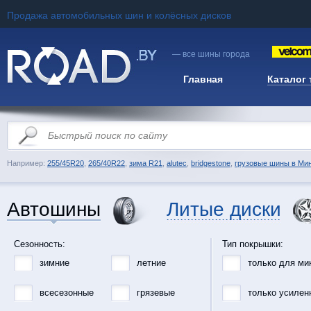
Продажа автомобильных шин и колёсных дисков
— все шины города
Главная
Каталог
Например:
255/45R20
,
265/40R22
,
зима R21
,
alutec
,
bridgestone
,
грузовые шины в Ми
Автошины
Литые диски
Сезонность:
Тип покрышки:
зимние
летние
только для ми
всесезонные
грязевые
только усилен