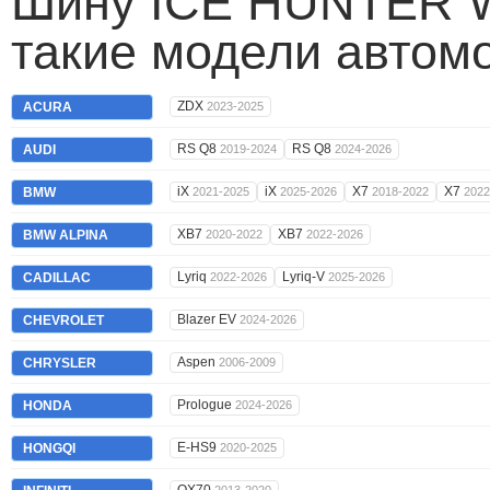
Шину ICE HUNTER W
такие модели автом
ZDX
ACURA
2023-2025
RS Q8
RS Q8
AUDI
2019-2024
2024-2026
iX
iX
X7
X7
BMW
2021-2025
2025-2026
2018-2022
2022
XB7
XB7
BMW ALPINA
2020-2022
2022-2026
Lyriq
Lyriq-V
CADILLAC
2022-2026
2025-2026
Blazer EV
CHEVROLET
2024-2026
Aspen
CHRYSLER
2006-2009
Prologue
HONDA
2024-2026
E-HS9
HONGQI
2020-2025