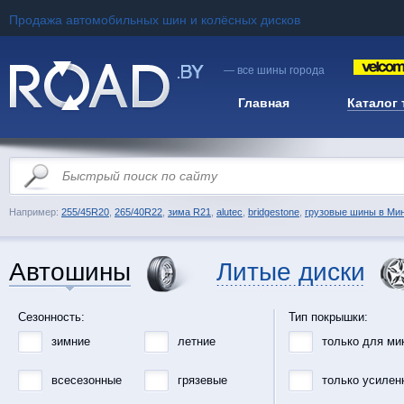
Продажа автомобильных шин и колёсных дисков
— все шины города
Главная
Каталог
Например:
255/45R20
,
265/40R22
,
зима R21
,
alutec
,
bridgestone
,
грузовые шины в Ми
Автошины
Литые диски
Сезонность:
Тип покрышки:
зимние
летние
только для ми
всесезонные
грязевые
только усилен