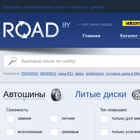
Продажа автомобильных шин и колёсных дисков
— все шины города
Главная
Каталог
Например:
255/45R20
,
265/40R22
,
зима R21
,
alutec
,
bridgestone
,
грузовые шины в Ми
Автошины
Литые диски
Сезонность:
Тип покрышки:
зимние
летние
только для ми
всесезонные
грязевые
только усилен