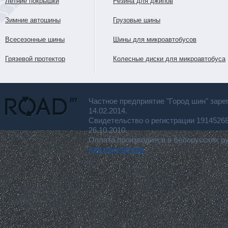
Летние покрышки
Резина для джипов
Зимние автошины
Грузовые шины
Всесезонные шины
Шины для микроавтобусов
Грязевой протектор
Колесные диски для микроавтобуса
Частное предприятие "Город шин" заре
14.02.2014.
Свидетельство о регистрации 191452
26.10.2010.
Оплата производится в белорусских р
для покупателя.