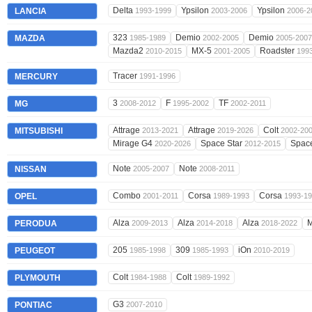
Delta
Ypsilon
Ypsilon
LANCIA
1993-1999
2003-2006
2006-2
323
Demio
Demio
MAZDA
1985-1989
2002-2005
2005-2007
Mazda2
MX-5
Roadster
2010-2015
2001-2005
199
Tracer
MERCURY
1991-1996
3
F
TF
MG
2008-2012
1995-2002
2002-2011
Attrage
Attrage
Colt
MITSUBISHI
2013-2021
2019-2026
2002-20
Mirage G4
Space Star
Spac
2020-2026
2012-2015
Note
Note
NISSAN
2005-2007
2008-2011
Combo
Corsa
Corsa
OPEL
2001-2011
1989-1993
1993-1
Alza
Alza
Alza
PERODUA
2009-2013
2014-2018
2018-2022
205
309
iOn
PEUGEOT
1985-1998
1985-1993
2010-2019
Colt
Colt
PLYMOUTH
1984-1988
1989-1992
G3
PONTIAC
2007-2010