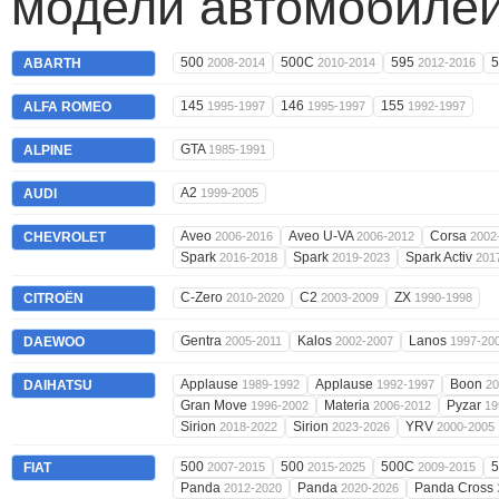
модели автомобилей
500
500C
595
ABARTH
2008-2014
2010-2014
2012-2016
145
146
155
ALFA ROMEO
1995-1997
1995-1997
1992-1997
GTA
ALPINE
1985-1991
A2
AUDI
1999-2005
Aveo
Aveo U-VA
Corsa
CHEVROLET
2006-2016
2006-2012
2002
Spark
Spark
Spark Activ
2016-2018
2019-2023
201
C-Zero
C2
ZX
CITROËN
2010-2020
2003-2009
1990-1998
Gentra
Kalos
Lanos
DAEWOO
2005-2011
2002-2007
1997-20
Applause
Applause
Boon
DAIHATSU
1989-1992
1992-1997
20
Gran Move
Materia
Pyzar
1996-2002
2006-2012
19
Sirion
Sirion
YRV
2018-2022
2023-2026
2000-2005
500
500
500C
FIAT
2007-2015
2015-2025
2009-2015
Panda
Panda
Panda Cross
2012-2020
2020-2026