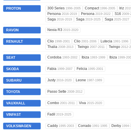
300 Series
Compact
Iriz
PROTON
1996-2005
1996-2005
201
Persona
Persona
S16
2016-2019
2019-2022
2009-
Saga
Saga
Saga
2016-2019
2019-2025
2025-2027
Nexia R3
RAVON
2015-2020
Clio
Clio
Lutecia
RENAULT
1998-2001
2001-2006
1991-1996
Thalia
Twingo
Twingo
2008-2013
2007-2011
2012-
Cordoba
Ibiza
Ibiza
SEAT
1993-2002
1993-1999
1999-20
Fabia
Felicia
SKODA
1999-2007
1995-2001
Justy
Leone
SUBARU
2016-2020
1987-1989
Passo Sette
TOYOTA
2008-2012
Combo
Viva
VAUXHALL
2001-2011
2015-2020
Fadil
VINFAST
2019-2025
Caddy
Corrado
Derby
VOLKSWAGEN
1995-2003
1991-1995
1994-