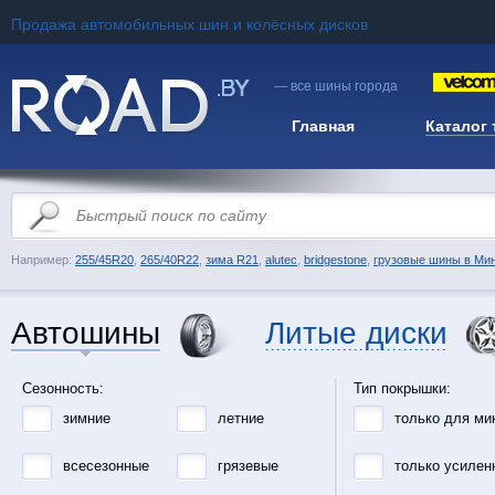
Продажа автомобильных шин и колёсных дисков
— все шины города
Главная
Каталог
Например:
255/45R20
,
265/40R22
,
зима R21
,
alutec
,
bridgestone
,
грузовые шины в Ми
Автошины
Литые диски
Сезонность:
Тип покрышки:
зимние
летние
только для ми
всесезонные
грязевые
только усилен