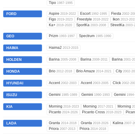
Tipo
1987-1995
Aspire
Escort
Fiesta
FORD
2019-2022
1992-1995
2002-20
Figo
Freestyle
Ikon
2019-2023
2018-2022
2013-201
Ka+
SportKa
StreetKa
2018-2020
2003-2008
2003-
Prizm
Spectrum
GEO
1993-1997
1985-1990
Haima2
HAIMA
2013-2015
Barina
Barina
Barina
HOLDEN
2005-2008
2008-2011
2001-2
Brio
Brio Amaze
City
HONDA
2012-2018
2014-2021
2002-2
Accent
Accent
Click
HYUNDAI
2002-2003
2003-2005
2002-20
Gemini
Gemini
Gemini
ISUZU
1985-1989
1990-1993
1994
Morning
Morning
Morning
KIA
2016-2023
2017-2021
2
Picanto
Picanto Cross
Pican
2024-2026
2018-2023
Granta
Granta
Kalina
LADA
2014-2018
2018-2026
2007-2
Priora
Priora
2007-2013
2014-2018