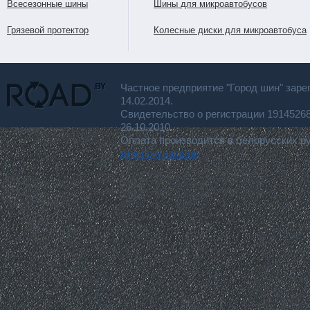
Всесезонные шины
Шины для микроавтобусов
Грязевой протектор
Колесные диски для микроавтобуса
Частное предприятие "Город шин" заре
14.02.2014.
Свидетельство о регистрации 191452
26.10.2010.
Оплата производится в белорусских р
для покупателя.