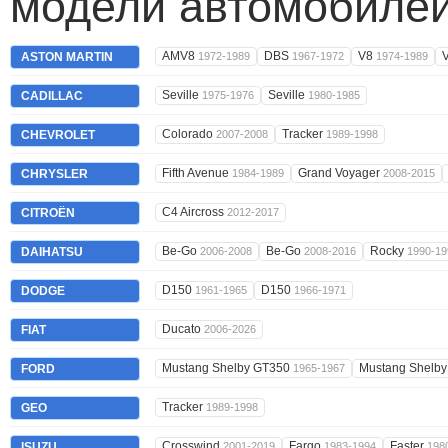
модели автомобилей
AMV8
DBS
V8
ASTON MARTIN
1972-1989
1967-1972
1974-1989
Seville
Seville
CADILLAC
1975-1976
1980-1985
Colorado
Tracker
CHEVROLET
2007-2008
1989-1998
Fifth Avenue
Grand Voyager
CHRYSLER
1984-1989
2008-2015
C4 Aircross
CITROËN
2012-2017
Be-Go
Be-Go
Rocky
DAIHATSU
2006-2008
2008-2016
1990-19
D150
D150
DODGE
1961-1965
1966-1971
Ducato
FIAT
2006-2026
Mustang Shelby GT350
Mustang Shelb
FORD
1965-1967
Tracker
GEO
1989-1998
Crosswind
Fargo
Faster
ISUZU
2001-2019
1983-1994
198