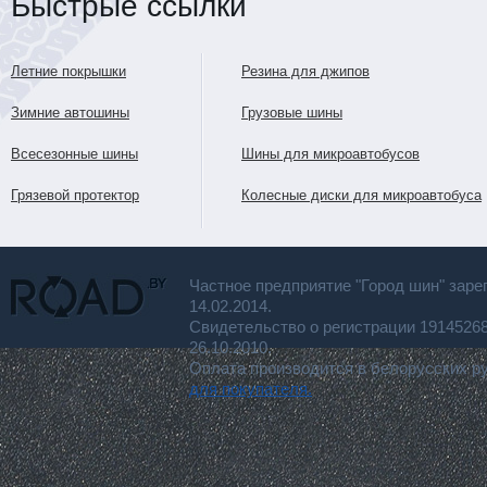
Быстрые ссылки
Летние покрышки
Резина для джипов
Зимние автошины
Грузовые шины
Всесезонные шины
Шины для микроавтобусов
Грязевой протектор
Колесные диски для микроавтобуса
Частное предприятие "Город шин" заре
14.02.2014.
Свидетельство о регистрации 191452
26.10.2010.
Оплата производится в белорусских р
для покупателя.