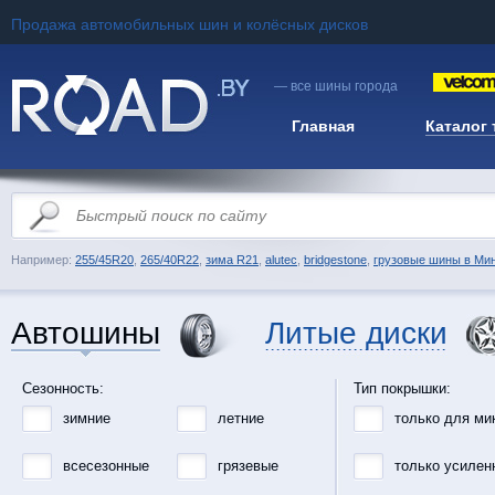
Продажа автомобильных шин и колёсных дисков
— все шины города
Главная
Каталог
Например:
255/45R20
,
265/40R22
,
зима R21
,
alutec
,
bridgestone
,
грузовые шины в Ми
Автошины
Литые диски
Сезонность:
Тип покрышки:
зимние
летние
только для ми
всесезонные
грязевые
только усилен