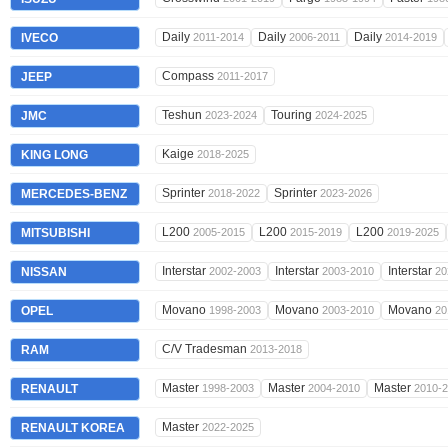
Daily
Daily
Daily
IVECO
2011-2014
2006-2011
2014-2019
Compass
JEEP
2011-2017
Teshun
Touring
JMC
2023-2024
2024-2025
Kaige
KING LONG
2018-2025
Sprinter
Sprinter
MERCEDES-BENZ
2018-2022
2023-2026
L200
L200
L200
MITSUBISHI
2005-2015
2015-2019
2019-2025
Interstar
Interstar
Interstar
NISSAN
2002-2003
2003-2010
20
Movano
Movano
Movano
OPEL
1998-2003
2003-2010
20
C/V Tradesman
RAM
2013-2018
Master
Master
Master
RENAULT
1998-2003
2004-2010
2010-
Master
RENAULT KOREA
2022-2025