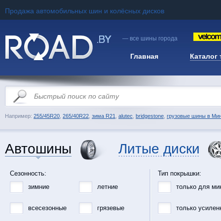
Продажа автомобильных шин и колёсных дисков
— все шины города
Главная
Каталог
Например:
255/45R20
,
265/40R22
,
зима R21
,
alutec
,
bridgestone
,
грузовые шины в Ми
Автошины
Литые диски
Сезонность:
Тип покрышки:
зимние
летние
только для ми
всесезонные
грязевые
только усилен