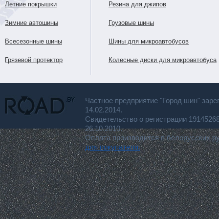
Летние покрышки
Резина для джипов
Зимние автошины
Грузовые шины
Всесезонные шины
Шины для микроавтобусов
Грязевой протектор
Колесные диски для микроавтобуса
Частное предприятие "Город шин" заре
14.02.2014.
Свидетельство о регистрации 191452
26.10.2010.
Оплата производится в белорусских р
для покупателя.