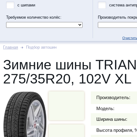
с шипами
система антип
Требуемое количество колёс:
Производитель покр
Очистить
Главная
Подбор автошин
Зимние шины TRIAN
275/35R20, 102V XL
Производитель:
Модель:
Ширина шины:
Высота профиля, 