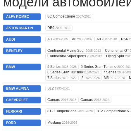
модели автомобилей
8C Competizione
ALFA ROMEO
2007-2011
DB9
ASTON MARTIN
2004-2012
A8
A8
A8
RS6
AUDI
2003-2005
2005-2007
2007-2010
2
Continental Flying Spur
Continental GT
BENTLEY
2005-2013
Continental Supersports
Flying Spur
2009-2012
201
5 Series
5 Series Gran Turismo
BMW
2023-2026
2009-201
6 Series Gran Turismo
7 Series
2020-2023
2001-200
7 Series
i5
M5
2019-2022
2023-2026
2017-2020
B12
BMW ALPINA
1995-2001
Camaro
Camaro
CHEVROLET
2016-2018
2018-2024
812 Competizione
812 Competizione A
FERRARI
2021-2026
Mustang
FORD
2024-2026