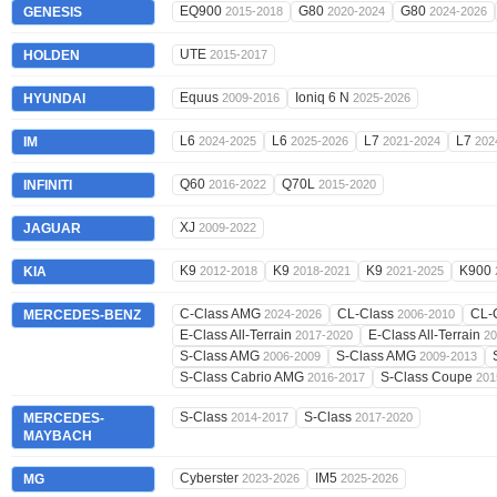
EQ900
G80
G80
GENESIS
2015-2018
2020-2024
2024-2026
UTE
HOLDEN
2015-2017
Equus
Ioniq 6 N
HYUNDAI
2009-2016
2025-2026
L6
L6
L7
L7
IM
2024-2025
2025-2026
2021-2024
202
Q60
Q70L
INFINITI
2016-2022
2015-2020
XJ
JAGUAR
2009-2022
K9
K9
K9
K900
KIA
2012-2018
2018-2021
2021-2025
C-Class AMG
CL-Class
CL-
MERCEDES-BENZ
2024-2026
2006-2010
E-Class All-Terrain
E-Class All-Terrain
2017-2020
20
S-Class AMG
S-Class AMG
2006-2009
2009-2013
S-Class Cabrio AMG
S-Class Coupe
2016-2017
201
S-Class
S-Class
MERCEDES-
2014-2017
2017-2020
MAYBACH
Cyberster
IM5
MG
2023-2026
2025-2026