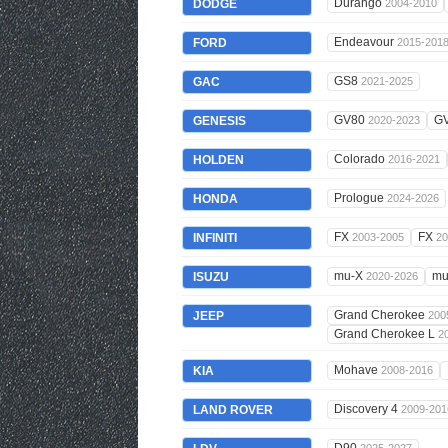
Durango
DODGE
2004-2010
Endeavour
FORD
2015-201
GS8
GAC
2021-2025
GV80
G
GENESIS
2020-2023
Colorado
HOLDEN
2016-2021
Prologue
HONDA
2024-2026
FX
FX
INFINITI
2003-2005
20
mu-X
mu
ISUZU
2020-2026
Grand Cherokee
JEEP
200
Grand Cherokee L
2
Mohave
KIA
2008-2016
Discovery 4
LAND ROVER
2009-201