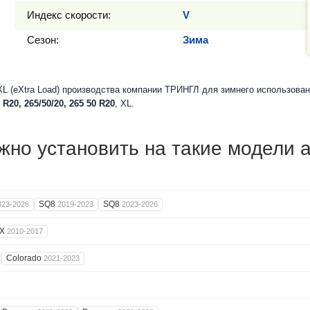
Индекс скорости:
V
Сезон:
Зима
 (eXtra Load) производства компании ТРИНГЛ для зимнего использован
 R20, 265/50/20, 265 50 R20
, XL.
но установить на такие модели 
SQ8
SQ8
023-2026
2019-2023
2023-2026
RX
2010-2017
Colorado
2021-2023