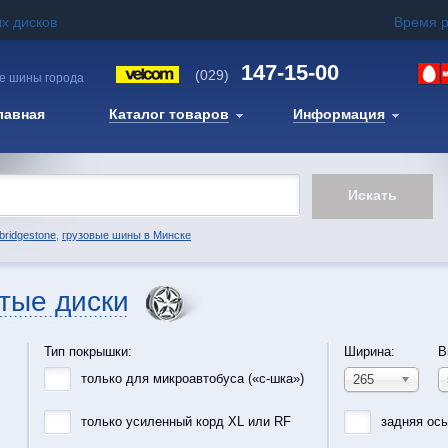
х дисков
Время 
147-15-00
(029)
е шины города
лавная
Каталог товаров
Информация
bridgestone
,
грузовые шины в Минске
тые диски
Тип покрышки:
Ширина:
В
только для микроавтобуса («с-шка»)
265
только усиленный корд XL или RF
задняя ос