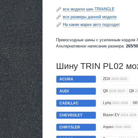
все модели шин TRIANGLE
все размеры данной модели
На какие марки авто подходит
Превосходные шины c усиленным кордом XL
Альтернативное написание размера:
265/50
Шину TRIN PL02 мож
ZDX
ACURA
2023-2025
Q8
Q8
AUDI
2018-2024
2
Lyriq
S
CADILLAC
2022-2026
Blazer EV
CHEVROLET
2024-2026
Aspen
CHRYSLER
2006-2009