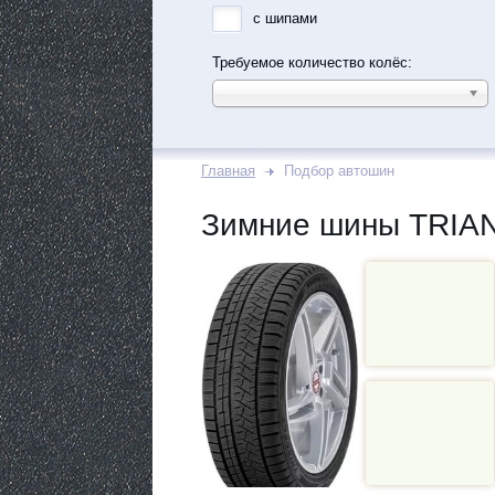
с шипами
Требуемое количество колёс:
Главная
Подбор автошин
Зимние шины TRIAN