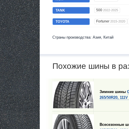
500
TANK
2022-2025
Fortuner
TOYOTA
2015-2020
Страны производства: Азия, Китай
Похожие шины в ра
Зимние шины
265/50R20, 111V
Всесезонные 