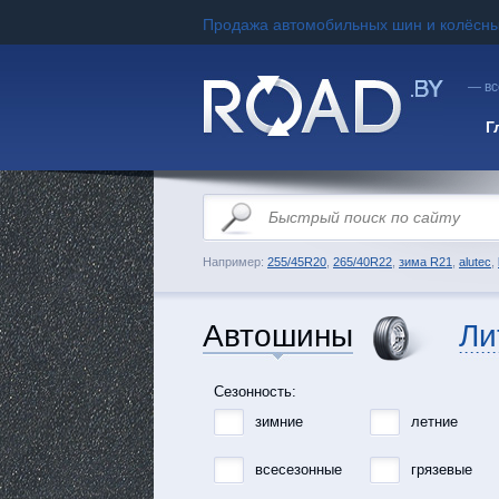
Продажа автомобильных шин и колёсны
— вс
Г
Например:
255/45R20
,
265/40R22
,
зима R21
,
alutec
,
Автошины
Ли
Сезонность:
зимние
летние
всесезонные
грязевые