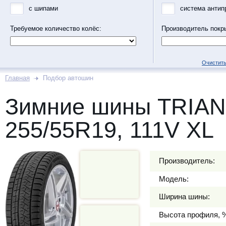
с шипами
система антип
Требуемое количество колёс:
Производитель покр
Очистить
Главная
Подбор автошин
Зимние шины TRIAN
255/55R19, 111V XL
Производитель:
Модель:
Ширина шины:
Высота профиля, 