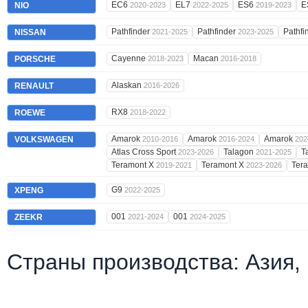
EC6
EL7
ES6
E
NIO
2020-2023
2022-2025
2019-2023
Pathfinder
Pathfinder
Pathfi
NISSAN
2021-2025
2023-2025
Cayenne
Macan
PORSCHE
2018-2023
2016-2018
Alaskan
RENAULT
2016-2026
RX8
ROEWE
2018-2022
Amarok
Amarok
Amarok
VOLKSWAGEN
2010-2016
2016-2024
202
Atlas Cross Sport
Talagon
T
2023-2026
2021-2025
Teramont X
Teramont X
Ter
2019-2021
2023-2026
G9
XPENG
2022-2025
001
001
ZEEKR
2021-2024
2024-2025
Страны производства: Азия,