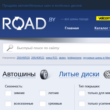
Продажа автомобильных шин и колёсных дисков
— все шины города
Главная
Каталог
Например:
255/45R20
,
265/40R22
,
зима R21
,
alutec
,
bridgestone
,
грузовые шины в Ми
Автошины
Литые диски
Сезонность:
Тип покрышки:
зимние
летние
только для ми
всесезонные
грязевые
только усилен