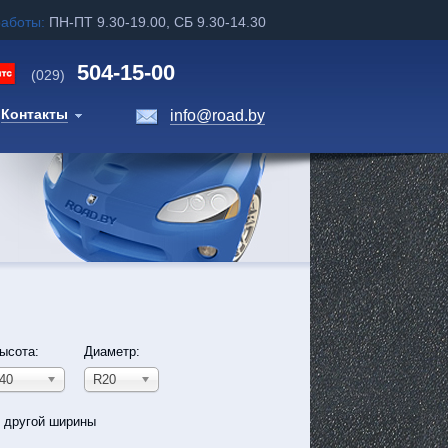
работы:
ПН-ПТ 9.30-19.00, СБ 9.30-14.30
504-15-00
(029)
Контакты
info@road.by
ысота:
Диаметр:
40
R20
ь другой ширины