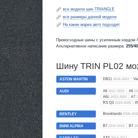
все модели шин TRIANGLE
все размеры данной модели
На какие марки авто подходит
Превосходные шины c усиленным кордом XL
Альтернативное написание размера:
255/40
Шину TRIN PL02 мож
DB11
Va
ASTON MARTIN
2016-2023
A6
A6
AUDI
2012-2015
20
A6L
A7
2023-2025
RS Q3
R
2019-2025
Brooklands
BENTLEY
2008-201
B7
B7
BMW ALPINA
2016-2019
20
XTS
2013-2017