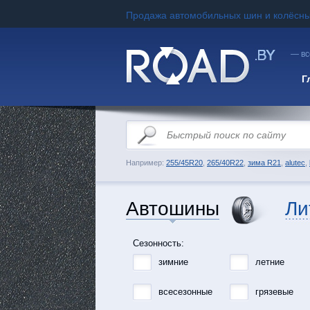
Продажа автомобильных шин и колёсны
— вс
Г
Например:
255/45R20
,
265/40R22
,
зима R21
,
alutec
,
Автошины
Ли
Сезонность:
зимние
летние
всесезонные
грязевые