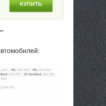
КУПИТЬ
ия.
автомобилей:
L
A6L
A6L
2014
2016-2018
2019-2023
rtback
Q3 Sportback
2019-2026
2025-2026
-2025
TC
2009-2011