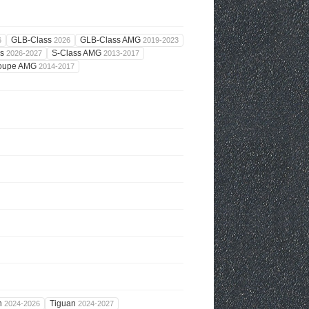
GLB-Class
GLB-Class AMG
6
2026
2019-2023
ss
S-Class AMG
2026-2027
2013-2017
Coupe AMG
2014-2017
n
Tiguan
2024-2026
2024-2027