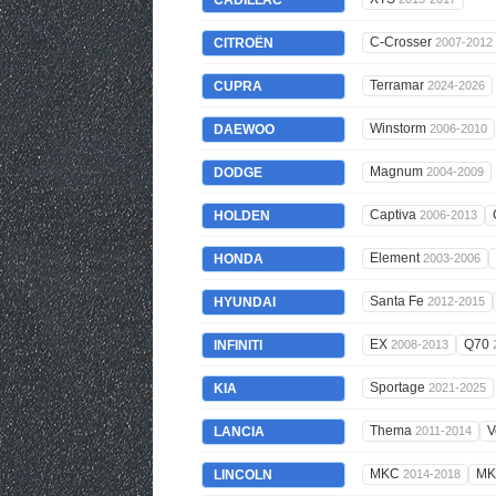
CADILLAC
C-Crosser
CITROËN
2007-2012
Terramar
CUPRA
2024-2026
Winstorm
DAEWOO
2006-2010
Magnum
DODGE
2004-2009
Captiva
HOLDEN
2006-2013
Element
HONDA
2003-2006
Santa Fe
HYUNDAI
2012-2015
EX
Q70
INFINITI
2008-2013
Sportage
KIA
2021-2025
Thema
V
LANCIA
2011-2014
MKC
M
LINCOLN
2014-2018