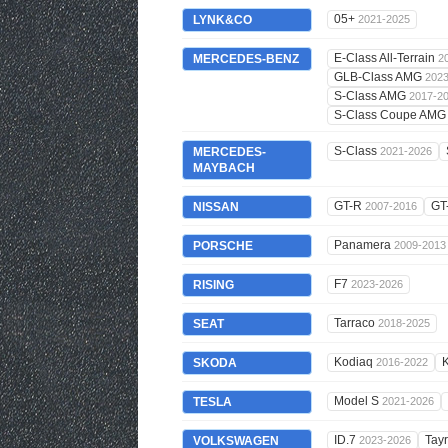
05+
LYNK&CO
2021-2025
E-Class All-Terrain
MERCEDES-BENZ
2
GLB-Class AMG
202
S-Class AMG
2017-2
S-Class Coupe AM
S-Class
MERCEDES-
2021-2026
MAYBACH
GT-R
GT
NISSAN
2007-2016
Panamera
PORSCHE
2009-2013
F7
RISING
2023-2026
Tarraco
SEAT
2018-2025
Kodiaq
SKODA
2016-2022
Model S
TESLA
2021-2026
ID.7
Tay
VOLKSWAGEN
2023-2026