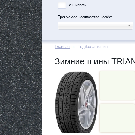
с шипами
Требуемое количество колёс:
Главная
Подбор автошин
Зимние шины TRIAN