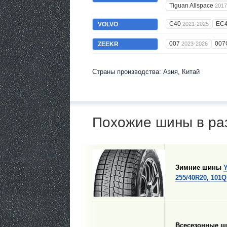
Tiguan Allspace
2017
C40
EC
VOLVO
2021-2025
007
007
ZEEKR
2023-2026
Страны производства: Азия, Китай
Похожие шины в ра
Зимние шины
255/40R20, 101Q
Всесезонные 