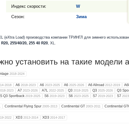
Индекс скорости:
W
Сезон:
Зима
 (eXtra Load) производства компании ТРИНГЛ для зимнего использован
 R20, 255/40/20, 255 40 R20
, XL.
но установить на такие модели 
ntage
2018-2024
A6
A6
A6
A6 Allroad
A6
14-2018
2018-2023
2023-2025
2025-2026
2012-2019
A7
A7L
Q3
Q3
Q3 Spo
2018-2023
2023-2026
2022-2025
2018-2025
2025-2026
S Q3 Sportback
S6
S6
S7
S7
2019-2025
2019-2023
2023-2025
2019-2023
2023
Continental Flying Spur
Continental GT
Continental G
1
2005-2013
2003-2011
XD3
XD3
19-2022
2013-2014
2014-2017