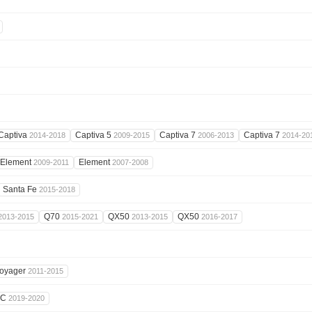
Captiva
Captiva 5
Captiva 7
Captiva 7
2014-2018
2009-2015
2006-2013
2014-20
Element
Element
2009-2011
2007-2008
Santa Fe
2015-2018
Q70
QX50
QX50
2013-2015
2015-2021
2013-2015
2016-2017
oyager
2011-2015
KC
2019-2020