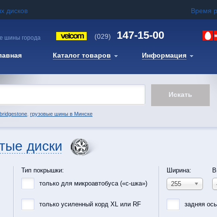
х дисков
Время 
147-15-00
(029)
е шины города
лавная
Каталог товаров
Информация
bridgestone
,
грузовые шины в Минске
тые диски
Тип покрышки:
Ширина:
В
только для микроавтобуса («с-шка»)
255
только усиленный корд XL или RF
задняя ос