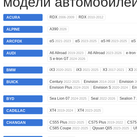
модели автомобилей
RDX
RDX
ACURA
2006-2009
2010-2012
A390
ALPINE
2026
αS
αS
αS HI
αS
ARCFOX
2021-2023
2023-2025
2023-2025
A6 Allroad
A6 Allroad
e-tron
AUDI
2019-2023
2023-2026
S e-tron GT
2024-2026
iX3
iX3
X3
X3
BMW
2020-2021
2021-2025
2017-2021
2
Century
Envision
Envision
BUICK
2022-2025
2014-2018
2
Envision Plus
Envision S
En
2024-2026
2020-2024
Sea Lion 07
Seal
Sealion 7
BYD
2024-2025
2022-2026
XT4
XT4
CADILLAC
2019-2024
2023-2025
CS55 Plus
CS75 Plus
CS75
CHANGAN
2022-2025
2019-2022
CS85 Coupe
Qiyuan Q05
U
2022-2025
2023-2025