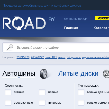
Продажа автомобильных шин и колёсных дисков
— все шины города
Главная
Каталог
Например:
255/45R20
,
265/40R22
,
зима R21
,
alutec
,
bridgestone
,
грузовые шины в Ми
Автошины
Литые диски
Сезонность:
Тип покрышки:
зимние
летние
только для ми
всесезонные
грязевые
только усилен