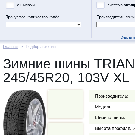
с шипами
система антип
Требуемое количество колёс:
Производитель покр
Очистить
Главная
Подбор автошин
Зимние шины TRIAN
245/45R20, 103V XL
Производитель:
Модель:
Ширина шины:
Высота профиля, 