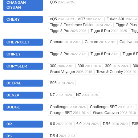
Q05
CHANGAN
2023-2025
QIYUAN
eQ5
eQ7
Fulwin A9L
CHERY
2020-2023
2023-2025
2025-2
Tiggo 8 Excellence Edition
Tiggo 8 Plus
2024-2025
Tiggo 8 Pro
Tiggo 8 Pro
Tig
2023-2025
2022-2025
Camaro
Camaro
Captiva
CHEVROLET
2010-2013
2014-2015
20
Tiggo 8 Pro
Tiggo 8 Pro
Tiggo 8 
CHIREY
2022-2025
2025
300
300
300
30
CHRYSLER
2004-2010
2011-2014
2015-2024
Grand Voyager
Town & Country
2008-2015
2008-20
S05
DEEPAL
2024-2026
N7
N7
DENZA
2023-2024
2024-2025
Challenger
Challenger SRT
DODGE
2008-2024
2008-2021
Charger SRT
Grand Caravan
2011-2014
2008-2010
6.0
6.0
DR6
F3
DR
2022-2025
2024-2025
2016-2020
DS 4
DS
2021-2023