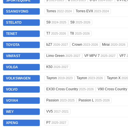
5
6
6 GT
6 PHE
SPORTEQUIPE
2023-2025
2023-2025
2024-2027
Torres
Torres EVX
SSANGYONG
2022-2024
2023-2024
S9
S9
STELATO
2024-2025
2025-2026
T7
T8
TENET
2025-2026
2025-2026
bZ7
Crown
Mirai
TOYOTA
2026-2027
2023-2026
2020-2026
Limo Green
VF MPV 7
VF7
VINFAST
2025-2027
2025-2027
K50
VOLGA
2026-2027
Tayron
Tayron
Tayron X
VOLKSWAGEN
2019-2023
2023-2026
202
EX30 Cross Country
V90 Cross Country
VOLVO
2025-2026
Passion
Passion L
VOYAH
2023-2025
2025-2026
VV5
WEY
2017-2021
P7
XPENG
2025-2027