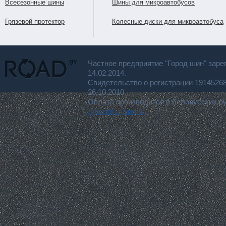
Всесезонные шины
Шины для микроавтобусов
Грязевой протектор
Колесные диски для микроавтобуса
Частное предприятие "Город шин" заре
14.02.2014.
Свидетельство о регистрации 191452
26.10.2010.
Оплата производится в белорусских р
для покупателя.