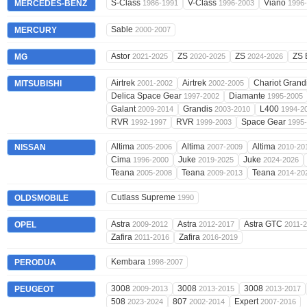
S-Class
V-Class
Viano
MERCEDES-BENZ
1986-1991
1996-2003
1996
Sable
MERCURY
2000-2007
Astor
ZS
ZS
ZS
MG
2021-2025
2020-2025
2024-2026
Airtrek
Airtrek
Chariot Grand
MITSUBISHI
2001-2002
2002-2005
Delica Space Gear
Diamante
1997-2002
1995-2005
Galant
Grandis
L400
2009-2014
2003-2010
1994-2
RVR
RVR
Space Gear
1992-1997
1999-2003
1995
Altima
Altima
Altima
NISSAN
2005-2006
2007-2009
2010-20
Cima
Juke
Juke
1996-2000
2019-2025
2024-2026
Teana
Teana
Teana
2005-2008
2009-2013
2014-20
Cutlass Supreme
OLDSMOBILE
1990
Astra
Astra
Astra GTC
OPEL
2009-2012
2012-2017
2011-
Zafira
Zafira
2011-2016
2016-2019
Kembara
PERODUA
1998-2007
3008
3008
3008
PEUGEOT
2009-2013
2013-2015
2013-2017
508
807
Expert
2023-2024
2002-2014
2007-2016