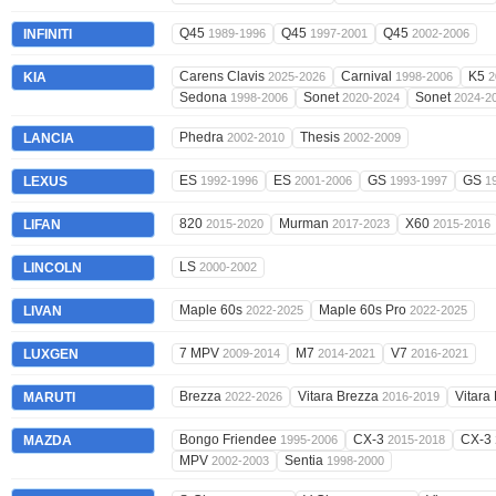
Q45
Q45
Q45
INFINITI
1989-1996
1997-2001
2002-2006
Carens Clavis
Carnival
K5
KIA
2025-2026
1998-2006
2
Sedona
Sonet
Sonet
1998-2006
2020-2024
2024-2
Phedra
Thesis
LANCIA
2002-2010
2002-2009
ES
ES
GS
GS
LEXUS
1992-1996
2001-2006
1993-1997
1
820
Murman
X60
LIFAN
2015-2020
2017-2023
2015-2016
LS
LINCOLN
2000-2002
Maple 60s
Maple 60s Pro
LIVAN
2022-2025
2022-2025
7 MPV
M7
V7
LUXGEN
2009-2014
2014-2021
2016-2021
Brezza
Vitara Brezza
Vitara
MARUTI
2022-2026
2016-2019
Bongo Friendee
CX-3
CX-3
MAZDA
1995-2006
2015-2018
MPV
Sentia
2002-2003
1998-2000