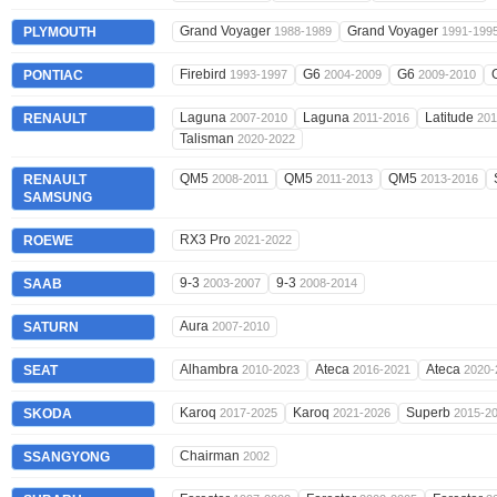
Grand Voyager
Grand Voyager
PLYMOUTH
1988-1989
1991-199
Firebird
G6
G6
PONTIAC
1993-1997
2004-2009
2009-2010
Laguna
Laguna
Latitude
RENAULT
2007-2010
2011-2016
201
Talisman
2020-2022
QM5
QM5
QM5
RENAULT
2008-2011
2011-2013
2013-2016
SAMSUNG
RX3 Pro
ROEWE
2021-2022
9-3
9-3
SAAB
2003-2007
2008-2014
Aura
SATURN
2007-2010
Alhambra
Ateca
Ateca
SEAT
2010-2023
2016-2021
2020-
Karoq
Karoq
Superb
SKODA
2017-2025
2021-2026
2015-2
Chairman
SSANGYONG
2002