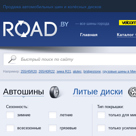
Продажа автомобильных шин и колёсных дисков
— все шины города
Главная
Каталог
Например:
255/45R20
,
265/40R22
,
зима R21
,
alutec
,
bridgestone
,
грузовые шины в Ми
Автошины
Литые диски
Сезонность:
Тип покрышки:
зимние
летние
только для ми
всесезонные
грязевые
только усилен