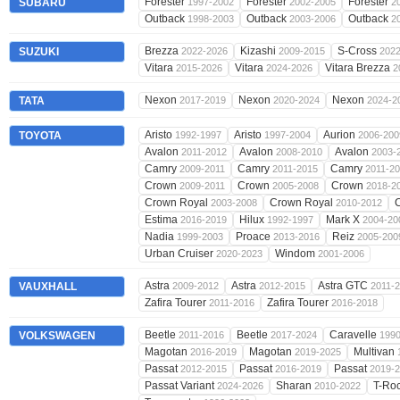
Forester
Forester
Forester
SUBARU
1997-2002
2002-2005
2
Outback
Outback
Outback
1998-2003
2003-2006
2
Brezza
Kizashi
S-Cross
SUZUKI
2022-2026
2009-2015
202
Vitara
Vitara
Vitara Brezza
2015-2026
2024-2026
2
Nexon
Nexon
Nexon
TATA
2017-2019
2020-2024
2024-2
Aristo
Aristo
Aurion
TOYOTA
1992-1997
1997-2004
2006-200
Avalon
Avalon
Avalon
2011-2012
2008-2010
2003-
Camry
Camry
Camry
2009-2011
2011-2015
2011-2
Crown
Crown
Crown
2009-2011
2005-2008
2018-2
Crown Royal
Crown Royal
2003-2008
2010-2012
Estima
Hilux
Mark X
2016-2019
1992-1997
2004-20
Nadia
Proace
Reiz
1999-2003
2013-2016
2005-200
Urban Cruiser
Windom
2020-2023
2001-2006
Astra
Astra
Astra GTC
VAUXHALL
2009-2012
2012-2015
2011-
Zafira Tourer
Zafira Tourer
2011-2016
2016-2018
Beetle
Beetle
Caravelle
VOLKSWAGEN
2011-2016
2017-2024
199
Magotan
Magotan
Multivan
2016-2019
2019-2025
Passat
Passat
Passat
2012-2015
2016-2019
2019-
Passat Variant
Sharan
T-Ro
2024-2026
2010-2022