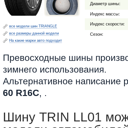
Диаметр шины:
Индекс массы:
Индекс скорости:
все модели шин TRIANGLE
все размеры данной модели
Сезон:
На какие марки авто подходит
Превосходные шины произв
зимнего использования.
Альтернативное написание 
60 R16C
, .
Шину TRIN LL01 мож