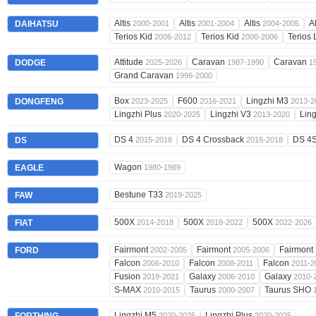
Altis
Altis
Altis
A
DAIHATSU
2000-2001
2001-2004
2004-2005
Terios Kid
Terios Kid
Terios
2006-2012
2000-2006
Attitude
Caravan
Caravan
DODGE
2025-2026
1987-1990
1
Grand Caravan
1996-2000
Box
F600
Lingzhi M3
DONGFENG
2023-2025
2016-2021
2013-2
Lingzhi Plus
Lingzhi V3
Lin
2020-2025
2013-2020
DS 4
DS 4 Crossback
DS 4
DS
2015-2018
2016-2018
Wagon
EAGLE
1980-1989
Bestune T33
FAW
2019-2025
500X
500X
500X
FIAT
2014-2018
2018-2022
2022-2026
Fairmont
Fairmont
Fairmont
FORD
2002-2005
2005-2006
Falcon
Falcon
Falcon
2006-2010
2008-2011
2011-2
Fusion
Galaxy
Galaxy
2019-2021
2006-2010
2010-
S-MAX
Taurus
Taurus SHO
2010-2015
2000-2007
Lingzhi M5
Lingzhi Plus
2020-2025
2020-2025