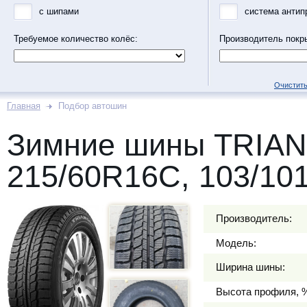
с шипами
система антип
Требуемое количество колёс:
Производитель покр
Очистить
Главная
Подбор автошин
Зимние шины TRIAN
215/60R16C, 103/10
Производитель:
Модель:
Ширина шины:
Высота профиля, 