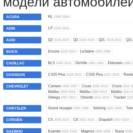
модели автомобилей
RL
ACURA
1996-2004
UT
AION
2025-2026
Q2
Q2
Q2L
Q2
AUDI
2016-2020
2020-2026
2019-2021
Encore
LeSabre
BUICK
2020-2024
1992-1999
BLS
DeVille
Eldorado
CADILLAC
2005-2010
1985-1993
1986-
CS35 Plus
CS35 Plus
Raet
CHANGAN
2018-2022
2021-2025
Camaro
Cruze
Cruze
CHEVROLET
1993-1997
2008-2014
2015-2
Malibu
Malibu
Malibu
2004-2008
2008-2012
2013-
Omega
Orlando
Tracker
2007-2012
2011-2018
202
Grand Voyager
Sebring
Tow
CHRYSLER
1990-1995
2001-2006
C5
C8
Dispatch
CITROËN
2008-2016
2002-2014
2007-2015
Evanda
Magnus
Tosca
DAEWOO
2003-2006
2000-2006
2006