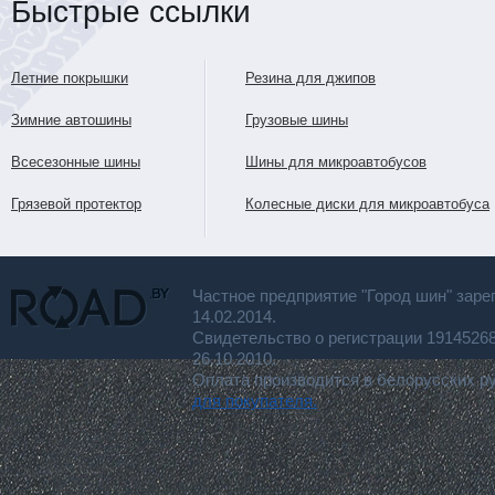
Быстрые ссылки
Летние покрышки
Резина для джипов
Зимние автошины
Грузовые шины
Всесезонные шины
Шины для микроавтобусов
Грязевой протектор
Колесные диски для микроавтобуса
Частное предприятие "Город шин" заре
14.02.2014.
Свидетельство о регистрации 191452
26.10.2010.
Оплата производится в белорусских р
для покупателя.