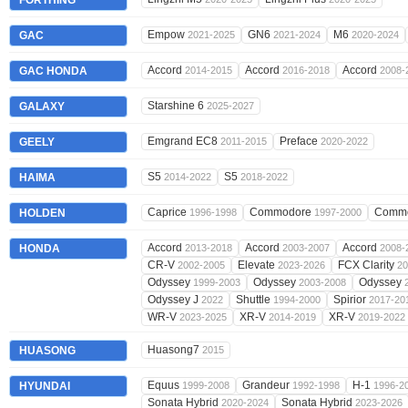
FORTHING
Empow
GN6
M6
GAC
2021-2025
2021-2024
2020-2024
Accord
Accord
Accord
GAC HONDA
2014-2015
2016-2018
2008-
Starshine 6
GALAXY
2025-2027
Emgrand EC8
Preface
GEELY
2011-2015
2020-2022
S5
S5
HAIMA
2014-2022
2018-2022
Caprice
Commodore
Comm
HOLDEN
1996-1998
1997-2000
Accord
Accord
Accord
HONDA
2013-2018
2003-2007
2008-
CR-V
Elevate
FCX Clarity
2002-2005
2023-2026
20
Odyssey
Odyssey
Odyssey
1999-2003
2003-2008
Odyssey J
Shuttle
Spirior
2022
1994-2000
2017-20
WR-V
XR-V
XR-V
2023-2025
2014-2019
2019-2022
Huasong7
HUASONG
2015
Equus
Grandeur
H-1
HYUNDAI
1999-2008
1992-1998
1996-2
Sonata Hybrid
Sonata Hybrid
2020-2024
2023-2026