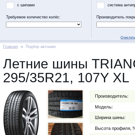
с шипами
система антип
Требуемое количество колёс:
Производитель покр
Очистить
Главная
Подбор автошин
Летние шины TRIA
295/35R21, 107Y XL
Производитель:
Модель:
Ширина шины:
Высота профиля, 