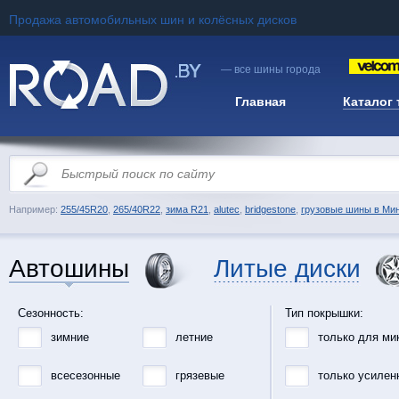
Продажа автомобильных шин и колёсных дисков
— все шины города
Главная
Каталог
Например:
255/45R20
,
265/40R22
,
зима R21
,
alutec
,
bridgestone
,
грузовые шины в Ми
Автошины
Литые диски
Сезонность:
Тип покрышки:
зимние
летние
только для ми
всесезонные
грязевые
только усилен