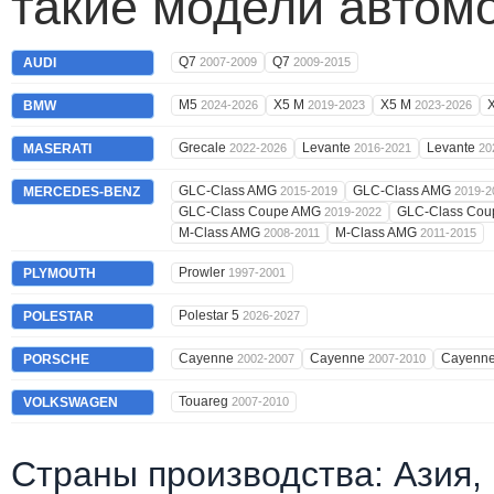
такие модели автом
Q7
Q7
AUDI
2007-2009
2009-2015
M5
X5 M
X5 M
BMW
2024-2026
2019-2023
2023-2026
Grecale
Levante
Levante
MASERATI
2022-2026
2016-2021
20
GLC-Class AMG
GLC-Class AMG
MERCEDES-BENZ
2015-2019
2019-2
GLC-Class Coupe AMG
GLC-Class Co
2019-2022
M-Class AMG
M-Class AMG
2008-2011
2011-2015
Prowler
PLYMOUTH
1997-2001
Polestar 5
POLESTAR
2026-2027
Cayenne
Cayenne
Cayenn
PORSCHE
2002-2007
2007-2010
Touareg
VOLKSWAGEN
2007-2010
Страны производства: Азия,