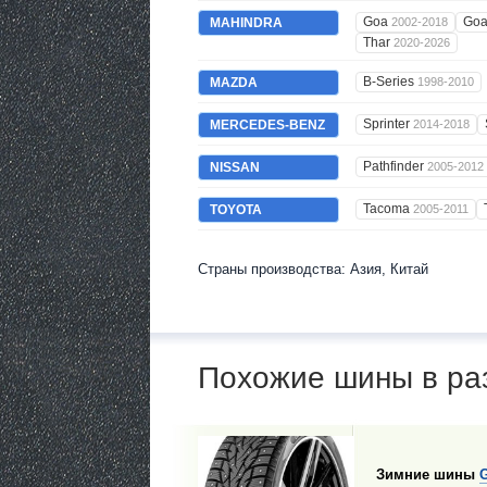
Goa
Go
MAHINDRA
2002-2018
Thar
2020-2026
B-Series
MAZDA
1998-2010
Sprinter
MERCEDES-BENZ
2014-2018
Pathfinder
NISSAN
2005-2012
Tacoma
TOYOTA
2005-2011
Страны производства: Азия, Китай
Похожие шины в ра
Зимние шины