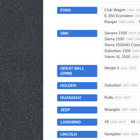
Club Wagon
FORD
1993-19
E-350 Econoline
199
Ranger
1998-2000
Savana 1500
GMC
2003-2
Sierra 1500
1988-199
Sierra 2500HD Clas
Suburban 1500
2000
Yukon XL 2500
2000
Wingle 5
GREAT WALL
2011-2020
(GWM)
Suburban
HOLDEN
1997-2001
Ruitu
HUANGHAI
2016-2024
Wrangler
JEEP
1997-2006
X6
X9
LANDWIND
2002-2012
20
Navigator
LINCOLN
1998-2000