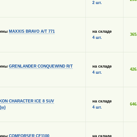
2 шт.
шины
MAXXIS BRAVO A/T 771
на складе
365
4 шт.
шины
GRENLANDER CONQUEWIND R/T
на складе
426
4 шт.
IKON CHARACTER ICE 8 SUV
на складе
646
(ш)
4 шт.
шины
COMFORSER CF1100
на складе