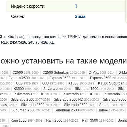
Индекс скорости:
T
Сезон:
Зима
 (eXtra Load) производства компании ТРИНГЛ для зимнего использован
 R16, 245/75/16, 245 75 R16
, XL.
жно установить на такие модели
C2500
C2500 Suburban
D-Max
D-M
2-2006
1988-2000
1992-1999
2008-2014
Express 2500
Express 3500
Express 3500
002
2003-2025
1996-2002
2003-2025
G30
G30
K1500
K1500 Suburban
010-2025
1971-1977
1978-1996
1988-1999
1
K3500
Savana
Silverado 1500
Silve
2-1999
1988-2000
2010-2026
1999-2002
sic
Silverado 1500 HD
Silverado 1500 HD
Silverado 15
2007
2001-2002
2003
Silverado 2500
Silverado 2500 HD
Silverado 250
-2006
2007-2010
2001-2002
lassic
Silverado 3500
Silverado 3500
Sonora
2007
2001-2002
2003
2000-2006
Suburban 2500
Suburban 2500
Tahoe
-2006
2007-2011
2000-2006
1995-2000
Ram 1500
Ram 2500
Ram 3500
Sprin
1994
1994-2001
1994-2002
1994-2002
4-2003