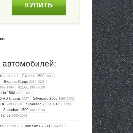
КУПИТЬ
ия.
 автомобилей:
ax
Express 1500
2019-2021
2008
Express Cargo
2010-2025
K2500
992-1999
1988-2000
rado 1500
2003-2006
00 HD Classic
Silverado 2500
2007
1999-2002
0 HD
Silverado 2500 HD
2003-2006
2007-2010
Suburban 1500
1992-1999
Tahoe
2000-2006
ter
Ram Van B2500
2007-2009
1994-2003