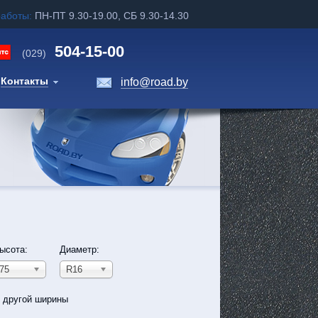
работы:
ПН-ПТ 9.30-19.00, СБ 9.30-14.30
504-15-00
(029)
Контакты
info@road.by
ысота:
Диаметр:
75
R16
ь другой ширины