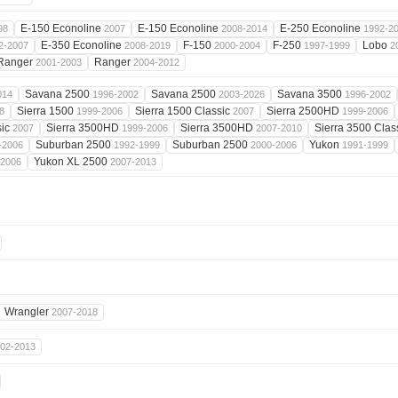
E-150 Econoline
E-150 Econoline
E-250 Econoline
98
2007
2008-2014
1992-2
E-350 Econoline
F-150
F-250
Lobo
2-2007
2008-2019
2000-2004
1997-1999
2
Ranger
Ranger
2001-2003
2004-2012
Savana 2500
Savana 2500
Savana 3500
014
1996-2002
2003-2026
1996-2002
Sierra 1500
Sierra 1500 Classic
Sierra 2500HD
8
1999-2006
2007
1999-2006
sic
Sierra 3500HD
Sierra 3500HD
Sierra 3500 Clas
2007
1999-2006
2007-2010
Suburban 2500
Suburban 2500
Yukon
-2006
1992-1999
2000-2006
1991-1999
Yukon XL 2500
-2006
2007-2013
Wrangler
2007-2018
02-2013