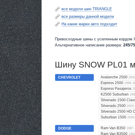
все модели шин TRIANGLE
все размеры данной модели
На какие марки авто подходит
Превосходные шины c усиленным кордом XL
Альтернативное написание размера:
245/75
Шину SNOW PL01 мо
Avalanche 2500
CHEVROLET
200
Express 2500
1996-2
Express Pasajeros
2
K2500 Suburban
199
Silverado 1500 Clas
Silverado 2500
2003
Silverado 2500 HD C
Suburban 1500
2000
Ram Van B350
DODGE
1987-
Ram Van B3500
199