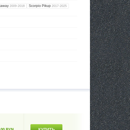
etaway
Scorpio Pikup
2009-2018
2017-2025
КУПИТЬ
.00 BYN