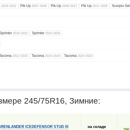
a
Pik Up
Pik Up
Pik Up
Scorpio G
2019-2022
2007-2009
2009-2017
2017-2025
Sprinter
Sprinter
2018-2022
2023-2026
Tacoma
Tacoma
Tacoma
2012-2015
2016-2019
2020-2023
змере 245/75R16, Зимние:
GRENLANDER ICEDEFENSOR STUD III
на складе
296