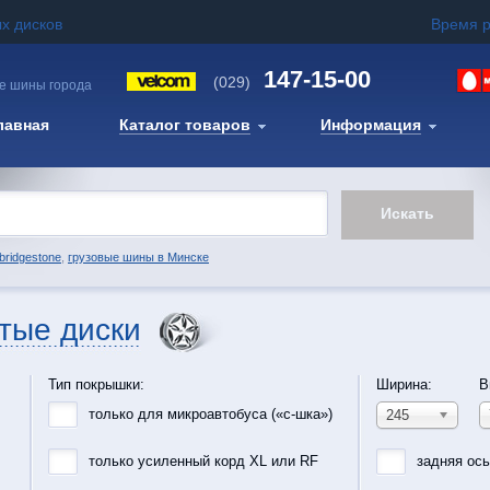
х дисков
Время 
147-15-00
(029)
е шины города
лавная
Каталог товаров
Информация
bridgestone
,
грузовые шины в Минске
тые диски
Тип покрышки:
Ширина:
В
только для микроавтобуса («с-шка»)
245
только усиленный корд XL или RF
задняя ос