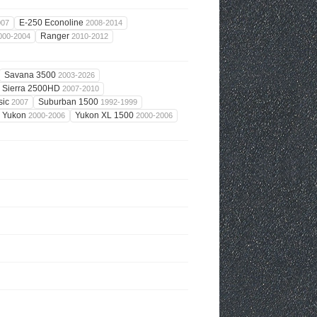
E-250 Econoline
007
2008-2014
Ranger
000-2004
2010-2012
Savana 3500
2003-2026
Sierra 2500HD
2007-2010
sic
Suburban 1500
2007
1992-1999
Yukon
Yukon XL 1500
2000-2006
2000-2006