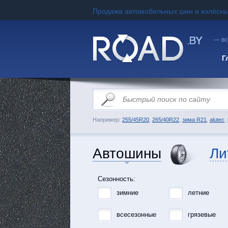
Продажа автомобильных шин и колёсны
— вс
Г
Например:
255/45R20
,
265/40R22
,
зима R21
,
alutec
,
Автошины
Ли
Сезонность:
зимние
летние
всесезонные
грязевые