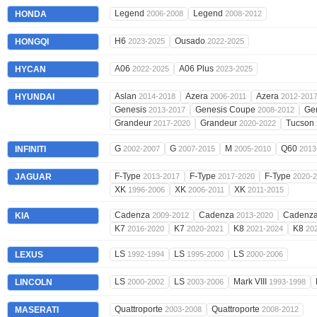
Legend
Legend
HONDA
2006-2008
2008-2012
H6
Ousado
HONGQI
2023-2025
2022-2025
A06
A06 Plus
HYCAN
2022-2025
2023-2025
Aslan
Azera
Azera
HYUNDAI
2014-2018
2006-2011
2012-201
Genesis
Genesis Coupe
Ge
2013-2017
2008-2012
Grandeur
Grandeur
Tucson
2017-2020
2020-2022
G
G
M
Q60
INFINITI
2002-2007
2007-2015
2005-2010
2013
F-Type
F-Type
F-Type
JAGUAR
2013-2017
2017-2020
2020-
XK
XK
XK
1996-2006
2006-2011
2011-2015
Cadenza
Cadenza
Cadenz
KIA
2009-2012
2013-2020
K7
K7
K8
K8
2016-2020
2020-2021
2021-2024
20
LS
LS
LS
LEXUS
1992-1994
1995-2000
2000-2006
LS
LS
Mark VIII
LINCOLN
2000-2002
2003-2006
1993-1998
Quattroporte
Quattroporte
MASERATI
2003-2008
2008-2012