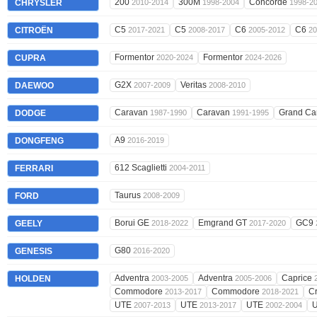
200
300M
Concorde
CHRYSLER
2010-2014
1998-2004
1998-2
C5
C5
C6
C6
CITROËN
2017-2021
2008-2017
2005-2012
20
Formentor
Formentor
CUPRA
2020-2024
2024-2026
G2X
Veritas
DAEWOO
2007-2009
2008-2010
Caravan
Caravan
Grand Ca
DODGE
1987-1990
1991-1995
A9
DONGFENG
2016-2019
612 Scaglietti
FERRARI
2004-2011
Taurus
FORD
2008-2009
Borui GE
Emgrand GT
GC9
GEELY
2018-2022
2017-2020
G80
GENESIS
2016-2020
Adventra
Adventra
Caprice
HOLDEN
2003-2005
2005-2006
Commodore
Commodore
C
2013-2017
2018-2021
UTE
UTE
UTE
2007-2013
2013-2017
2002-2004