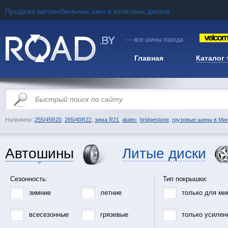
Продажа автомобильных шин и колёсных дисков
— все шины города
Главная
Каталог
Например:
255/45R20
,
265/40R22
,
зима R21
,
alutec
,
bridgestone
,
грузовые шины в Ми
Автошины
Литые диски
Сезонность:
Тип покрышки:
зимние
летние
только для ми
всесезонные
грязевые
только усилен