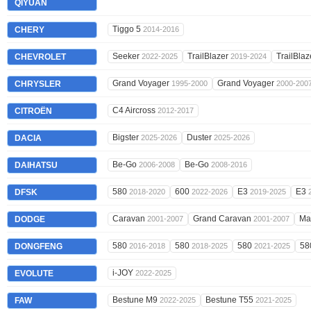
QIYUAN
Tiggo 5
CHERY
2014-2016
Seeker
TrailBlazer
TrailBla
CHEVROLET
2022-2025
2019-2024
Grand Voyager
Grand Voyager
CHRYSLER
1995-2000
2000-200
C4 Aircross
CITROËN
2012-2017
Bigster
Duster
DACIA
2025-2026
2025-2026
Be-Go
Be-Go
DAIHATSU
2006-2008
2008-2016
580
600
E3
E3
DFSK
2018-2020
2022-2026
2019-2025
Caravan
Grand Caravan
Ma
DODGE
2001-2007
2001-2007
580
580
580
58
DONGFENG
2016-2018
2018-2025
2021-2025
i-JOY
EVOLUTE
2022-2025
Bestune M9
Bestune T55
FAW
2022-2025
2021-2025