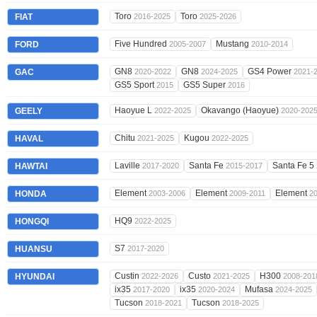
Toro
Toro
FIAT
2016-2025
2025-2026
Five Hundred
Mustang
FORD
2005-2007
2010-2014
GN8
GN8
GS4 Power
GAC
2020-2022
2024-2025
2021-
GS5 Sport
GS5 Super
2015
2016
Haoyue L
Okavango (Haoyue)
GEELY
2022-2025
2020-202
Chitu
Kugou
HAVAL
2021-2025
2022-2025
Laville
Santa Fe
Santa Fe 5
HAWTAI
2017-2020
2015-2017
Element
Element
Element
HONDA
2003-2006
2009-2011
2
HQ9
HONGQI
2022-2025
S7
HUANSU
2017-2020
Custin
Custo
H300
HYUNDAI
2022-2026
2021-2025
2008-201
ix35
ix35
Mufasa
2017-2020
2020-2024
2024-2025
Tucson
Tucson
2018-2021
2018-2025