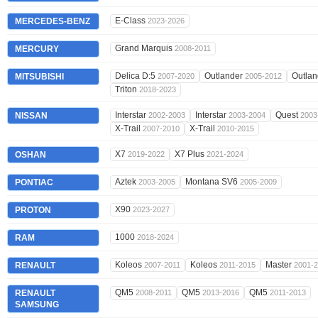
E-Class
MERCEDES-BENZ
2023-2026
Grand Marquis
MERCURY
2008-2011
Delica D:5
Outlander
Outla
MITSUBISHI
2007-2020
2005-2012
Triton
2018-2023
Interstar
Interstar
Quest
NISSAN
2002-2003
2003-2004
2003
X-Trail
X-Trail
2007-2010
2010-2015
X7
X7 Plus
OSHAN
2019-2022
2021-2024
Aztek
Montana SV6
PONTIAC
2003-2005
2005-2009
X90
PROTON
2023-2027
1000
RAM
2018-2024
Koleos
Koleos
Master
RENAULT
2007-2011
2011-2015
2001-
QM5
QM5
QM5
RENAULT
2008-2011
2013-2016
2011-2013
SAMSUNG