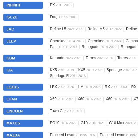
EX
INFINITI
2011-2013
Fargo
ISUZU
1995-2001
Refine L5
Refine M5
Refin
JAC
2021-2025
2012-2022
Cherokee
Cherokee
Compa
JEEP
2014-2018
2019-2024
Patriot
Renegade
Renegad
2011-2017
2014-2022
Korando
Torres
Torres
KGM
2023-2026
2023-2026
2026-
KX5
KX5
Sportage
KIA
2016-2019
2019-2023
2018-202
Sportage R
2011-2016
LBX
LM
RX
RX
LEXUS
2023-2026
2019-2023
2000-2003
X60
X60
X60
X
LIFAN
2011-2015
2016-2023
2015-2016
Town Car
LINCOLN
2003-2011
EG10
G10
G10 Max
MAXUS
2016-2022
2016-2021
2024-20
Proceed Levante
Proceed Levante
MAZDA
1995-1997
1997