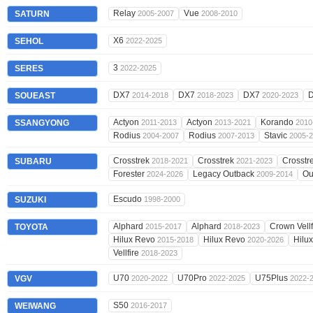
Relay
Vue
SATURN
2005-2007
2008-2010
X6
SEHOL
2022-2025
3
SERES
2022-2025
DX7
DX7
DX7
D
SOUEAST
2014-2018
2018-2023
2020-2023
Actyon
Actyon
Korando
SSANGYONG
2011-2013
2013-2021
2010
Rodius
Rodius
Stavic
2004-2007
2007-2013
2005-
Crosstrek
Crosstrek
Crosstr
SUBARU
2018-2021
2021-2023
Forester
Legacy Outback
Ou
2024-2026
2009-2014
Escudo
SUZUKI
1998-2000
Alphard
Alphard
Crown Vell
TOYOTA
2015-2017
2018-2023
Hilux Revo
Hilux Revo
Hilu
2015-2018
2020-2026
Vellfire
2018-2023
U70
U70Pro
U75Plus
VGV
2020-2022
2022-2025
2022-
S50
WEIWANG
2016-2017