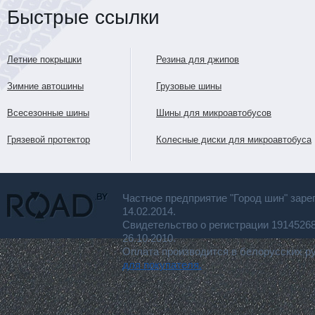
Быстрые ссылки
Летние покрышки
Резина для джипов
Зимние автошины
Грузовые шины
Всесезонные шины
Шины для микроавтобусов
Грязевой протектор
Колесные диски для микроавтобуса
Частное предприятие "Город шин" заре
14.02.2014.
Свидетельство о регистрации 191452
26.10.2010.
Оплата производится в белорусских р
для покупателя.