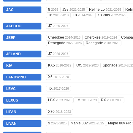
8
JS8
Refine L5
Ref
JAC
2025
2021-2025
2021-2025
T6
T8
X8 Plus
2015-2018
2014-2016
2022-2025
J7
JAECOO
2025-2027
Cherokee
Cherokee
Compa
JEEP
2014-2018
2019-2024
Renegade
Renegade
2022-2026
2018-2026
J7
JELAND
2026-2027
KX5
KX5
Sportage
KIA
2016-2019
2019-2023
2018-202
X5
LANDWIND
2016-2020
TX
LEVC
2017-2026
LBX
LM
RX
LEXUS
2023-2026
2019-2023
2000-2003
X70
LIFAN
2018-2023
9
Maple 80v
Maple 80v Pro
LIVAN
2023-2025
2021-2025