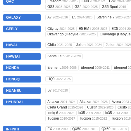
Emzoom
GN8
GN8
GAC
2023-2025
2020-2022
2024-202
GS3
GS4
GS5 Sport
2023-2025
2020-2025
2015
A7
E5
Starshine 7
GALAXY
2025-2026
2024-2026
2026-2027
Cityray
E5 EM-i
EX5
GEELY
2024-2025
2025-2027
2024-20
Okavango (Haoyue)
Okavango (Haoyue
2020-2025
Chitu
Jolion
Jolion
HAVAL
2021-2025
2021-2024
2024-202
Santa Fe 5
HAWTAI
2017-2020
Element
Element
Element
HONDA
2003-2006
2009-2011
2
HQ9
HONGQI
2022-2025
S7
HUANSU
2017-2020
Alcazar
Alcazar
Azera
HYUNDAI
2021-2024
2024-2026
2023-
Creta Grand
Custin
Custo
2025-2026
2022-2026
2
Ioniq 6
ix35
ix35
2025-2026
2009-2013
2013-2018
Tucson
Tucson
Tucson
2010-2017
2015-2022
2018
EX
QX50
QX50
INFINITI
2008-2013
2013-2016
2016-2018