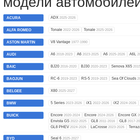
модели автомобилей
ADX
ACURA
2025-2026
Tonale
Tonale
ALFA ROMEO
2022-2026
2025-2026
V8 Vantage
ASTON MARTIN
1977-1990
A6
A6
A6
A6L
AUDI
2018-2023
2023-2025
2025-2026
2
BJ20
BJ30
Senova X65
BAIC
2016-2020
2020-2023
201
RC-6
RS-5
Sea Of Clouds
BAOJUN
2019-2023
2019-2023
2
X80
BELGEE
2025-2027
5 Series
iX1
iX2
BMW
2023-2026
2022-2026
2024-2026
Encore
Encore
Encore GX
BUICK
2020-2024
2024-2026
2
Envista GS
GL8
GL8
2022-2025
2011-2016
2017-2
GL8 PHEV
LaCrosse
Terra
2024-2026
2023-2026
Seal 6
BYD
2025-2027