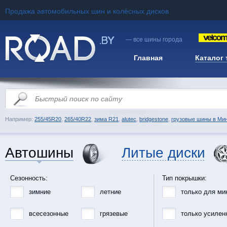
Продажа автомобильных шин и колёсных дисков
— все шины города
Главная
Каталог
Например:
255/45R20
,
265/40R22
,
зима R21
,
alutec
,
bridgestone
,
грузовые шины в Ми
Автошины
Литые диски
Сезонность:
Тип покрышки:
зимние
летние
только для ми
всесезонные
грязевые
только усилен