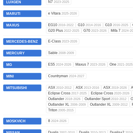
N7
LUXGEN
2023-2025
e Vitara
MARUTI
2025-2026
EG10
G10
G10
MAXUS
2016-2022
2014-2016
2016-2025
G20 Plus
G70
Mifa 7
2022-2025
2023-2026
2024-2
E-Class
MERCEDES-BENZ
2023-2026
Sable
MERCURY
2008-2009
ES5
Maxus 7
One
MG
2024-2026
2023-2026
2021-2025
Countryman
MINI
2024-2027
ASX
ASX
ASX
MITSUBISHI
2010-2012
2013-2016
2019-2026
Eclipse Cross
Eclipse Cross
2017-2025
2020-2026
Outlander
Outlander Sport
O
2018-2026
2010-2012
Outlander XL
Outlander XL
2006-2009
2009-2012
Triton
2005-2015
8
MOSKVICH
2024-2026
Dualis
Dualis
Dualis+2
NISSAN
2007-2010
2010-2013
2010