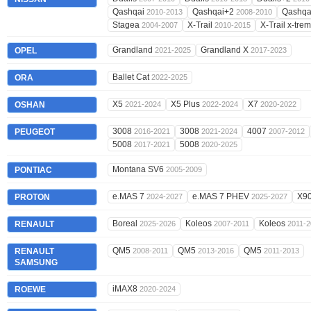
Qashqai
Qashqai+2
Qashqa
2010-2013
2008-2010
Stagea
X-Trail
X-Trail x-tre
2004-2007
2010-2015
Grandland
Grandland X
OPEL
2021-2025
2017-2023
Ballet Cat
ORA
2022-2025
X5
X5 Plus
X7
OSHAN
2021-2024
2022-2024
2020-2022
3008
3008
4007
PEUGEOT
2016-2021
2021-2024
2007-2012
5008
5008
2017-2021
2020-2025
Montana SV6
PONTIAC
2005-2009
e.MAS 7
e.MAS 7 PHEV
X9
PROTON
2024-2027
2025-2027
Boreal
Koleos
Koleos
RENAULT
2025-2026
2007-2011
2011-2
QM5
QM5
QM5
RENAULT
2008-2011
2013-2016
2011-2013
SAMSUNG
iMAX8
ROEWE
2020-2024