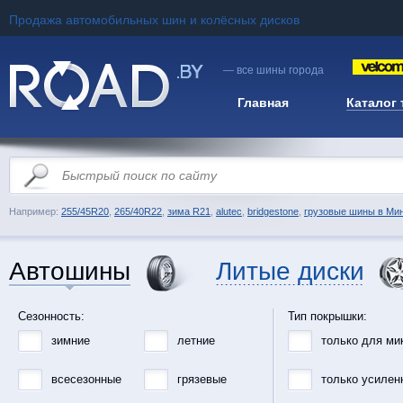
Продажа автомобильных шин и колёсных дисков
— все шины города
Главная
Каталог
Например:
255/45R20
,
265/40R22
,
зима R21
,
alutec
,
bridgestone
,
грузовые шины в Ми
Автошины
Литые диски
Сезонность:
Тип покрышки:
зимние
летние
только для ми
всесезонные
грязевые
только усилен