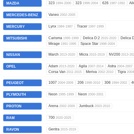
323
323
626
Al
MAZDA
1994-2000
1998-2004
1987-1992
Vaneo
MERCEDES-BENZ
2002-2005
Lynx
Tracer
MERCURY
1984-1987
1997-1999
Carisma
Delica D:2
Delica 
MITSUBISHI
1995-1999
2015-2020
Mirage
Space Star
1991-1995
1998-2004
March
Micra
NV200
NISSAN
2013-2020
2015-2019
2013-20
Adam
Agila
Astra
OPEL
2013-2020
2007-2014
2004-2007
Corsa Van
Meriva
Tigra
2011-2015
2002-2010
2004
1007
206
306
4
PEUGEOT
2004-2009
1998-2010
1994-2002
Neon
Neon
PLYMOUTH
1995-1999
2000-2001
Arena
Jumbuck
PROTON
2002-2009
2003-2010
700
RAM
2020-2025
Gentra
RAVON
2015-2019