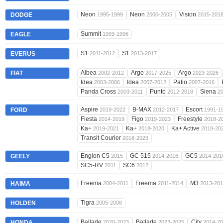
Neon
Neon
Vision
DODGE
1995-1999
2000-2005
2015-201
Summit
EAGLE
1993-1996
S1
S1
EVERUS
2011-2012
2013-2017
Albea
Argo
Argo
FIAT
2002-2012
2017-2025
2023-2026
Idea
Idea
Palio
2003-2006
2007-2012
2007-2016
Panda Cross
Punto
Siena
2003-2011
2012-2018
2
Aspire
B-MAX
Escort
FORD
2019-2022
2012-2017
1991-1
Fiesta
Figo
Freestyle
2014-2019
2019-2023
2018-2
Ka+
Ka+
Ka+ Active
2019-2021
2018-2020
2018-20
Transit Courier
2018-2023
Englon C5
GC 515
GC5
GEELY
2015
2014-2016
2014-201
SC5-RV
SC6
2011
2012
Freema
Freema
M3
HAIMA
2004-2011
2011-2014
2013-20
Tigra
HOLDEN
2005-2008
Ballade
Ballade
City
HONDA
2020-2023
2023-2025
2014-2