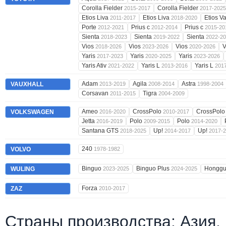
Corolla Fielder
Corolla Fielder
2015-2017
2017-2025
Etios Liva
Etios Liva
Etios V
2011-2017
2018-2020
Porte
Prius c
Prius c
2012-2021
2012-2014
2015-20
Sienta
Sienta
Sienta
2018-2023
2019-2022
2022-2
Vios
Vios
Vios
V
2018-2026
2023-2026
2020-2026
Yaris
Yaris
Yaris
2017-2023
2020-2025
2023-2026
Yaris Ativ
Yaris L
Yaris L
2021-2022
2013-2016
201
Adam
Agila
Astra
VAUXHALL
2013-2019
2008-2014
1998-2004
Corsavan
Tigra
2011-2015
2004-2009
Ameo
CrossPolo
CrossPol
VOLKSWAGEN
2016-2020
2010-2017
Jetta
Polo
Polo
2016-2019
2009-2015
2014-2020
Santana GTS
Up!
Up!
2018-2025
2014-2017
2017-
240
VOLVO
1978-1982
Binguo
Binguo Plus
Hongg
WULING
2023-2025
2024-2025
Forza
ZAZ
2010-2017
Страны производства: Азия,