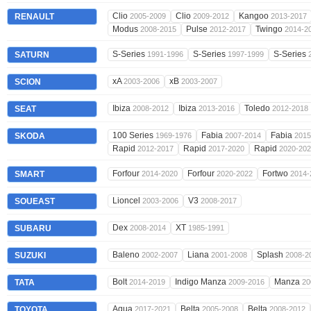
Clio
Clio
Kangoo
RENAULT
2005-2009
2009-2012
2013-2017
Modus
Pulse
Twingo
2008-2015
2012-2017
2014-2
S-Series
S-Series
S-Series
SATURN
1991-1996
1997-1999
xA
xB
SCION
2003-2006
2003-2007
Ibiza
Ibiza
Toledo
SEAT
2008-2012
2013-2016
2012-2018
100 Series
Fabia
Fabia
SKODA
1969-1976
2007-2014
2015
Rapid
Rapid
Rapid
2012-2017
2017-2020
2020-20
Forfour
Forfour
Fortwo
SMART
2014-2020
2020-2022
2014-
Lioncel
V3
SOUEAST
2003-2006
2008-2017
Dex
XT
SUBARU
2008-2014
1985-1991
Baleno
Liana
Splash
SUZUKI
2002-2007
2001-2008
2008-2
Bolt
Indigo Manza
Manza
TATA
2014-2019
2009-2016
20
Aqua
Belta
Belta
TOYOTA
2017-2021
2005-2008
2008-2012