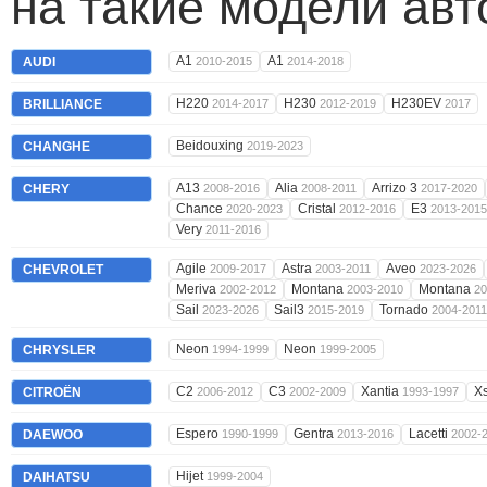
на такие модели ав
A1
A1
AUDI
2010-2015
2014-2018
H220
H230
H230EV
BRILLIANCE
2014-2017
2012-2019
2017
Beidouxing
CHANGHE
2019-2023
A13
Alia
Arrizo 3
CHERY
2008-2016
2008-2011
2017-2020
Chance
Cristal
E3
2020-2023
2012-2016
2013-2015
Very
2011-2016
Agile
Astra
Aveo
CHEVROLET
2009-2017
2003-2011
2023-2026
Meriva
Montana
Montana
2002-2012
2003-2010
20
Sail
Sail3
Tornado
2023-2026
2015-2019
2004-2011
Neon
Neon
CHRYSLER
1994-1999
1999-2005
C2
C3
Xantia
X
CITROËN
2006-2012
2002-2009
1993-1997
Espero
Gentra
Lacetti
DAEWOO
1990-1999
2013-2016
2002-
Hijet
DAIHATSU
1999-2004