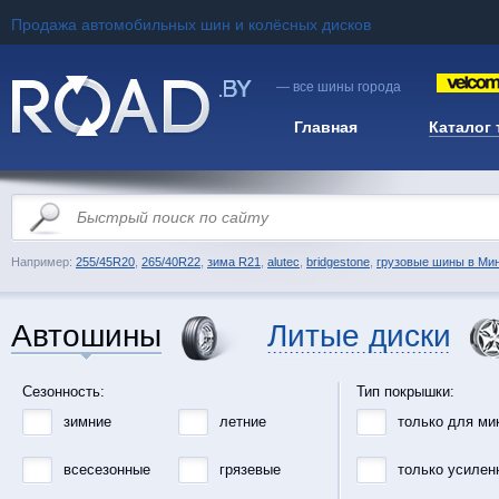
Продажа автомобильных шин и колёсных дисков
— все шины города
Главная
Каталог
Например:
255/45R20
,
265/40R22
,
зима R21
,
alutec
,
bridgestone
,
грузовые шины в Ми
Автошины
Литые диски
Сезонность:
Тип покрышки:
зимние
летние
только для ми
всесезонные
грязевые
только усилен