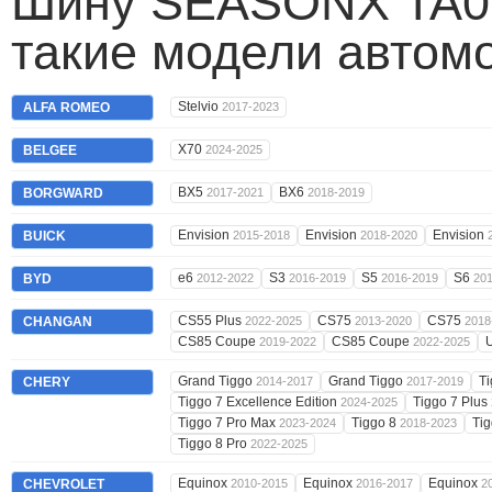
Шину SEASONX TA01
такие модели автом
Stelvio
ALFA ROMEO
2017-2023
X70
BELGEE
2024-2025
BX5
BX6
BORGWARD
2017-2021
2018-2019
Envision
Envision
Envision
BUICK
2015-2018
2018-2020
e6
S3
S5
S6
BYD
2012-2022
2016-2019
2016-2019
201
CS55 Plus
CS75
CS75
CHANGAN
2022-2025
2013-2020
2018
CS85 Coupe
CS85 Coupe
2019-2022
2022-2025
Grand Tiggo
Grand Tiggo
T
CHERY
2014-2017
2017-2019
Tiggo 7 Excellence Edition
Tiggo 7 Plus
2024-2025
Tiggo 7 Pro Max
Tiggo 8
Ti
2023-2024
2018-2023
Tiggo 8 Pro
2022-2025
Equinox
Equinox
Equinox
CHEVROLET
2010-2015
2016-2017
2