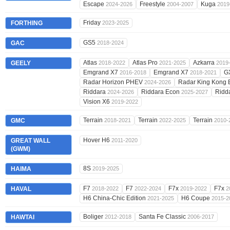
Escape
Freestyle
Kuga
2024-2026
2004-2007
2019
Friday
FORTHING
2023-2025
GS5
GAC
2018-2024
Atlas
Atlas Pro
Azkarra
GEELY
2018-2022
2021-2025
2019
Emgrand X7
Emgrand X7
G
2016-2018
2018-2021
Radar Horizon PHEV
Radar King Kong
2024-2026
Riddara
Riddara Econ
Ridd
2024-2026
2025-2027
Vision X6
2019-2022
Terrain
Terrain
Terrain
GMC
2018-2021
2022-2025
2010-
Hover H6
GREAT WALL
2011-2020
(GWM)
8S
HAIMA
2019-2025
F7
F7
F7x
F7x
HAVAL
2018-2022
2022-2024
2019-2022
2
H6 China-Chic Edition
H6 Coupe
2021-2025
2015-2
Boliger
Santa Fe Classic
HAWTAI
2012-2018
2006-2017