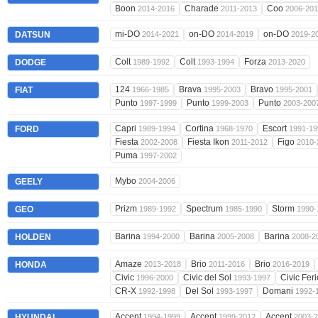
Boon
Charade
Coo
2014-2016
2011-2013
2006-20
mi-DO
on-DO
on-DO
DATSUN
2014-2021
2014-2019
2019-2
Colt
Colt
Forza
DODGE
1989-1992
1993-1994
2013-2020
124
Brava
Bravo
FIAT
1966-1985
1995-2003
1995-2001
Punto
Punto
Punto
1997-1999
1999-2003
2003-200
Capri
Cortina
Escort
FORD
1989-1994
1968-1970
1991-19
Fiesta
Fiesta Ikon
Figo
2002-2008
2011-2012
2010-
Puma
1997-2002
Mybo
GEELY
2004-2006
Prizm
Spectrum
Storm
GEO
1989-1992
1985-1990
1990-
Barina
Barina
Barina
HOLDEN
1994-2000
2005-2008
2008-2
Amaze
Brio
Brio
HONDA
2013-2018
2011-2016
2016-2019
Civic
Civic del Sol
Civic Fer
1996-2000
1993-1997
CR-X
Del Sol
Domani
1992-1998
1993-1997
1992-
Accent
Accent
Accent
HYUNDAI
1994-1999
1999-2012
2003-