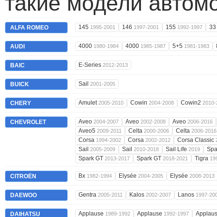
такие модели автом
145
146
155
3
ALFA ROMEO
1995-2001
1997-2001
1992-1997
4000
4000
5+5
AUDI
1980-1984
1985-1987
1981-1983
E-Series
BAIC
2012-2013
Sail
BUICK
2001-2005
Amulet
Cowin
Cowin2
CHERY
2005-2010
2004-2008
2010-
Aveo
Aveo
Aveo
CHEVROLET
2004-2007
2002-2008
2006-2016
Aveo5
Celta
Celta
2009-2011
2000-2006
2006-2016
Corsa
Corsa
Corsa Classic
1994-2002
2002-2012
Sail
Sail
Sail Life
Spa
2005-2009
2010-2018
2019
Spark GT
Spark GT
Tigra
2013-2017
2018-2021
19
Bx
Elysée
Elysée
CITROËN
1982-1994
2004-2005
2008-2013
Gentra
Kalos
Lanos
DAEWOO
2005-2011
2002-2007
1997-20
Applause
Applause
Applau
DAIHATSU
1989-1992
1992-1997