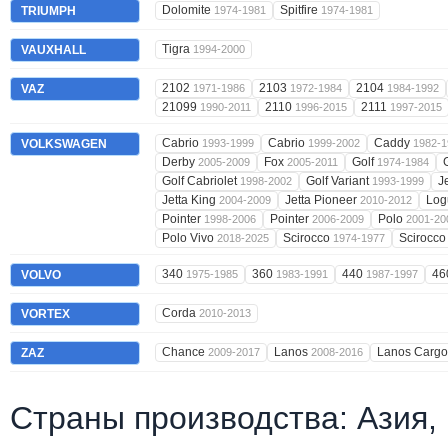
Dolomite
Spitfire
TRIUMPH
1974-1981
1974-1981
Tigra
VAUXHALL
1994-2000
2102
2103
2104
VAZ
1971-1986
1972-1984
1984-1992
21099
2110
2111
1990-2011
1996-2015
1997-2015
Cabrio
Cabrio
Caddy
VOLKSWAGEN
1993-1999
1999-2002
1982-1
Derby
Fox
Golf
2005-2009
2005-2011
1974-1984
Golf Cabriolet
Golf Variant
J
1998-2002
1993-1999
Jetta King
Jetta Pioneer
Lo
2004-2009
2010-2012
Pointer
Pointer
Polo
1998-2006
2006-2009
2001-20
Polo Vivo
Scirocco
Scirocc
2018-2025
1974-1977
340
360
440
46
VOLVO
1975-1985
1983-1991
1987-1997
Corda
VORTEX
2010-2013
Chance
Lanos
Lanos Carg
ZAZ
2009-2017
2008-2016
Страны производства: Азия,