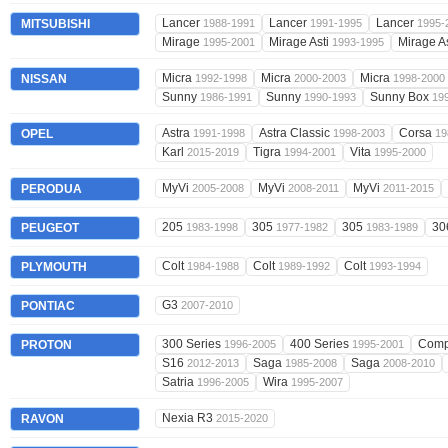
Lancer
Lancer
Lancer
MITSUBISHI
1988-1991
1991-1995
1995-
Mirage
Mirage Asti
Mirage A
1995-2001
1993-1995
Micra
Micra
Micra
NISSAN
1992-1998
2000-2003
1998-2000
Sunny
Sunny
Sunny Box
1986-1991
1990-1993
19
Astra
Astra Classic
Corsa
OPEL
1991-1998
1998-2003
19
Karl
Tigra
Vita
2015-2019
1994-2001
1995-2000
MyVi
MyVi
MyVi
PERODUA
2005-2008
2008-2011
2011-2015
205
305
305
30
PEUGEOT
1983-1998
1977-1982
1983-1989
Colt
Colt
Colt
PLYMOUTH
1984-1988
1989-1992
1993-1994
G3
PONTIAC
2007-2010
300 Series
400 Series
Comp
PROTON
1996-2005
1995-2001
S16
Saga
Saga
2012-2013
1985-2008
2008-2010
Satria
Wira
1996-2005
1995-2007
Nexia R3
RAVON
2015-2020