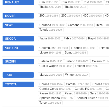
Clio
Clio
Clio
Cl
RENAULT
1990-1996
1996-1998
1998-2001
Thalia
Thalia
2002-2008
2008-2013
200
200
400
40
ROVER
1985-1989
1989-1999
1990-1998
Cordoba
Cordoba
Ibiza
SEAT
1993-2002
2002-2010
198
Toledo
1991-1999
Fabia
Fabia
Rapid
SKODA
1999-2007
2007-2014
1984-199
Columbuss
E series
Estratt
SUBARU
1994-1998
1994-1998
Libero
Sumo
1994-1998
1994-1998
Baleno
Baleno
Celerio
SUZUKI
1995-1998
1999-2002
2014
Cultus Wagon
Esteem
1998-2002
1999-2002
Manza
Winger
TATA
2009-2016
2007-2017
Corolla
Corolla
Corolla
TOYOTA
1970-1974
1974-1980
1979
Corolla Ceres
Corolla FX
Co
1992-1999
1992-1995
Paseo
Paseo
Sera
1992-1995
1995-1999
1990-199
Sprinter Marino
Sprinter Trueno
1992-1997
1983-19
Tercel
1994-1998