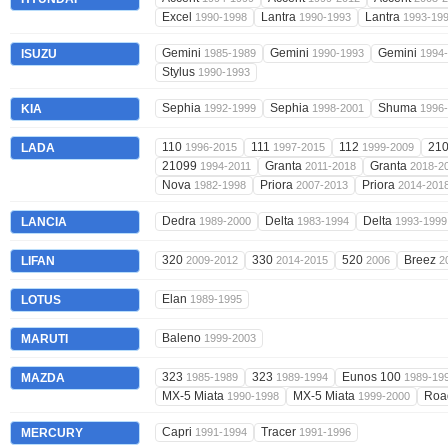
Excel
Lantra
Lantra
1990-1998
1990-1993
1993-19
Gemini
Gemini
Gemini
ISUZU
1985-1989
1990-1993
1994
Stylus
1990-1993
Sephia
Sephia
Shuma
KIA
1992-1999
1998-2001
1996
110
111
112
21
LADA
1996-2015
1997-2015
1999-2009
21099
Granta
Granta
1994-2011
2011-2018
2018-2
Nova
Priora
Priora
1982-1998
2007-2013
2014-201
Dedra
Delta
Delta
LANCIA
1989-2000
1983-1994
1993-1999
320
330
520
Breez
LIFAN
2009-2012
2014-2015
2006
2
Elan
LOTUS
1989-1995
Baleno
MARUTI
1999-2003
323
323
Eunos 100
MAZDA
1985-1989
1989-1994
1989-19
MX-5 Miata
MX-5 Miata
Roa
1990-1998
1999-2000
Capri
Tracer
MERCURY
1991-1994
1991-1996