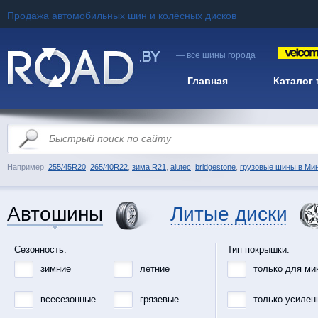
Продажа автомобильных шин и колёсных дисков
— все шины города
Главная
Каталог
Например:
255/45R20
,
265/40R22
,
зима R21
,
alutec
,
bridgestone
,
грузовые шины в Ми
Автошины
Литые диски
Сезонность:
Тип покрышки:
зимние
летние
только для ми
всесезонные
грязевые
только усилен