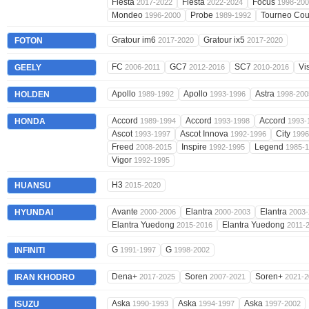
Fiesta
Fiesta
Focus
2017-2022
2022-2024
1998-20
Mondeo
Probe
Tourneo Cou
1996-2000
1989-1992
Gratour im6
Gratour ix5
FOTON
2017-2020
2017-2020
FC
GC7
SC7
Vi
GEELY
2006-2011
2012-2016
2010-2016
Apollo
Apollo
Astra
HOLDEN
1989-1992
1993-1996
1998-200
Accord
Accord
Accord
HONDA
1989-1994
1993-1998
1993-
Ascot
Ascot Innova
City
1993-1997
1992-1996
1996
Freed
Inspire
Legend
2008-2015
1992-1995
1985-
Vigor
1992-1995
H3
HUANSU
2015-2020
Avante
Elantra
Elantra
HYUNDAI
2000-2006
2000-2003
2003-
Elantra Yuedong
Elantra Yuedong
2015-2016
2011-
G
G
INFINITI
1991-1997
1998-2002
Dena+
Soren
Soren+
IRAN KHODRO
2017-2025
2007-2021
2021-2
Aska
Aska
Aska
ISUZU
1990-1993
1994-1997
1997-2002