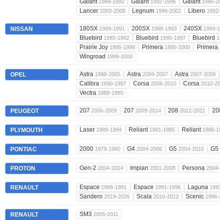
Galant
Galant
Galant
1989-1992
1992-1996
1996-2
Lancer
Legnum
Libero
2003-2008
1996-2002
1992
180SX
200SX
240SX
NISSAN
1989-1991
1988-1993
1989-
Bluebird
Bluebird
Bluebird
1985-1992
1995-1997
1
Prairie Joy
Primera
Primera
1995-1998
1995-2000
Wingroad
1999-2000
Astra
Astra
Astra
OPEL
1998-2005
2004-2007
2007-2009
Calibra
Corsa
Corsa
1990-1997
2006-2010
2010-2
Vectra
1988-1995
207
207
208
20
PEUGEOT
2006-2009
2009-2014
2012-2021
Laser
Reliant
Reliant
PLYMOUTH
1989-1994
1981-1985
1986-1
2000
G4
G5
G5 
PONTIAC
1979-1980
2004-2006
2004-2010
Gen-2
Impian
Persona
PROTON
2004-2014
2001-2008
2004
Espace
Espace
Laguna
RENAULT
1986-1991
1991-1996
199
Sandero
Scala
Scenic
2019-2026
2010-2012
1996-
SM3
RENAULT
2005-2011