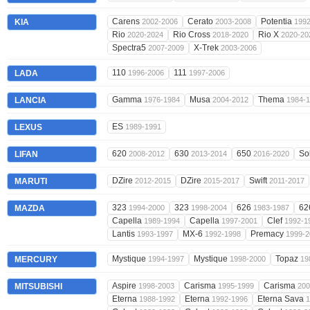
Carens
Cerato
Potentia
KIA
2002-2006
2003-2008
199
Rio
Rio Cross
Rio X
2020-2024
2018-2020
2020-20
Spectra5
X-Trek
2007-2009
2003-2006
110
111
LADA
1996-2006
1997-2006
Gamma
Musa
Thema
LANCIA
1976-1984
2004-2012
1984-
ES
LEXUS
1989-1991
620
630
650
So
LIFAN
2008-2012
2013-2014
2016-2020
DZire
DZire
Swift
MARUTI
2012-2015
2015-2017
2011-2017
323
323
626
62
MAZDA
1994-2000
1998-2004
1983-1987
Capella
Capella
Clef
1989-1994
1997-2001
1992-1
Lantis
MX-6
Premacy
1993-1997
1992-1998
1999-2
Mystique
Mystique
Topaz
MERCURY
1994-1997
1998-2000
19
Aspire
Carisma
Carisma
MITSUBISHI
1998-2003
1995-1999
200
Eterna
Eterna
Eterna Sava
1988-1992
1992-1996
1