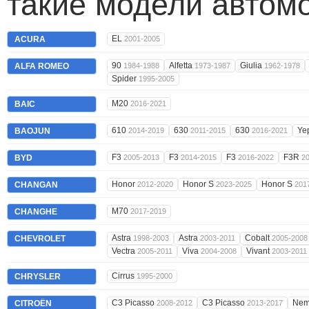
такие модели автом
EL
ACURA
2001-2005
90
Alfetta
Giulia
ALFA ROMEO
1984-1988
1973-1987
1962-1978
Spider
1995-2005
M20
BAIC
2016-2021
610
630
630
Ye
BAOJUN
2014-2019
2011-2015
2016-2021
F3
F3
F3
F3R
BYD
2005-2013
2014-2015
2016-2022
2
Honor
Honor S
Honor S
CHANGAN
2012-2020
2023-2025
201
M70
CHANGHE
2017-2019
Astra
Astra
Cobalt
CHEVROLET
1998-2003
2003-2011
2005-2008
Vectra
Viva
Vivant
2005-2011
2004-2008
2003-2011
Cirrus
CHRYSLER
1995-2000
C3 Picasso
C3 Picasso
Ne
CITROËN
2008-2012
2013-2017