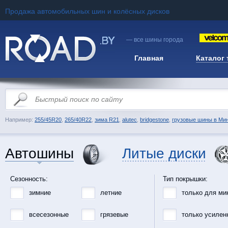
Продажа автомобильных шин и колёсных дисков
— все шины города
Главная
Каталог
Например:
255/45R20
,
265/40R22
,
зима R21
,
alutec
,
bridgestone
,
грузовые шины в Ми
Автошины
Литые диски
Сезонность:
Тип покрышки:
зимние
летние
только для ми
всесезонные
грязевые
только усилен