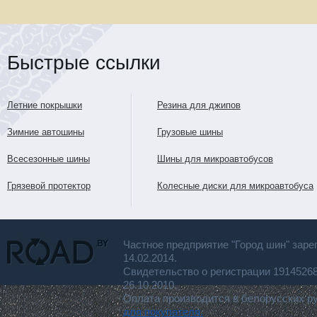
Быстрые ссылки
Летние покрышки
Резина для джипов
Зимние автошины
Грузовые шины
Всесезонные шины
Шины для микроавтобусов
Грязевой протектор
Колесные диски для микроавтобуса
Частное предприятие "Город шин" заре
14.02.2014.
Свидетельство о регистрации 191452
26.10.2010.
Оплата производится в белорусских р
для покупателя.