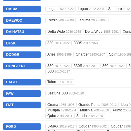
Logan
Logan
Sandero
DACIA
2020-2022
2022-2025
2012
Rezzo
Tacuma
DAEWOO
2000-2008
2000-2008
Delta Wide
Delta Wide
Xeni
DAIHATSU
1986-1988
1988-1991
330
330S
DFSK
2014-2022
2017-2024
Aries
Charger
Spirit
DODGE
1981-1989
1983-1987
1988-19
330
330S
360
3
DONGFENG
2013-2022
2017-2022
2015-2022
S30
2013-2017
Talon
EAGLE
1990-1994
Bestune B30
FAW
2016-2020
Croma
Grande Punto
Idea
FIAT
1985-1996
2005-2012
2
Multipla
Multipla
Punto
1998-2004
2005-2010
2005
Qubo
Strada
2016-2021
2004-2020
B-MAX
Cougar
Cougar
FORD
2012-2017
1998-2002
1999