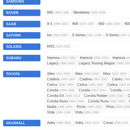
SAMSUNG
600
Streetwise
ROVER
1993-1999
2003-2005
9-3
900
900
90
SAAB
1998-2003
1979-1987
1988-1993
Ion
S-Series
S-Series
SATURN
2003-2007
1991-1996
1997-
KRS
SOLARIS
2024-2025
Impreza
Impreza
Impreza
SUBARU
1992-2000
2000-2003
20
Legacy
Legacy Touring Wagon
1998-2003
1989-199
Allex
Allex
Allex
TOYOTA
2001-2002
2004-2006
2002-2004
Caldina
Caldina
Camry
1995-1997
1997-2002
198
Celica
Celica
Celica
1986-1989
1990-1993
1993-1
Corolla
Corolla
Corolla
2004-2006
2007-2010
2010
Corolla EX
Corolla Fielder
C
2009-2012
2000-2002
Corolla Runx
Corolla Runx
2004-2006
2002-2004
Nadia
Picnic
Prius
1998-2003
1996-2001
2003-200
Vista
Vista
1994-1996
1996-1998
Astra
Astra
Corsa
VAUXHALL
1998-2004
2004-2010
2006-2011