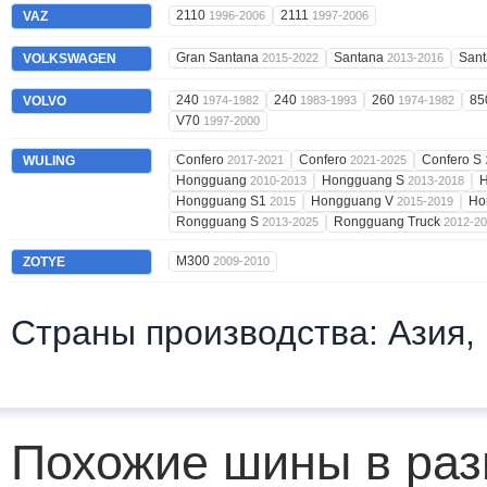
2110
2111
VAZ
1996-2006
1997-2006
Gran Santana
Santana
San
VOLKSWAGEN
2015-2022
2013-2016
240
240
260
85
VOLVO
1974-1982
1983-1993
1974-1982
V70
1997-2000
Confero
Confero
Confero S
WULING
2017-2021
2021-2025
Hongguang
Hongguang S
2010-2013
2013-2018
Hongguang S1
Hongguang V
Ho
2015
2015-2019
Rongguang S
Rongguang Truck
2013-2025
2012-2
M300
ZOTYE
2009-2010
Страны производства: Азия,
Похожие шины в раз