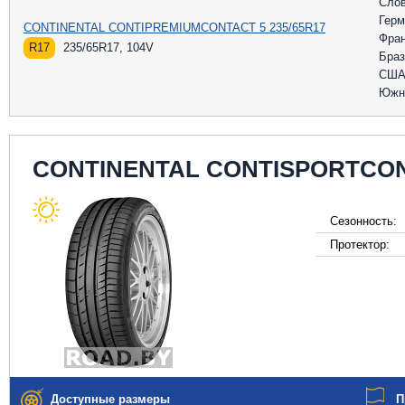
Слов
Герм
CONTINENTAL CONTIPREMIUMCONTACT 5 235/65R17
Фра
R17
235/65R17, 104V
Браз
СШ
Южн
CONTINENTAL CONTISPORTCON
Сезонность:
Протектор:
Доступные размеры
П