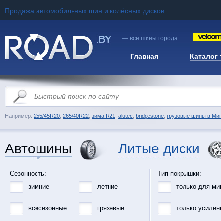
Продажа автомобильных шин и колёсных дисков
— все шины города
Главная
Каталог
Например:
255/45R20
,
265/40R22
,
зима R21
,
alutec
,
bridgestone
,
грузовые шины в Ми
Автошины
Литые диски
Сезонность:
Тип покрышки:
зимние
летние
только для ми
всесезонные
грязевые
только усилен