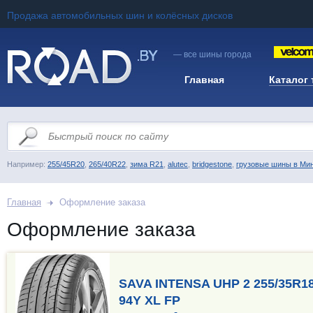
Продажа автомобильных шин и колёсных дисков
— все шины города
Главная
Каталог
Например:
255/45R20
,
265/40R22
,
зима R21
,
alutec
,
bridgestone
,
грузовые шины в Ми
Главная
Оформление заказа
Оформление заказа
SAVA INTENSA UHP 2 255/35R18
94Y XL FP