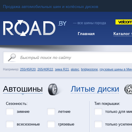
Продажа автомобильных шин и колёсных дисков
— все шины города
Главная
Каталог
Например:
255/45R20
,
265/40R22
,
зима R21
,
alutec
,
bridgestone
,
грузовые шины в Ми
Автошины
Литые диски
Сезонность:
Тип покрышки:
зимние
летние
только для ми
всесезонные
грязевые
только усилен