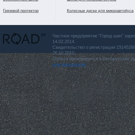
Грязевой протектор
Колесные диски для микроавтобуса
Частное предприятие "Город шин" заре
14.02.2014.
Свидетельство о регистрации 191452
26.10.2010.
Оплата производится в белорусских р
для покупателя.