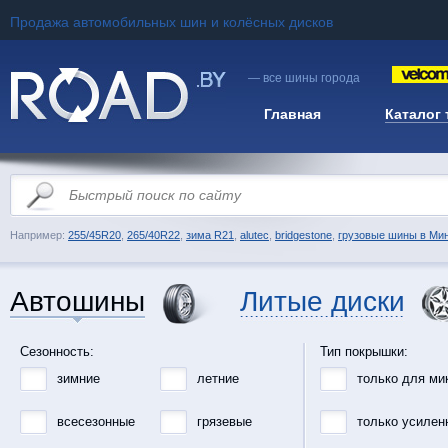
Продажа автомобильных шин и колёсных дисков
— все шины города
Главная
Каталог
Например:
255/45R20
,
265/40R22
,
зима R21
,
alutec
,
bridgestone
,
грузовые шины в Ми
Автошины
Литые диски
Сезонность:
Тип покрышки:
зимние
летние
только для ми
всесезонные
грязевые
только усилен