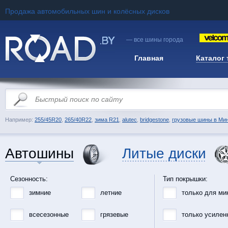
Продажа автомобильных шин и колёсных дисков
— все шины города
Главная
Каталог
Например:
255/45R20
,
265/40R22
,
зима R21
,
alutec
,
bridgestone
,
грузовые шины в Ми
Автошины
Литые диски
Сезонность:
Тип покрышки:
зимние
летние
только для ми
всесезонные
грязевые
только усилен