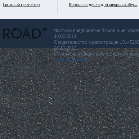
Грязевой протектор
Колесные диски для микроавтобуса
Частное предприятие "Город шин" заре
14.02.2014.
Свидетельство о регистрации 191452
26.10.2010.
Оплата производится в белорусских р
для покупателя.