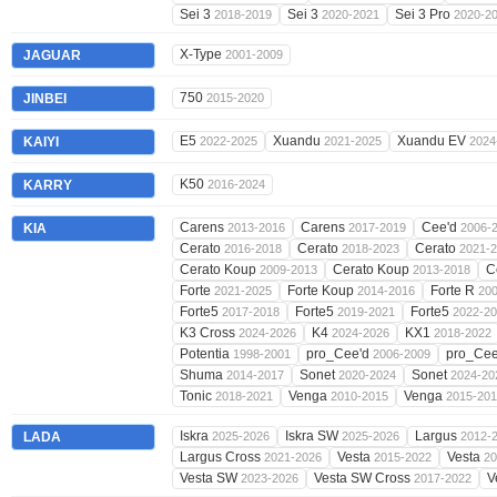
Sei 3
Sei 3
Sei 3 Pro
2018-2019
2020-2021
2020-2
X-Type
JAGUAR
2001-2009
750
JINBEI
2015-2020
E5
Xuandu
Xuandu EV
KAIYI
2022-2025
2021-2025
2024
K50
KARRY
2016-2024
Carens
Carens
Cee'd
KIA
2013-2016
2017-2019
2006-
Cerato
Cerato
Cerato
2016-2018
2018-2023
2021-
Cerato Koup
Cerato Koup
C
2009-2013
2013-2018
Forte
Forte Koup
Forte R
2021-2025
2014-2016
20
Forte5
Forte5
Forte5
2017-2018
2019-2021
2022-2
K3 Cross
K4
KX1
2024-2026
2024-2026
2018-2022
Potentia
pro_Cee'd
pro_Ce
1998-2001
2006-2009
Shuma
Sonet
Sonet
2014-2017
2020-2024
2024-20
Tonic
Venga
Venga
2018-2021
2010-2015
2015-20
Iskra
Iskra SW
Largus
LADA
2025-2026
2025-2026
2012-
Largus Cross
Vesta
Vesta
2021-2026
2015-2022
20
Vesta SW
Vesta SW Cross
V
2023-2026
2017-2022