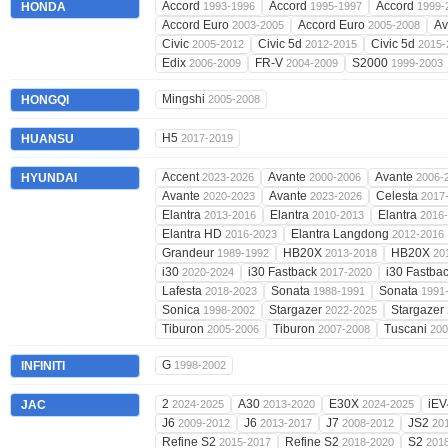
Accord
Accord
Accord
HONDA
1993-1996
1995-1997
1999-
Accord Euro
Accord Euro
Av
2003-2005
2005-2008
Civic
Civic 5d
Civic 5d
2005-2012
2012-2015
2015-
Edix
FR-V
S2000
2006-2009
2004-2009
1999-2003
Mingshi
HONGQI
2005-2008
H5
HUANSU
2017-2019
Accent
Avante
Avante
HYUNDAI
2023-2026
2000-2006
2006-
Avante
Avante
Celesta
2020-2023
2023-2026
2017
Elantra
Elantra
Elantra
2013-2016
2010-2013
2016
Elantra HD
Elantra Langdong
2016-2023
2012-2016
Grandeur
HB20X
HB20X
1989-1992
2013-2018
20
i30
i30 Fastback
i30 Fastba
2020-2024
2017-2020
Lafesta
Sonata
Sonata
2018-2023
1988-1991
1991
Sonica
Stargazer
Stargazer
1998-2002
2022-2025
Tiburon
Tiburon
Tuscani
2005-2006
2007-2008
200
G
INFINITI
1998-2002
2
A30
E30X
iE
JAC
2024-2025
2013-2020
2024-2025
J6
J6
J7
JS2
2009-2012
2013-2017
2008-2012
20
Refine S2
Refine S2
S2
2015-2017
2018-2020
201