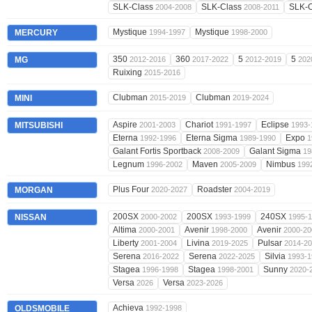
SLK-Class
SLK-Class
SLK-
2004-2008
2008-2011
Mystique
Mystique
MERCURY
1994-1997
1998-2000
350
360
5
5
MG
2012-2016
2017-2022
2012-2019
202
Ruixing
2015-2016
Clubman
Clubman
MINI
2015-2019
2019-2024
Aspire
Chariot
Eclipse
MITSUBISHI
2001-2003
1991-1997
1993-
Eterna
Eterna Sigma
Expo
1992-1996
1989-1990
1
Galant Fortis Sportback
Galant Sigma
2008-2009
19
Legnum
Maven
Nimbus
1996-2002
2005-2009
199
Plus Four
Roadster
MORGAN
2020-2027
2004-2019
200SX
200SX
240SX
NISSAN
2000-2002
1993-1999
1995-
Altima
Avenir
Avenir
2000-2001
1998-2000
2000-20
Liberty
Livina
Pulsar
2001-2004
2019-2025
2014-2
Serena
Serena
Silvia
2016-2022
2022-2025
1993-1
Stagea
Stagea
Sunny
1996-1998
1998-2001
2020-
Versa
Versa
2026
2023-2026
Achieva
OLDSMOBILE
1992-1998