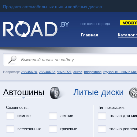
Продажа автомобильных шин и колёсных дисков
— все шины города
Главная
Каталог
Например:
255/45R20
,
265/40R22
,
зима R21
,
alutec
,
bridgestone
,
грузовые шины в Ми
Автошины
Литые диски
Сезонность:
Тип покрышки:
зимние
летние
только для ми
всесезонные
грязевые
только усилен