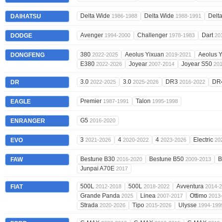
Delta Wide
Delta Wide
Delt
DAIHATSU
1986-1988
1988-1991
Avenger
Challenger
Dart
DODGE
1994-2000
1978-1983
20
380
Aeolus Yixuan
Aeolus 
DONGFENG
2022-2025
2019-2021
E380
Joyear
Joyear S50
2022-2026
2007-2014
20
3.0
3.0
DR3
DR
DR
2022-2025
2025-2026
2016-2022
Premier
Talon
EAGLE
1987-1991
1995-1998
G5
ENRANGER
2016-2020
3
4
4
Electric
EVO
2021-2026
2020-2022
2023-2026
20
Bestune B30
Bestune B50
B
FAW
2016-2020
2009-2013
Junpai A70E
2017
500L
500L
Avventura
FIAT
2012-2018
2018-2022
2014-
Grande Panda
Linea
Ottimo
2025
2007-2017
2013
Strada
Tipo
Ulysse
2020-2026
2015-2026
1994-199