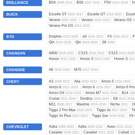
BS4
BS6
FSV
H
BRILLIANCE
2008-2010
2007-2010
2010-2018
Excelle GT
Excelle GT
Exce
BUICK
2015-2017
2018-2023
Verano
Verano
Verano GS
2020-2022
2018-2019
2
Verano Pro GS
2021-2025
Dolphin
e5
F3
BYD
2023-2025
2016-2022
2005-2013
Qin
Qin
S8
2014-2018
2019-2020
2009
A800
CS15
CS15
CHANGAN
2018-2021
2016-2022
2019-2025
Honor
Honor S
Honor S
2012-2020
2023-2025
201
A6
M70
CHANGHE
2018-2020
2017-2019
A3
Alia
Arrizo 5
CHERY
2008-2012
2020-2023
2016-2025
Arrizo 6
Arrizo 6
Arrizo 6 Pr
2021-2025
2026-2027
Arrizo GX
Arrizo M7
B14
2018-2022
2015-2016
200
Cruise
Destiny
E8
2011-2014
2009-2014
2012-2016
M11
Maxime
Niche
O
2008-2017
2015-2018
2011
Tiggo 2 Pro Max
Tiggo 3x
T
2024-2025
2017-2020
Tiggo 3x Plus
Tiggo 3xe
V5 
2021-2023
2018-2020
Astra
Astra
Aveo
CHEVROLET
1998-2003
2003-2011
2011-2015
Cavalier
Cavalier
Cobalt
2018-2021
2021-2025
20