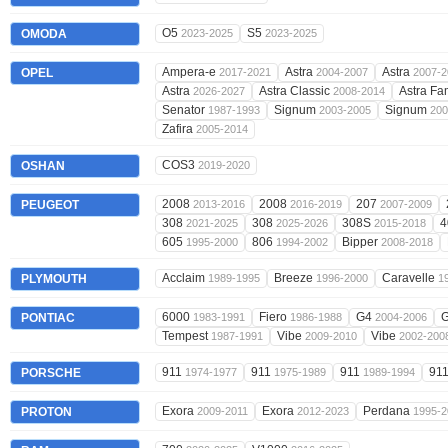
O5
S5
OMODA
2023-2025
2023-2025
Ampera-e
Astra
Astra
OPEL
2017-2021
2004-2007
2007-2
Astra
Astra Classic
Astra Fa
2026-2027
2008-2014
Senator
Signum
Signum
1987-1993
2003-2005
200
Zafira
2005-2014
COS3
OSHAN
2019-2020
2008
2008
207
PEUGEOT
2013-2016
2016-2019
2007-2009
308
308
308S
4
2021-2025
2025-2026
2015-2018
605
806
Bipper
1995-2000
1994-2002
2008-2018
Acclaim
Breeze
Caravelle
PLYMOUTH
1989-1995
1996-2000
1
6000
Fiero
G4
PONTIAC
1983-1991
1986-1988
2004-2006
Tempest
Vibe
Vibe
1987-1991
2009-2010
2002-200
911
911
911
91
PORSCHE
1974-1977
1975-1989
1989-1994
Exora
Exora
Perdana
PROTON
2009-2011
2012-2023
1995-2