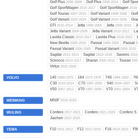
Golf Plus
Golf Plus
Golf Spo
2005-2008
2009-2014
Golf SportWagen
Golf SportWagen
2015-2017
2018
Golf Touran
Golf Variant
Golf
2007-2010
1999-2006
Golf Variant
Golf Variant
Gra
2020-2024
2024-2026
GTI
Jetta
Jetta
J
2010-2014
1999-2005
2005-2010
Jetta Variant
Jetta Variant
La
2008-2009
2010-2012
Lavida Classic
Lavida Plus
2015-2017
2018-2022
New Beetle
Passat
Passat
2005-2010
1996-2000
2
Passat Variant
Passat Variant
2000-2005
2005-2010
Sagitar
Sagitar
Saveiro
2012-2014
2015-2018
2010
Scirocco
Sharan
Touran
2014-2017
2000-2010
200
Virtus
2022-2026
140
164
740
76
VOLVO
1969-1975
1973-1975
1984-1992
C30
C70
S40
S
2010-2014
1997-2005
2004-2007
V50
V70
V70
V
2007-2012
1997-2000
2001-2004
M50F
WEIWANG
2016-2018
Confero
Confero
Confero S
WULING
2017-2021
2021-2025
Jiachen
2022-2025
F10
F12
F16
F9
YEMA
2011-2012
2012-2014
2014-2015