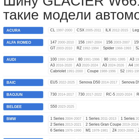
Шину GLACIER W661
такие модели автом
CL
CSX
ILX
Le
ACURA
1997-2000
2005-2011
2012-2015
147
156
156
15
ALFA ROMEO
2000-2010
1997-2004
2003-2007
GT
RZ
Spider
S
2003-2010
1992-1994
1966-1993
100
80
90
A3
AUDI
1990-1994
1991-1996
1991-1995
19
A3
A3
A3
A4
2016-2020
2020-2024
2024-2026
19
Cabriolet
Coupe
S2
1991-2000
1988-1996
1991-19
EU5
Senova D50
Senova 
BAIC
2022-2025
2014-2017
730
730
RC-5
BAOJUN
2014-2017
2017-2022
2020-2024
S50
BELGEE
2023-2025
1 Series
1 Series
1 Series
BMW
2004-2007
2011-2013
2
2 Series
2 Series Gran Coupe
2013-2021
2019-2024
6 Series
M1
Z4
1976-1990
1978-1981
2003-2005