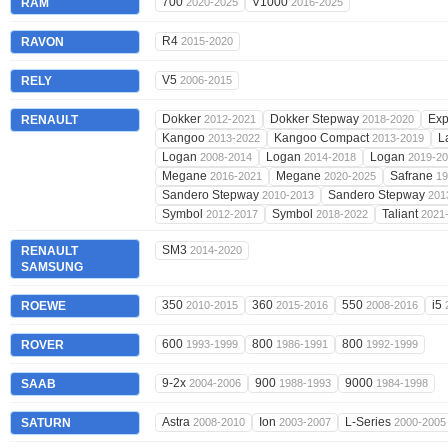
700
V1000
RAM
2020-2025
2016-2025
R4
RAVON
2015-2020
V5
RELY
2006-2015
Dokker
Dokker Stepway
Ex
RENAULT
2012-2021
2018-2020
Kangoo
Kangoo Compact
L
2013-2022
2013-2019
Logan
Logan
Logan
2008-2014
2014-2018
2019-2
Megane
Megane
Safrane
2016-2021
2020-2025
19
Sandero Stepway
Sandero Stepway
2010-2013
201
Symbol
Symbol
Taliant
2012-2017
2018-2022
2021
SM3
RENAULT
2014-2020
SAMSUNG
350
360
550
i5
ROEWE
2010-2015
2015-2016
2008-2016
600
800
800
ROVER
1993-1999
1986-1991
1992-1999
9-2x
900
9000
SAAB
2004-2006
1988-1993
1984-1998
Astra
Ion
L-Series
SATURN
2008-2010
2003-2007
2000-2005