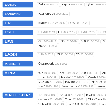
Delta
Kappa
Lybra
LANCIA
2008-2014
1994-2000
1999-200
Fashion CV9
LANDWIND
2006-2011
eDeliver 3
EV30
LDV
2022-2025
2019-2022
CT
CT
CT
ES
LEXUS
2011-2013
2014-2017
2017-2022
19
620
630
650
72
LIFAN
2008-2012
2013-2014
2016-2020
X50
2014-2023
5
S3
S5
LUXGEN
2012-2014
2016-2020
2016-2020
Quattroporte
MASERATI
1994-2001
626
626
929
At
MAZDA
1998-2002
1997-2002
1986-1991
Luce
Mazda3
Mazda3
1986-1991
2003-2006
2006-
Mazda5
Mazda6
Mazda6
2010-2015
2011-2012
20
RX-7
Savanna RX-7
Sentia
1985-1992
1985-1991
190
A-Class
B-Class
MERCEDES-BENZ
1983-1993
2013-2017
2005-2
C-Class
Citan
CLA-Class
2011-2015
2012-2021
20
CLK-Class
CLK-Class
E-Cl
2002-2005
2005-2010