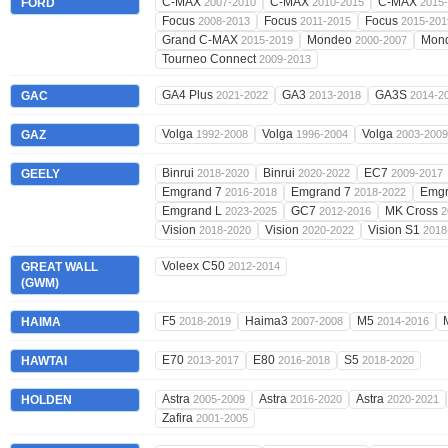
C-MAX
C-MAX
C-MAX
FORD
2007-2010
2010-2015
2015
Focus
Focus
Focus
2008-2013
2011-2015
2015-201
Grand C-MAX
Mondeo
Mon
2015-2019
2000-2007
Tourneo Connect
2009-2013
GA4 Plus
GA3
GA3S
GAC
2021-2022
2013-2018
2014-2
Volga
Volga
Volga
GAZ
1992-2008
1996-2004
2003-2009
Binrui
Binrui
EC7
GEELY
2018-2020
2020-2022
2009-2017
Emgrand 7
Emgrand 7
Emg
2016-2018
2018-2022
Emgrand L
GC7
MK Cross
2023-2025
2012-2016
2
Vision
Vision
Vision S1
2018-2020
2020-2022
2018
Voleex C50
GREAT WALL
2012-2014
(GWM)
F5
Haima3
M5
HAIMA
2018-2019
2007-2008
2014-2016
E70
E80
S5
HAWTAI
2013-2017
2016-2018
2018-2020
Astra
Astra
Astra
HOLDEN
2005-2009
2016-2020
2020-2021
Zafira
2001-2005