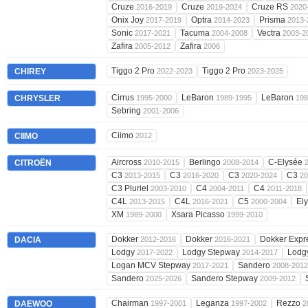
Cruze
Cruze
Cruze RS
2016-2019
2019-2024
2020
Onix Joy
Optra
Prisma
2017-2019
2014-2023
2013-
Sonic
Tacuma
Vectra
2017-2021
2004-2008
2003-2
Zafira
Zafira
2005-2012
2006
Tiggo 2 Pro
Tiggo 2 Pro
CHIREY
2022-2023
2023-2025
Cirrus
LeBaron
LeBaron
CHRYSLER
1995-2000
1989-1995
198
Sebring
2001-2006
Ciimo
CIIMO
2012
Aircross
Berlingo
C-Elysée
CITROËN
2010-2015
2008-2014
C3
C3
C3
C3
2013-2015
2016-2020
2020-2024
20
C3 Pluriel
C4
C4
2003-2010
2004-2011
2011-2018
C4L
C4L
C5
El
2013-2015
2016-2021
2000-2004
XM
Xsara Picasso
1989-2000
1999-2010
Dokker
Dokker
Dokker Expr
DACIA
2012-2016
2016-2021
Lodgy
Lodgy Stepway
Lodg
2017-2022
2014-2017
Logan MCV Stepway
Sandero
2017-2021
2008-2012
Sandero
Sandero Stepway
2025-2026
2009-2012
Chairman
Leganza
Rezzo
DAEWOO
1997-2001
1997-2002
2