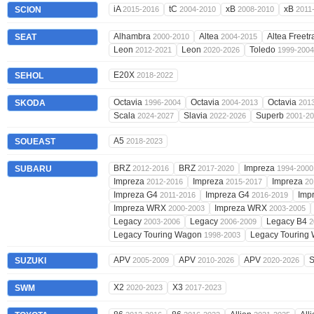
iA
tC
xB
xB
SCION
2015-2016
2004-2010
2008-2010
2011
Alhambra
Altea
Altea Freet
SEAT
2000-2010
2004-2015
Leon
Leon
Toledo
2012-2021
2020-2026
1999-2004
E20X
SEHOL
2018-2022
Octavia
Octavia
Octavia
SKODA
1996-2004
2004-2013
201
Scala
Slavia
Superb
2024-2027
2022-2026
2001-2
A5
SOUEAST
2018-2023
BRZ
BRZ
Impreza
SUBARU
2012-2016
2017-2020
1994-2000
Impreza
Impreza
Impreza
2012-2016
2015-2017
20
Impreza G4
Impreza G4
Imp
2011-2016
2016-2019
Impreza WRX
Impreza WRX
2000-2003
2003-2005
Legacy
Legacy
Legacy B4
2003-2006
2006-2009
2
Legacy Touring Wagon
Legacy Touring
1998-2003
APV
APV
APV
SUZUKI
2005-2009
2010-2026
2020-2026
X2
X3
SWM
2020-2023
2017-2023