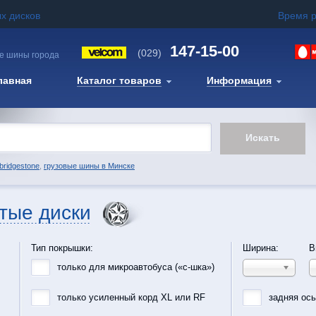
х дисков
Время 
147-15-00
(029)
е шины города
лавная
Каталог товаров
Информация
bridgestone
,
грузовые шины в Минске
тые диски
Тип покрышки:
Ширина:
В
только для микроавтобуса («с-шка»)
только усиленный корд XL или RF
задняя ос