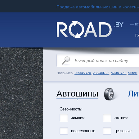
Продажа автомобильных шин и колёсны
— вс
Г
Например:
255/45R20
,
265/40R22
,
зима R21
,
alutec
,
Автошины
Ли
Сезонность:
зимние
летние
всесезонные
грязевые