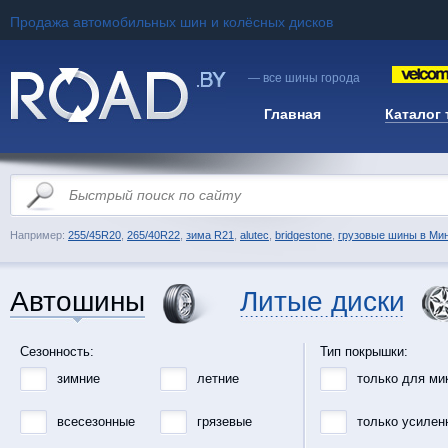
Продажа автомобильных шин и колёсных дисков
— все шины города
Главная
Каталог
Например:
255/45R20
,
265/40R22
,
зима R21
,
alutec
,
bridgestone
,
грузовые шины в Ми
Автошины
Литые диски
Сезонность:
Тип покрышки:
зимние
летние
только для ми
всесезонные
грязевые
только усилен